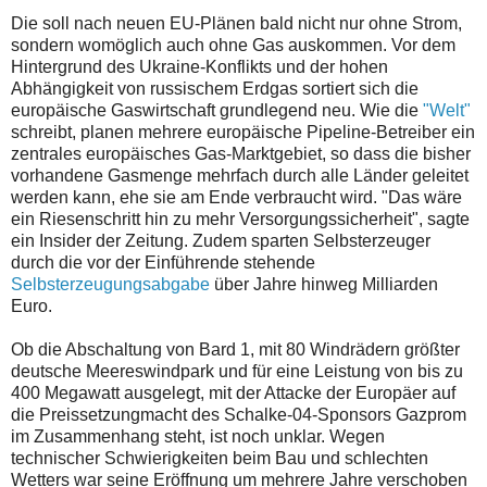
Die soll nach neuen EU-Plänen bald nicht nur ohne Strom,
sondern womöglich auch ohne Gas auskommen. Vor dem
Hintergrund des Ukraine-Konflikts und der hohen
Abhängigkeit von russischem Erdgas sortiert sich die
europäische Gaswirtschaft grundlegend neu. Wie die
"Welt"
schreibt, planen mehrere europäische Pipeline-Betreiber ein
zentrales europäisches Gas-Marktgebiet, so dass die bisher
vorhandene Gasmenge mehrfach durch alle Länder geleitet
werden kann, ehe sie am Ende verbraucht wird. "Das wäre
ein Riesenschritt hin zu mehr Versorgungssicherheit", sagte
ein Insider der Zeitung. Zudem sparten Selbsterzeuger
durch die vor der Einführende stehende
Selbsterzeugungsabgabe
über Jahre hinweg Milliarden
Euro.
Ob die Abschaltung von Bard 1, mit 80 Windrädern größter
deutsche Meereswindpark und für eine Leistung von bis zu
400 Megawatt ausgelegt, mit der Attacke der Europäer auf
die Preissetzungmacht des Schalke-04-Sponsors Gazprom
im Zusammenhang steht, ist noch unklar. Wegen
technischer Schwierigkeiten beim Bau und schlechten
Wetters war seine Eröffnung um mehrere Jahre verschoben