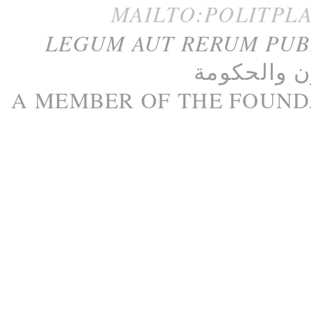
MAILTO:POLITPL
LEGUM AUT RERUM PU
ن
و
الحكومة
A M
EMBER
OF THE
FOUND