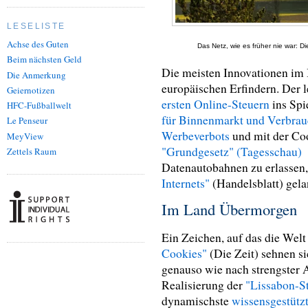
LESELISTE
Achse des Guten
Das Netz, wie es früher nie war: Di
Beim nächsten Geld
Die meisten Innovationen im I
Die Anmerkung
europäischen Erfindern. Der l
Geiernotizen
ersten Online-Steuern
ins Spi
HFC-Fußballwelt
für Binnenmarkt und Verbrau
Le Penseur
Werbeverbots
und mit der Coo
MeyView
"Grundgesetz" (Tagesschau)
Zettels Raum
Datenautobahnen zu erlassen,
Internets"
(Handelsblatt) gel
Im Land Übermorgen
Ein Zeichen, auf das die Welt
Cookies"
(Die Zeit) sehnen s
genauso wie nach strengster A
Realisierung der
"Lissabon-St
dynamischste
wissensgestütz