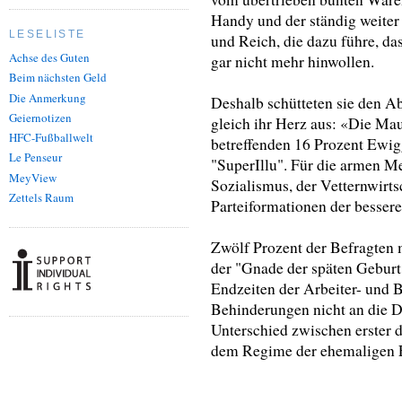
Handy und der ständig weite
LESELISTE
und Reich, die dazu führe, das
Achse des Guten
gar nicht mehr hinwollen.
Beim nächsten Geld
Die Anmerkung
Deshalb schütteten sie den A
Geiernotizen
gleich ihr Herz aus: «Die Mau
HFC-Fußballwelt
betreffenden 16 Prozent Ewigg
Le Penseur
"SuperIllu". Für die armen 
MeyView
Sozialismus, der Vetternwir
Zettels Raum
Parteiformationen der bessere
Zwölf Prozent der Befragten 
der "Gnade der späten Geburt
Endzeiten der Arbeiter- und 
Behinderungen nicht an die D
Unterschied zwischen erster 
dem Regime der ehemaligen F