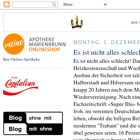
WIR 
MONTAG, 1. DEZEMBE
Es ist nicht alles schlec
Ihre Online-Apotheke
Es ist nicht alles schlecht!
Heizkostenzuschuß und Wied
Ausbau der Sicherheit vor ta
Halberstadt und Hilversum si
knapp 20 Jahren nach dem Mau
Wiedervereinigung. Nach einer
Fachzeitschrift «Super Illu» 
froh, im vereinten Deutschlan
leben, obwohl die billigen Br
modernen "Trabant" und die s
übel gewesen seien. 16 Prozen
vom übertrieben bunten Waren