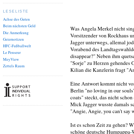
LESELISTE
Achse des Guten
Beim nächsten Geld
Was Angela Merkel nicht sing
Die Anmerkung
Vorsitzender von Rockhaus un
Geiernotizen
Jagger unterwegs, allemal jod
HFC-Fußballwelt
Vorabend des Landtagswahlde
Le Penseur
disappear?" Neben ihm quet
MeyView
"Sorje" zu Herzen gehendes G
Zettels Raum
Kilian die Kanzlerin fragt "An
Eine Antwort kommt nicht vom
Berlin "no loving in our sou
coats" steckt, das nicht schon
Mick Jagger wusste damals sch
"Angie, Angie, you can't say w
Ist es schon Zeit zu gehen? W
schöne deutsche Humpappa-W