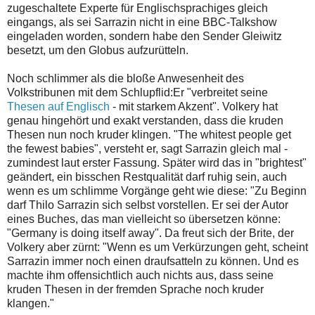
zugeschaltete Experte für Englischsprachiges gleich
eingangs, als sei Sarrazin nicht in eine BBC-Talkshow
eingeladen worden, sondern habe den Sender Gleiwitz
besetzt, um den Globus aufzurütteln.
Noch schlimmer als die bloße Anwesenheit des
Volkstribunen mit dem Schlupflid:Er "verbreitet seine
Thesen auf Englisch
- mit starkem Akzent". Volkery hat
genau hingehört und exakt verstanden, dass die kruden
Thesen nun noch kruder klingen. "The whitest people get
the fewest babies", versteht er, sagt Sarrazin gleich mal -
zumindest laut erster Fassung. Später wird das in "brightest"
geändert, ein bisschen Restqualität darf ruhig sein, auch
wenn es um schlimme Vorgänge geht wie diese: "Zu Beginn
darf Thilo Sarrazin sich selbst vorstellen. Er sei der Autor
eines Buches, das man vielleicht so übersetzen könne:
"Germany is doing itself away". Da freut sich der Brite, der
Volkery aber zürnt: "Wenn es um Verkürzungen geht, scheint
Sarrazin immer noch einen draufsatteln zu können. Und es
machte ihm offensichtlich auch nichts aus, dass seine
kruden Thesen in der fremden Sprache noch kruder
klangen."