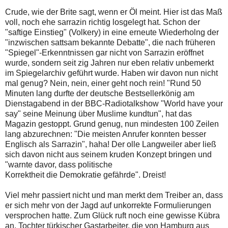
Crude, wie der Brite sagt, wenn er Öl meint. Hier ist das Maß
voll, noch ehe sarrazin richtig losgelegt hat. Schon der
"saftige Einstieg" (Volkery) in eine erneute Wiederholng der
"inzwischen sattsam bekannte Debatte", die nach früheren
"Spiegel"-Erkenntnissen gar nicht von Sarrazin eröffnet
wurde, sondern seit zig Jahren nur eben relativ unbemerkt
im Spiegelarchiv geführt wurde. Haben wir davon nun nicht
mal genug? Nein, nein, einer geht noch rein! "Rund 50
Minuten lang durfte der deutsche Bestsellerkönig am
Dienstagabend in der BBC-Radiotalkshow "World have your
say" seine Meinung über Muslime kundtun", hat das
Magazin gestoppt. Grund genug, nun mindesten 100 Zeilen
lang abzurechnen: "Die meisten Anrufer konnten besser
Englisch als Sarrazin", haha! Der olle Langweiler aber ließ
sich davon nicht aus seinem kruden Konzept bringen und
"warnte davor, dass politische
Korrektheit die Demokratie gefährde". Dreist!
Viel mehr passiert nicht und man merkt dem Treiber an, dass
er sich mehr von der Jagd auf unkorrekte Formulierungen
versprochen hatte. Zum Glück ruft noch eine gewisse Kübra
an, Tochter türkischer Gastarbeiter, die von Hamburg aus