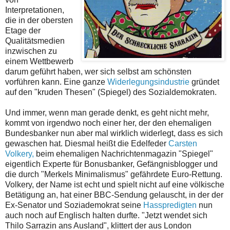
Interpretationen,
die in der obersten
Etage der
Qualitätsmedien
inzwischen zu
einem Wettbewerb
darum geführt haben, wer sich selbst am schönsten
vorführen kann. Eine ganze
Widerlegungsindustrie
gründet
auf den "kruden Thesen" (Spiegel) des Sozialdemokraten.
Und immer, wenn man gerade denkt, es geht nicht mehr,
kommt von irgendwo noch einer her, der den ehemaligen
Bundesbanker nun aber mal wirklich widerlegt, dass es sich
gewaschen hat. Diesmal heißt die Edelfeder
Carsten
Volkery,
beim ehemaligen Nachrichtenmagazin "Spiegel"
eigentlich Experte für Bonusbanker, Gefängnisblogger und
die durch "Merkels Minimalismus" gefährdete Euro-Rettung.
Volkery, der Name ist echt und spielt nicht auf eine völkische
Betätigung an, hat einer BBC-Sendung gelauscht, in der der
Ex-Senator und Soziademokrat seine
Hasspredigten
nun
auch noch auf Englisch halten durfte. "Jetzt wendet sich
Thilo Sarrazin ans Ausland", klittert der aus London