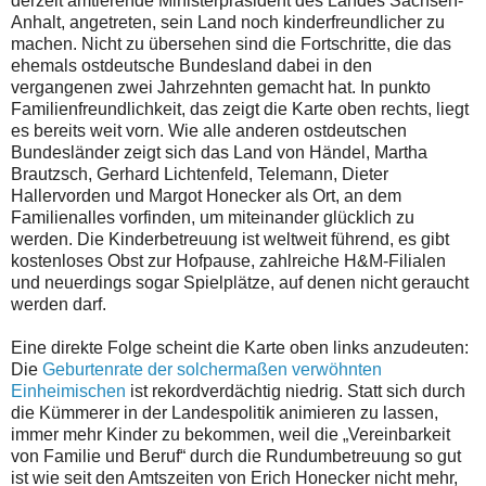
derzeit amtierende Ministerpräsident des Landes Sachsen-
Anhalt, angetreten, sein Land noch kinderfreundlicher zu
machen. Nicht zu übersehen sind die Fortschritte, die das
ehemals ostdeutsche Bundesland dabei in den
vergangenen zwei Jahrzehnten gemacht hat. In punkto
Familienfreundlichkeit, das zeigt die Karte oben rechts, liegt
es bereits weit vorn. Wie alle anderen ostdeutschen
Bundesländer zeigt sich das Land von Händel, Martha
Brautzsch, Gerhard Lichtenfeld, Telemann, Dieter
Hallervorden und Margot Honecker als Ort, an dem
Familienalles vorfinden, um miteinander glücklich zu
werden. Die Kinderbetreuung ist weltweit führend, es gibt
kostenloses Obst zur Hofpause, zahlreiche H&M-Filialen
und neuerdings sogar Spielplätze, auf denen nicht geraucht
werden darf.
Eine direkte Folge scheint die Karte oben links anzudeuten:
Die
Geburtenrate der solchermaßen verwöhnten
Einheimischen
ist rekordverdächtig niedrig. Statt sich durch
die Kümmerer in der Landespolitik animieren zu lassen,
immer mehr Kinder zu bekommen, weil die „Vereinbarkeit
von Familie und Beruf“ durch die Rundumbetreuung so gut
ist wie seit den Amtszeiten von Erich Honecker nicht mehr,