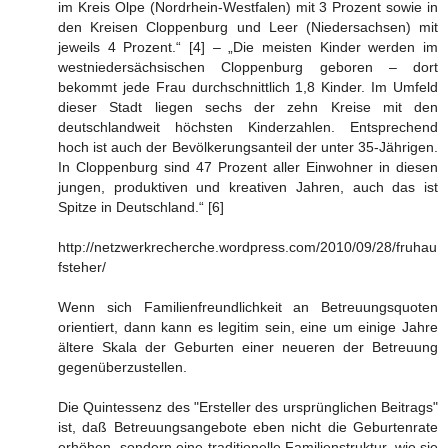
im Kreis Olpe (Nordrhein-Westfalen) mit 3 Prozent sowie in
den Kreisen Cloppenburg und Leer (Niedersachsen) mit
jeweils 4 Prozent.“ [4] – „Die meisten Kinder werden im
westniedersächsischen Cloppenburg geboren – dort
bekommt jede Frau durchschnittlich 1,8 Kinder. Im Umfeld
dieser Stadt liegen sechs der zehn Kreise mit den
deutschlandweit höchsten Kinderzahlen. Entsprechend
hoch ist auch der Bevölkerungsanteil der unter 35-Jährigen.
In Cloppenburg sind 47 Prozent aller Einwohner in diesen
jungen, produktiven und kreativen Jahren, auch das ist
Spitze in Deutschland.“ [6]
http://netzwerkrecherche.wordpress.com/2010/09/28/fruhau
fsteher/
Wenn sich Familienfreundlichkeit an Betreuungsquoten
orientiert, dann kann es legitim sein, eine um einige Jahre
ältere Skala der Geburten einer neueren der Betreuung
gegenüberzustellen.
Die Quintessenz des "Ersteller des ursprünglichen Beitrags"
ist, daß Betreuungsangebote eben nicht die Geburtenrate
erhöhen, sondern eine traditionelle Familienstruktur, wie sie