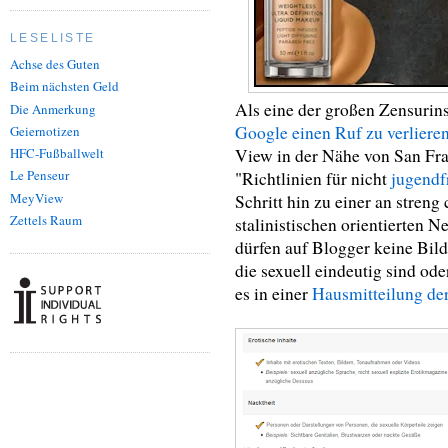
LESELISTE
Achse des Guten
Beim nächsten Geld
Als eine der großen Zensurins
Die Anmerkung
Google einen Ruf zu verliere
Geiernotizen
View in der Nähe von San Fran
HFC-Fußballwelt
Le Penseur
"Richtlinien für nicht
jugendf
MeyView
Schritt hin zu einer an streng
Zettels Raum
stalinistischen orientierten 
dürfen auf Blogger keine Bild
die sexuell eindeutig sind oder
es in einer
Hausmitteilung de