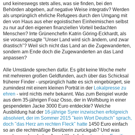
und keineswegs stets alles, was sie finden, bei den
Behörden abgeben, auf negative Weise integrativ? Werden
als ursprünglich ehrliche Refugees durch den Umgang mit
den von Haus aus eher egoistischen Einheimischen selbst
zu nur auf den eigenen finanziellen Vorteil bedachten
Menschen? Irrte Grünenchefin Katrin Göring-Eckhardt, als
sie vorausgesagte "Unser Land wird sich ändern, und zwar
drastisch"? Weil sich nicht das Land an die Zugewanderten,
sondern am Ende doch die Zugewanderten an das Land
anpassen?
Alle Umstände sprechen dafür. Es gibt keine Woche mehr
mit mehreren großen Geldfunden, auch über das Schicksal
früherer Finder - ursprünglich hatte es sich eingebürgert, sie
zumindest mit einem kleinen Porträt in der
Lokalpresse zu
ehren
- wird nichts mehr bekannt. Was zum Beispiel wurde
aus dem 35-jährigen Foaz Osso, der in Wolfsburg in einer
gespendeten Jacke 3000 Euro entdeckte? Welche
Ausbildung hat der
16-jährige Syrer inzwischen erfolgreich
absolviert, der im Sommer 2015 "kein Wort Deutsch" sprach,
doch "das Herz am rechten Fleck" hatte
1450 Euro einfach
so an die rechtmäßige Besitzerin zurückgab? Und was