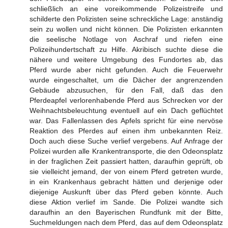
schließlich an eine voreikommende Polizeistreife und
schilderte den Polizisten seine schreckliche Lage: anständig
sein zu wollen und nicht können. Die Polizisten erkannten
die seelische Notlage von Aschraf und riefen eine
Polizeihundertschaft zu Hilfe. Akribisch suchte diese die
nähere und weitere Umgebung des Fundortes ab, das
Pferd wurde aber nicht gefunden. Auch die Feuerwehr
wurde eingeschaltet, um die Dächer der angrenzenden
Gebäude abzusuchen, für den Fall, daß das den
Pferdeapfel verlorenhabende Pferd aus Schrecken vor der
Weihnachtsbeleuchtung eventuell auf ein Dach geflüchtet
war. Das Fallenlassen des Apfels spricht für eine nervöse
Reaktion des Pferdes auf einen ihm unbekannten Reiz.
Doch auch diese Suche verlief vergebens. Auf Anfrage der
Polizei wurden alle Krankentransporte, die den Odeonsplatz
in der fraglichen Zeit passiert hatten, daraufhin geprüft, ob
sie vielleicht jemand, der von einem Pferd getreten wurde,
in ein Krankenhaus gebracht hätten und derjenige oder
diejenige Auskunft über das Pferd geben könnte. Auch
diese Aktion verlief im Sande. Die Polizei wandte sich
daraufhin an den Bayerischen Rundfunk mit der Bitte,
Suchmeldungen nach dem Pferd, das auf dem Odeonsplatz