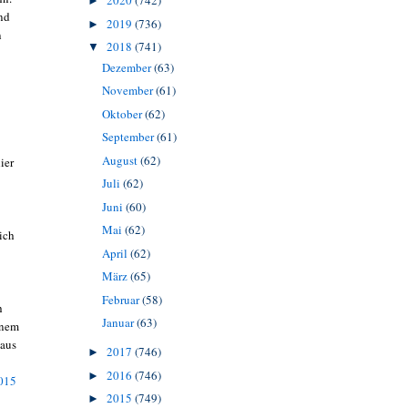
2020
(742)
►
nd
2019
(736)
►
n
2018
(741)
▼
Dezember
(63)
November
(61)
Oktober
(62)
September
(61)
August
(62)
ier
Juli
(62)
Juni
(60)
Mai
(62)
ich
April
(62)
März
(65)
Februar
(58)
h
Januar
(63)
inem
 aus
2017
(746)
►
2016
(746)
►
2015
2015
(749)
►