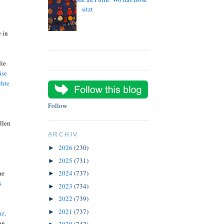
sitzt
 in
die
ise
chte
Follow
llen
ARCHIV
2026
(230)
►
2025
(731)
►
ne
2024
(737)
►
s
2023
(734)
►
2022
(739)
►
2021
(737)
►
nz
.
hn.