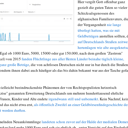
Hier vergilt Gott offenbar ganz
gezielt die guten Taten so vieler
Schicksalsgenossen des
afghanischen Familienvaters, die
der Vergangenheit
nie lange
überlegt hatten, was sie mit
Geldbeträgen
anstellen sollten, 
auf Deutschlands Straßen zeitwe
herumlagen wie alte ausgeknets
Egal ob 1000 Euro, 5000, 15000 oder gar 150.000, nach dem großen "Zustrom"
kel) von 2015
fanden Flüchtlinge aus aller Herren Länder beinahe täglich kleine,
ganz große Beträge
, die von achtlosen Deutschen nicht nur in bar durch die Straßen
ondern ihnen dabei auch häufiger als das bis dahin bekannt war aus der Tasche gefa
vielleicht beeindruckendste Phänomen der von Rechtspopulisten hetzerisch
krise" genannten Erweiterung Deutschlands um mehrere hunderttausend ehrliche
rauen, Kinder und Alte endete
irgendwann still und unbemerkt
. Kein Nachruf, kei
d das nicht etwa erst,
als öffentlich Zweifel an einer Geldbörsenfindegeschichte de
t werden durften.
mmelnden Neuankömmlinge
landeten schon zuvor auf der Halde der medialen Deme
raker fand mehr 1000 Euro und gab sie ehrlich ab - unter Verzicht auf den Finderlo