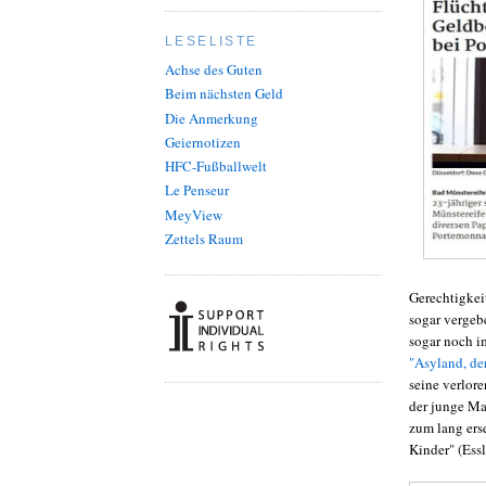
LESELISTE
Achse des Guten
Beim nächsten Geld
Die Anmerkung
Geiernotizen
HFC-Fußballwelt
Le Penseur
MeyView
Zettels Raum
Gerechtigkeit
sogar vergebe
sogar noch im
"Asyland, der
seine verlor
der junge Man
zum lang ers
Kinder" (Essl