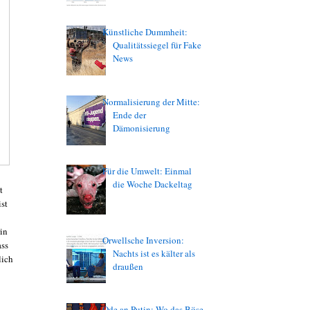
Künstliche Dummheit:
Qualitätssiegel für Fake
News
Normalisierung der Mitte:
Ende der
Dämonisierung
Für die Umwelt: Einmal
die Woche Dackeltag
t
ist
rin
Orwellsche Inversion:
ass
Nachts ist es kälter als
lich
draußen
Ode an Putin: Wo das Böse