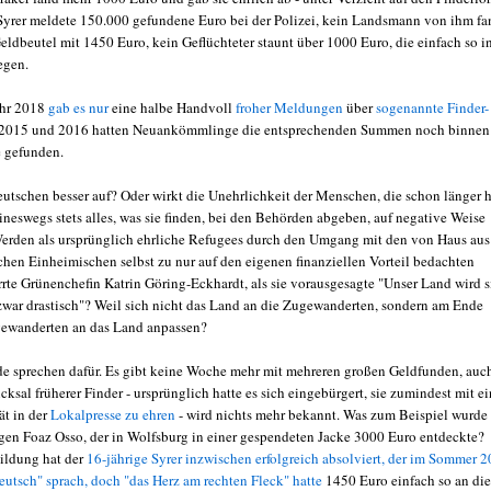
Syrer meldete 150.000 gefundene Euro bei der Polizei, kein Landsmann von ihm fa
eldbeutel mit 1450 Euro, kein Geflüchteter staunt über 1000 Euro, die einfach so i
egen.
ahr 2018
gab es nur
eine halbe Handvoll
froher Meldungen
über
sogenannte Finder-
 2015 und 2016 hatten Neuankömmlinge die entsprechenden Summen noch binnen
 gefunden.
eutschen besser auf? Oder wirkt die Unehrlichkeit der Menschen, die schon länger h
ineswegs stets alles, was sie finden, bei den Behörden abgeben, auf negative Weise
Werden als ursprünglich ehrliche Refugees durch den Umgang mit den von Haus aus
schen Einheimischen selbst zu nur auf den eigenen finanziellen Vorteil bedachten
rte Grünenchefin Katrin Göring-Eckhardt, als sie vorausgesagte "Unser Land wird s
zwar drastisch"? Weil sich nicht das Land an die Zugewanderten, sondern am Ende
ewanderten an das Land anpassen?
e sprechen dafür. Es gibt keine Woche mehr mit mehreren großen Geldfunden, auc
cksal früherer Finder - ursprünglich hatte es sich eingebürgert, sie zumindest mit e
ät in der
Lokalpresse zu ehren
- wird nichts mehr bekannt. Was zum Beispiel wurde
gen Foaz Osso, der in Wolfsburg in einer gespendeten Jacke 3000 Euro entdeckte?
ildung hat der
16-jährige Syrer inzwischen erfolgreich absolviert, der im Sommer 
eutsch" sprach, doch "das Herz am rechten Fleck" hatte
1450 Euro einfach so an die