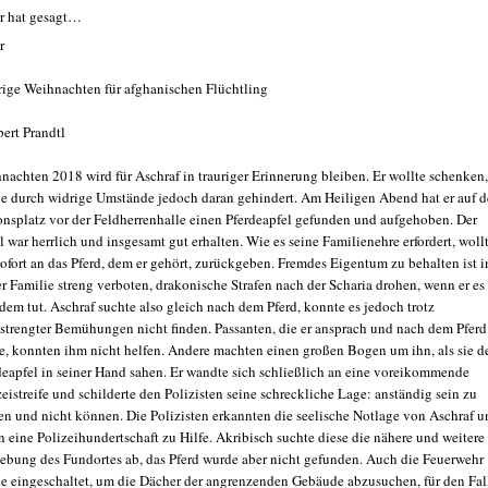
r hat gesagt…
r
rige Weihnachten für afghanischen Flüchtling
bert Prandtl
nachten 2018 wird für Aschraf in trauriger Erinnerung bleiben. Er wollte schenken,
e durch widrige Umstände jedoch daran gehindert. Am Heiligen Abend hat er auf 
nsplatz vor der Feldherrenhalle einen Pferdeapfel gefunden und aufgehoben. Der
l war herrlich und insgesamt gut erhalten. Wie es seine Familienehre erfordert, wollt
sofort an das Pferd, dem er gehört, zurückgeben. Fremdes Eigentum zu behalten ist i
er Familie streng verboten, drakonische Strafen nach der Scharia drohen, wenn er es
zdem tut. Aschraf suchte also gleich nach dem Pferd, konnte es jedoch trotz
strengter Bemühungen nicht finden. Passanten, die er ansprach und nach dem Pferd
te, konnten ihm nicht helfen. Andere machten einen großen Bogen um ihn, als sie d
deapfel in seiner Hand sahen. Er wandte sich schließlich an eine voreikommende
zeistreife und schilderte den Polizisten seine schreckliche Lage: anständig sein zu
en und nicht können. Die Polizisten erkannten die seelische Notlage von Aschraf u
en eine Polizeihundertschaft zu Hilfe. Akribisch suchte diese die nähere und weitere
bung des Fundortes ab, das Pferd wurde aber nicht gefunden. Auch die Feuerwehr
e eingeschaltet, um die Dächer der angrenzenden Gebäude abzusuchen, für den Fal