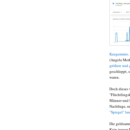
Kaugummis.
(Angela Mer
größere und 
geschleppt, s
waren.
Doch dieses 
"Flüchtlings
Männer und F
Nachfrage, un
"Spiegel" lau
Die geldsa
Kein junger I