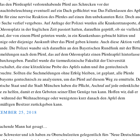
das den Pferdeapfel verlorenhabende Pferd aus Schrecken vor der
nachtsbeleuchtung eventuell auf ein Dach geflüchtet war. Das Fallenlassen des Apf
cht für eine nervöse Reaktion des Pferdes auf einen ihm unbekannten Reiz. Doch au
e Suche verlief vergebens. Auf Anfrage der Polizei wurden alle Krankentransporte, 
Odeonsplatz in der fraglichen Zeit passiert hatten, daraufhin geprüft, ob sie vielleic
nd, der von einem Pferd getreten wurde, in ein Krankenhaus gebracht hätten und
enige oder diejenige Auskunft über das Pferd geben könnte. Auch diese Aktion verl
ande. Die Polizei wandte sich daraufhin an den Bayerischen Rundfunk mit der Bitte
meldungen nach dem Pferd, das auf dem Odeonsplatz einen Pferdeapfel hinterlass
 durchzugeben. Parallel wurde die tiermedizinische Fakultät der Universität
eschaltet, die eine klitzekleine Probe des Apfels nahm und ihn gentechnisch
rsuchte. Sollten die Suchmeldungen ohne Erfolg bleiben, ist geplant, alle Pferde
bayerns gentechnisch zu analysieren, um das Pferd auf diesem Weg zu ermitteln. D
rische Staat und die Stadt München haben die Pflicht, Aschraf auf jede erdenkliche
e zu helfen, damit er den Geboten seiner Ehre Genüge tun kann. Hoffen wir, daß er
 während der Weihnachtstage oder wenigstens kurz danach den Apfel dem
tmäßigen Besitzer zurückgeben kann.
EMBER 25, 2018
lachende Mann hat gesagt…
e Schwester und ich haben zu Oberschulzeiten gelegentlich fürs "Neue Deutschlan