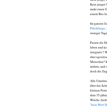
Kein junger 
mehr einen G
einem Bus li
Im ganzen J
Flüchtlinge
.
weniger Tage
Passen die D
leben und ke
integrativ? 
eher egoisti
Menschen? Ir
ändern, und 
doch die Zug
Alle Umständ
über das Schi
kleinen Portr
dem 35-jähri
Welche Ausb
"kein Wort D