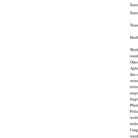
Saue
Saue
Trau
Heri
Weih
wurd
Odeo
Apfe
ihn 
sein
trot
ange
frag
Pfer
Poli
woll
rief
Umge
wurd