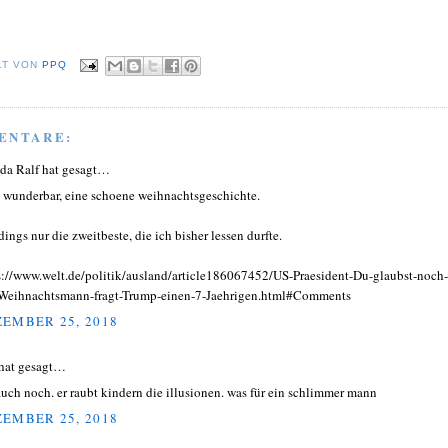
LT VON
PPQ
ENTARE:
ida Ralf hat gesagt…
 wunderbar, eine schoene weihnachtsgeschichte.
dings nur die zweitbeste, die ich bisher lessen durfte.
s://www.welt.de/politik/ausland/article186067452/US-Praesident-Du-glaubst-noch-
Weihnachtsmann-fragt-Trump-einen-7-Jaehrigen.html#Comments
EMBER 25, 2018
hat gesagt…
auch noch. er raubt kindern die illusionen. was für ein schlimmer mann
EMBER 25, 2018