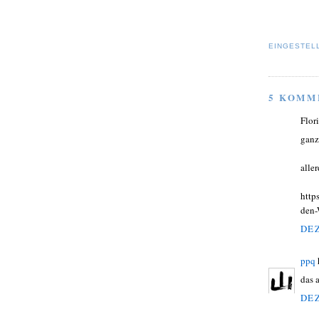
EINGESTEL
5 KOMM
Flor
ganz
aller
http
den-
DEZ
ppq
das 
DEZ