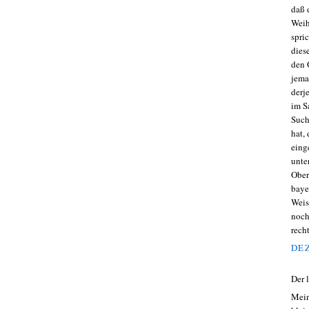
daß 
Weih
spri
dies
den 
jema
derj
im S
Such
hat,
eing
unte
Ober
baye
Weis
noch
rech
DEZ
Der 
Mein