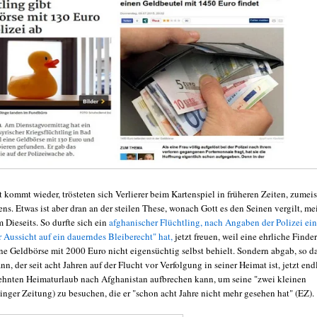
 kommt wieder, trösteten sich Verlierer beim Kartenspiel in früheren Zeiten, zumeis
ns. Etwas ist aber dran an der steilen These, wonach Gott es den Seinen vergilt, me
 Dieseits. So durfte sich ein
afghanischer Flüchtling, nach Angaben der Polizei ein
 Aussicht auf ein dauerndes Bleiberecht" hat,
jetzt freuen, weil eine ehrliche Finde
ene Geldbörse mit 2000 Euro nicht eigensüchtig selbst behielt. Sondern abgab, so d
n, der seit acht Jahren auf der Flucht vor Verfolgung in seiner Heimat ist, jetzt end
ehnten Heimaturlaub nach Afghanistan aufbrechen kann, um seine "zwei kleinen
inger Zeitung) zu besuchen, die er "schon acht Jahre nicht mehr gesehen hat" (EZ).