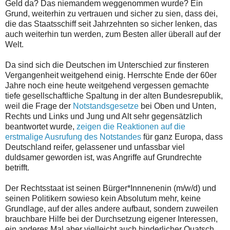
Geld da? Das niemandem weggenommen wurde? Ein
Grund, weiterhin zu vertrauen und sicher zu sien, dass dei,
die das Staatsschiff seit Jahrzehnten so sicher lenken, das
auch weiterhin tun werden, zum Besten aller überall auf der
Welt.
Da sind sich die Deutschen im Unterschied zur finsteren
Vergangenheit weitgehend einig. Herrschte Ende der 60er
Jahre noch eine heute weitgehend vergessen gemachte
tiefe gesellschaftliche Spaltung in der alten Bundesrepublik,
weil die Frage der
Notstandsgesetze
bei Oben und Unten,
Rechts und Links und Jung und Alt sehr gegensätzlich
beantwortet wurde,
zeigen die Reaktionen auf die
erstmalige Ausrufung des Notstandes
für ganz Europa, dass
Deutschland reifer, gelassener und unfassbar viel
duldsamer geworden ist, was Angriffe auf Grundrechte
betrifft.
Der Rechtsstaat ist seinen Bürger*Innnenenin (m/w/d) und
seinen Politikern sowieso kein Absolutum mehr, keine
Grundlage, auf der alles andere aufbaut, sondern zuweilen
brauchbare Hilfe bei der Durchsetzung eigener Interessen,
ein anderes Mal aber vielleicht auch hinderlicher Quatsch,