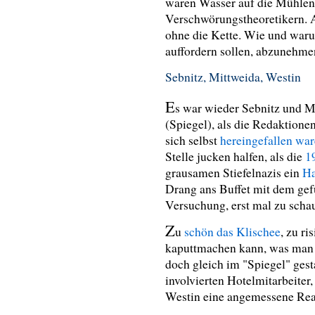
waren Wasser auf die Mühlen
Verschwörungstheoretikern. A
ohne die Kette. Wie und waru
auffordern sollen, abzunehme
Sebnitz, Mittweida, Westin
E
s war wieder Sebnitz und 
(Spiegel), als die Redaktion
sich selbst
hereingefallen war
Stelle jucken halfen, als die
1
grausamen Stiefelnazis ein
Ha
Drang ans Buffet mit dem gefu
Versuchung, erst mal zu schau
Z
u
schön das Klischee
, zu ri
kaputtmachen kann, was man s
doch gleich im "Spiegel" gest
involvierten Hotelmitarbeiter,
Westin eine angemessene Rea