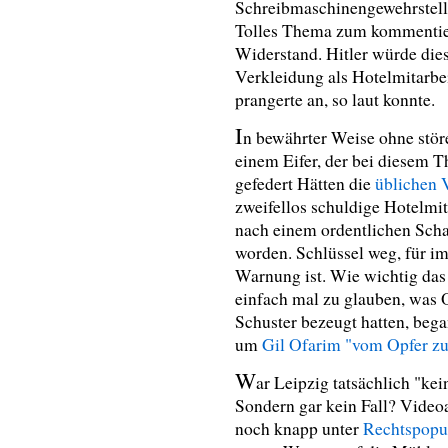
Schreibmaschinengewehrstell
Tolles Thema zum kommentiere
Widerstand. Hitler würde dies
Verkleidung als Hotelmitarbeit
prangerte an, so laut konnte.
I
n bewährter Weise ohne stör
einem Eifer, der bei diesem Th
gefedert Hätten die
üblichen 
zweifellos
schuldige Hotelmita
nach einem ordentlichen Scha
worden. Schlüssel weg, für i
Warnung ist. Wie wichtig das 
einfach mal zu glauben, was
Schuster bezeugt hatten, beg
um
Gil Ofarim "vom Opfer zu
W
ar Leipzig tatsächlich "kei
Sondern gar kein Fall? Video
noch knapp unter
Rechtspopu