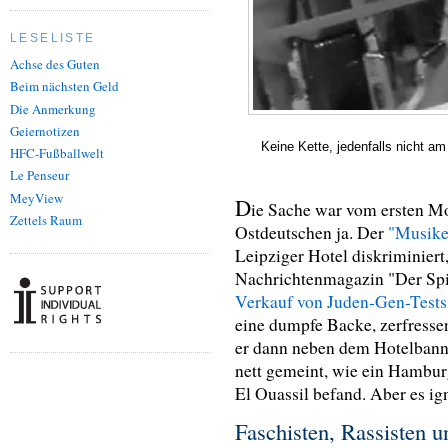
LESELISTE
Achse des Guten
Beim nächsten Geld
Die Anmerkung
Geiernotizen
Keine Kette, jedenfalls nicht am
HFC-Fußballwelt
Le Penseur
MeyView
D
ie Sache war vom ersten M
Zettels Raum
Ostdeutschen ja. Der
"Musike
Leipziger Hotel diskriminiert
Nachrichtenmagazin "Der Spie
Verkauf von Juden-Gen-Tests 
eine dumpfe Backe, zerfressen
er dann neben dem Hotelbanne
nett gemeint, wie ein Hambur
El Ouassil befand. Aber es ig
Faschisten, Rassisten 