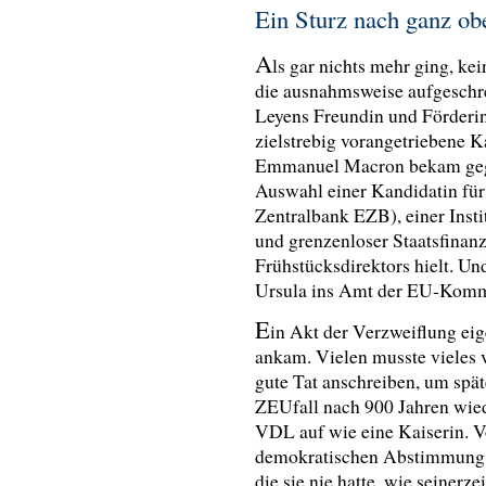
Ein Sturz nach ganz ob
A
ls gar nichts mehr ging, k
die ausnahmsweise aufgeschre
Leyens Freundin und Förderin
zielstrebig vorangetriebene Ka
Emmanuel Macron bekam gegen
Auswahl einer Kandidatin fü
Zentralbank EZB), einer Insti
und grenzenloser Staatsfinan
Frühstücksdirektors hielt. Un
Ursula ins Amt der EU-Kommi
E
in Akt der Verzweiflung eig
ankam. Vielen musste vieles 
gute Tat anschreiben, um spät
ZEUfall nach 900 Jahren wied
VDL auf wie eine Kaiserin. 
demokratischen Abstimmung au
die sie nie hatte, wie seinerz