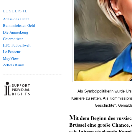
LESELISTE
Achse des Guten
Beim nächsten Geld
Die Anmerkung
Geiernotizen
HFC-Fußballwelt
Le Penseur
MeyView
Zettels Raum
Als Symbolpolitikerin wurde Ur
Karriere zu retten. Als Kommissions
Geschichte".
Gemälde:
M
it dem Beginn des russis
Brüssel eine große Chance, 
seit Jahren stockende Erwe