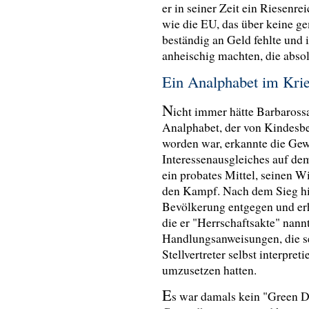
er in seiner Zeit ein Riesenre
wie die EU, das über keine g
beständig an Geld fehlte und 
anheischig machten, die absol
Ein Analphabet im Kri
N
icht immer hätte Barbaross
Analphabet, der von Kindesb
worden war, erkannte die Gew
Interessenausgleiches auf de
ein probates Mittel, seinen Wi
den Kampf. Nach dem Sieg hie
Bevölkerung entgegen und erh
die er "Herrschaftsakte" nann
Handlungsanweisungen, die se
Stellvertreter selbst interpre
umzusetzen hatten.
E
s war damals kein "Green De