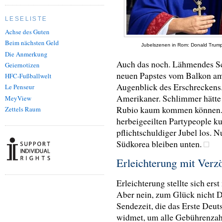
LESELISTE
Achse des Guten
Beim nächsten Geld
Jubelszenen in Rom: Donald Trump 
Die Anmerkung
Auch das noch. Lähmendes Sc
Geiernotizen
neuen Papstes vom Balkon am
HFC-Fußballwelt
Augenblick des Erschreckens.
Le Penseur
Amerikaner. Schlimmer hätte 
MeyView
Rubio kaum kommen können. S
Zettels Raum
herbeigeeilten Partypeople ku
pflichtschuldiger Jubel los. N
Südkorea bleiben unten.
Erleichterung mit Verz
Erleichterung stellte sich ers
Aber nein, zum Glück nicht D
Sendezeit, die das Erste Deu
widmet, um alle Gebührenzah