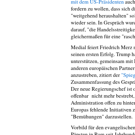
mit dem US-Präsidenten
auch
fordern zu wollen,
dass sich 
"weitgehend heraushalten"
sol
wieder sein. In Gespräch wur
darauf, "die Handelsstreitigk
gleichermaßen für eine "rasch
Medial feiert Friedrich Merz
seinen ersten Erfolg. Trump
unterstützen, gemeinsam mit 
anderen europäischen Partner
anzustreben, zitiert der
"Spieg
Zusammenfassung des Gespräc
Der neue Regierungschef ist 
offenbar nicht mehr bestreb
Administration offen zu hinter
Europas fehlende Initiativen 
"Bemühungen" darzustellen.
Vorbild für den evangelische
Päpsten in Rom seit Jahrhunder