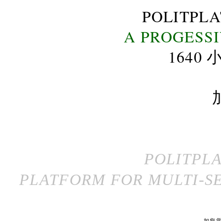
POLITPL
A PROGESS
164
POLITPL
PLATFORM FOR MULTI-SE
如您