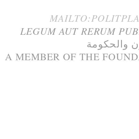
MAILTO:POLITPL
LEGUM AUT RERUM PU
ن
و
الحكومة
A M
EMBER
OF THE
FOUND