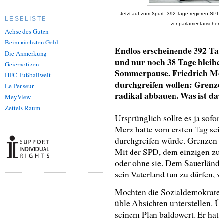
Jetzt auf zum Spurt: 392 Tage regieren SP
LESELISTE
zur parlamentarisch
Achse des Guten
Beim nächsten Geld
Endlos erscheinende 392 Ta
Die Anmerkung
und nur noch 38 Tage bleib
Geiernotizen
Sommerpause. Friedrich Me
HFC-Fußballwelt
durchgreifen wollen: Grenze
Le Penseur
radikal abbauen. Was ist d
MeyView
Zettels Raum
Ursprünglich sollte es ja sofo
Merz hatte vom ersten Tag se
durchgreifen würde. Grenzen d
Mit der SPD, dem einzigen zu
oder ohne sie. Dem Sauerländ
sein Vaterland tun zu dürfen, 
Mochten die Sozialdemokrat
üble Absichten unterstellen. 
seinem Plan baldowert. Er hatt