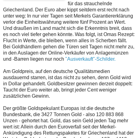
für das strauchelnde
Griechenland. Der Euro aber kippt seitdem erst recht nach
unter weg: In nur vier Tagen seit Merkels Garantiererklärung
verlor die Einheitswährung weitere fünf Prozent an Wert.
Und draußen im Land macht sich die Erkenntnis breit, dass
es noch viel tiefer gehen könnte. Was folgt, ist Omas Rezept:
Flucht in Werte, die bleiben, wenn alles in Scherben fällt.
Bei Goldhändlern gehen die Türen seit Tagen nicht mehr zu,
in den Auslagen der Online-Verkäufer von Anlagemünzen
und -Barren liegen nur noch
"Ausverkauft"-Schilder.
Am Goldpreis, auf den deutsche Qualitätsmedien
ausdauernd starren, ist das nicht zu sehen, denn Gold wird
in Dollar gehandelt. Goldbesitzer gewinnen derzeit doppelt:
Taucht der Euro weiter ab, bringt jeder Cent weniger
zusätzlichen Gewinn.
Der größte Goldspekulant Europas ist die deutsche
Bundesbank, die 3427 Tonnen Gold - also 120 883 868
Unzen - gehortet hat. Gold, das sein Geld jeden Tag mehr
wert ist: Allein durch den Euroverfall seit der Merkel-
Ankündigung des Rettungspaketes für Griechenland hat der