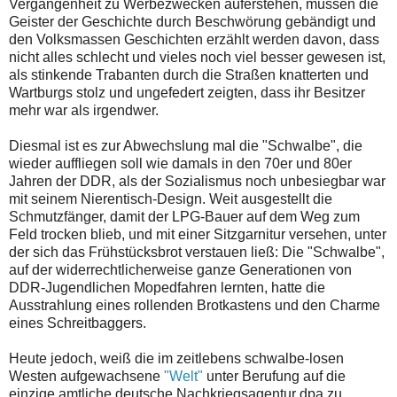
Vergangenheit zu Werbezwecken auferstehen, müssen die
Geister der Geschichte durch Beschwörung gebändigt und
den Volksmassen Geschichten erzählt werden davon, dass
nicht alles schlecht und vieles noch viel besser gewesen ist,
als stinkende Trabanten durch die Straßen knatterten und
Wartburgs stolz und ungefedert zeigten, dass ihr Besitzer
mehr war als irgendwer.
Diesmal ist es zur Abwechslung mal die "Schwalbe", die
wieder auffliegen soll wie damals in den 70er und 80er
Jahren der DDR, als der Sozialismus noch unbesiegbar war
mit seinem Nierentisch-Design. Weit ausgestellt die
Schmutzfänger, damit der LPG-Bauer auf dem Weg zum
Feld trocken blieb, und mit einer Sitzgarnitur versehen, unter
der sich das Frühstücksbrot verstauen ließ: Die "Schwalbe",
auf der widerrechtlicherweise ganze Generationen von
DDR-Jugendlichen Mopedfahren lernten, hatte die
Ausstrahlung eines rollenden Brotkastens und den Charme
eines Schreitbaggers.
Heute jedoch, weiß die im zeitlebens schwalbe-losen
Westen aufgewachsene
"Welt"
unter Berufung auf die
einzige amtliche deutsche Nachkriegsagentur dpa zu