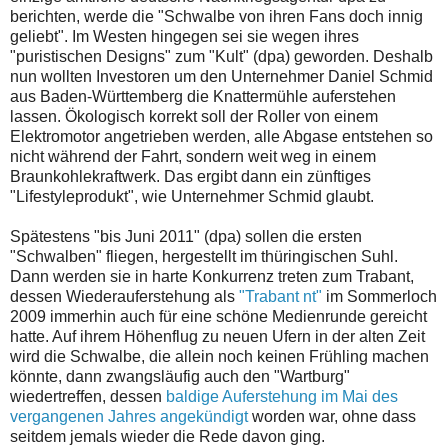
berichten, werde die "Schwalbe von ihren Fans doch innig
geliebt". Im Westen hingegen sei sie wegen ihres
"puristischen Designs" zum "Kult" (dpa) geworden. Deshalb
nun wollten Investoren um den Unternehmer Daniel Schmid
aus Baden-Württemberg die Knattermühle auferstehen
lassen. Ökologisch korrekt soll der Roller von einem
Elektromotor angetrieben werden, alle Abgase entstehen so
nicht während der Fahrt, sondern weit weg in einem
Braunkohlekraftwerk. Das ergibt dann ein zünftiges
"Lifestyleprodukt", wie Unternehmer Schmid glaubt.
Spätestens "bis Juni 2011" (dpa) sollen die ersten
"Schwalben" fliegen, hergestellt im thüringischen Suhl.
Dann werden sie in harte Konkurrenz treten zum Trabant,
dessen Wiederauferstehung als
"Trabant nt"
im Sommerloch
2009 immerhin auch für eine schöne Medienrunde gereicht
hatte. Auf ihrem Höhenflug zu neuen Ufern in der alten Zeit
wird die Schwalbe, die allein noch keinen Frühling machen
könnte, dann zwangsläufig auch den "Wartburg"
wiedertreffen, dessen
baldige Auferstehung im Mai des
vergangenen Jahres angekündigt
worden war, ohne dass
seitdem jemals wieder die Rede davon ging.