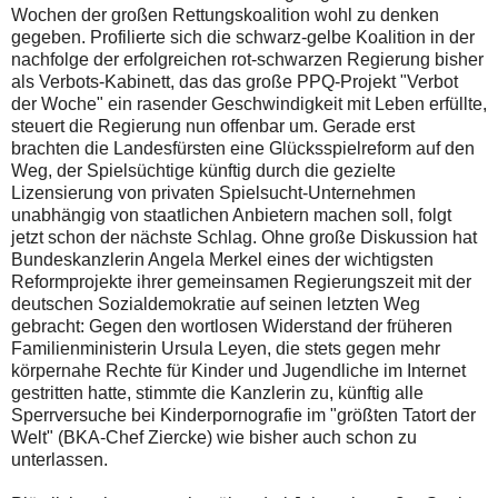
Wochen der großen Rettungskoalition wohl zu denken
gegeben. Profilierte sich die schwarz-gelbe Koalition in der
nachfolge der erfolgreichen rot-schwarzen Regierung bisher
als Verbots-Kabinett, das das große PPQ-Projekt "Verbot
der Woche" ein rasender Geschwindigkeit mit Leben erfüllte,
steuert die Regierung nun offenbar um. Gerade erst
brachten die Landesfürsten eine Glücksspielreform auf den
Weg, der Spielsüchtige künftig durch die gezielte
Lizensierung von privaten Spielsucht-Unternehmen
unabhängig von staatlichen Anbietern machen soll, folgt
jetzt schon der nächste Schlag. Ohne große Diskussion hat
Bundeskanzlerin Angela Merkel eines der wichtigsten
Reformprojekte ihrer gemeinsamen Regierungszeit mit der
deutschen Sozialdemokratie auf seinen letzten Weg
gebracht: Gegen den wortlosen Widerstand der früheren
Familienministerin Ursula Leyen, die stets gegen mehr
körpernahe Rechte für Kinder und Jugendliche im Internet
gestritten hatte, stimmte die Kanzlerin zu, künftig alle
Sperrversuche bei Kinderpornografie im "größten Tatort der
Welt" (BKA-Chef Ziercke) wie bisher auch schon zu
unterlassen.