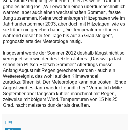
Schafskälte endgültig vertrieben“, hieß es weiter. Danach
gehe es richtig los: „Wir erwarten einen überdurchschnittlich
warmen, aber auch einen wechselhaften Sommer“, fasste
Jung zusammen. Keine wochenlangen Hitzephasen wie im
Jahrhundertsommer 2003, aber doch mit Hitzetagen, wie es
sie früher nie gegeben habe. „Die Temperaturen können
während dieser heißen Tage bis auf 35 Grad steigen“,
prognostizierte der Meteorologe mutig.
Insgesamt werde der Sommer 2012 deshalb längst nicht so
verregnet sein wie der des letzten Jahres. „Das war ja fast
schon ein Plitsch-Platsch-Sommer.“ Allerdings müsse
Anfang August mit Regen gerechnet werden - auch ein
Wetterereignis, das wohl auf den Klimawandel
zurückzuführen ist. Der Meteorologe kann nur trösten: „Ende
August wird es dann wieder freundlicher.“ Vermutlich Mitte
September aber langsam kühler, manchmal mit Regen,
zeitweise mit böigem Wind. Temperaturen von 15 bis 25
Grad, nacht meistens dunkler als draußen.
ppq