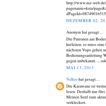
http://www.mz-web.de/
pagename=ksta/page&
dPageId=9874901651
DEZEMBER 02, 20
Anonym hat gesagt…
Die Patronen am Boden s
herleiten. es muss eine
nächsten Vopo gehen u
Bedienungsanleitung Wi
gegen unbekannt. ... ode
MAI 13, 2013
Volker
hat gesagt…
Die Karawane ist weite
lesen. Deshalb nur fürs
Meinen Senf zum aktue
verkleckert.