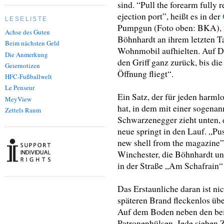
sind. “Pull the forearm fully r
ejection port”, heißt es in der
LESELISTE
Pumpgun (Foto oben: BKA), 
Achse des Guten
Böhnhardt an ihrem letzten T
Beim nächsten Geld
Wohnmobil aufhielten. Auf De
Die Anmerkung
den Griff ganz zurück, bis di
Geiernotizen
Öffnung fliegt“.
HFC-Fußballwelt
Le Penseur
Ein Satz, der für jeden harml
MeyView
hat, in dem mit einer sogen
Zettels Raum
Schwarzenegger zieht unten, di
neue springt in den Lauf. „Pus
new shell from the magazine”
Winchester, die Böhnhardt un
in der Straße „Am Schafrain“
Das Erstaunliche daran ist ni
späteren Brand fleckenlos übe
Auf dem Boden neben den bei
Patronenhülsen. Jede sieben Z