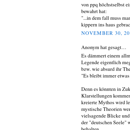
von ppq höchstselbst ei
bewahrt hat:
"...in dem fall muss ma
kippern ins haus gebra
NOVEMBER 30, 20
Anonym hat gesagt…
Es dämmert einem allmä
Legende eigentlich me
bzw. wie absurd ihr The
"Es bleibt immer etwas 
Denn es könnten in Zuk
Klarstellungen kommen
kreierte Mythos wird l
mystische Theorien wer
vielsagende Blicke un
der "deutschen Seele" 
behalten.