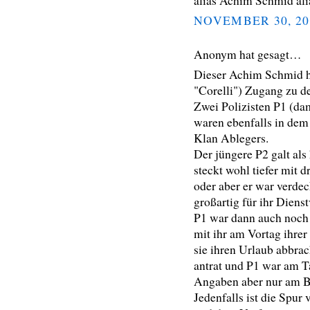
alias Achim Schmid ali
NOVEMBER 30, 20
Anonym hat gesagt…
Dieser Achim Schmid 
"Corelli") Zugang zu d
Zwei Polizisten P1 (dam
waren ebenfalls in de
Klan Ablegers.
Der jüngere P2 galt als 
steckt wohl tiefer mit 
oder aber er war verdec
großartig für ihr Dienst
P1 war dann auch noch 
mit ihr am Vortag ihre
sie ihren Urlaub abbra
antrat und P1 war am Ta
Angaben aber nur am B
Jedenfalls ist die Spu