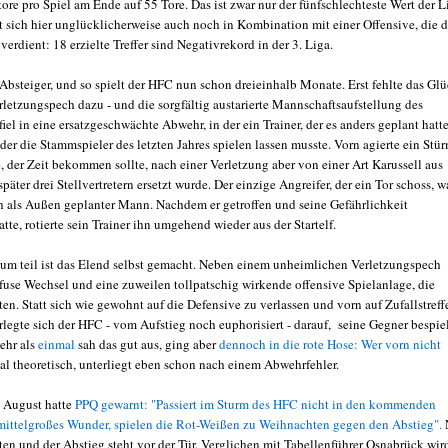
re pro Spiel am Ende auf 55 Tore. Das ist zwar nur der fünfschlechteste Wert der L
et sich hier unglücklicherweise auch noch in Kombination mit einer Offensive, die 
erdient: 18 erzielte Treffer sind Negativrekord in der 3. Liga.
 Absteiger, und so spielt der HFC nun schon dreieinhalb Monate. Erst fehlte das Glü
letzungspech dazu - und die sorgfältig austarierte Mannschaftsaufstellung des
fiel in eine ersatzgeschwächte Abwehr, in der ein Trainer, der es anders geplant hatte
der die Stammspieler des letzten Jahres spielen lassen musste. Vorn agierte ein Stü
, der Zeit bekommen sollte, nach einer Verletzung aber von einer Art Karussell aus
später drei Stellvertretern ersetzt wurde. Der einzige Angreifer, der ein Tor schoss, w
ch als Außen geplanter Mann. Nachdem er getroffen und seine Gefährlichkeit
tte, rotierte sein Trainer ihn umgehend wieder aus der Startelf.
um teil ist das Elend selbst gemacht. Neben einem unheimlichen Verletzungspech
fuse Wechsel und eine zuweilen tollpatschig wirkende offensive Spielanlage, die
en. Statt sich wie gewohnt auf die Defensive zu verlassen und vorn auf Zufallstreff
rlegte sich der HFC - vom Aufstieg noch euphorisiert - darauf, seine Gegner bespie
ehr als
einmal
sah das gut aus, ging aber
dennoch in die rote Hose: Wer vorn nicht
 mal theoretisch, unterliegt eben schon nach einem Abwehrfehler.
e August hatte
PPQ gewarnt: "Passiert im Sturm des HFC nicht in den kommenden
ittelgroßes Wunder, spielen die Rot-Weißen zu Weihnachten gegen den Abstieg".
ten und der Abstieg steht vor der Tür. Verglichen mit Tabellenführer Osnabrück wir