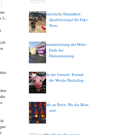
ann
Künstliche Dummheit:
 3.-
Qualitätssiegel für Fake
News
n
Noch
Normalisierung der Mitte:
en
Ende der
Dämonisierung
nkte
Für die Umwelt: Einmal
die Woche Dackeltag
nden
 die
es
Ode an Putin: Wo das Böse
sitzt
sch
 pro
t
Orwellsche Inversion: