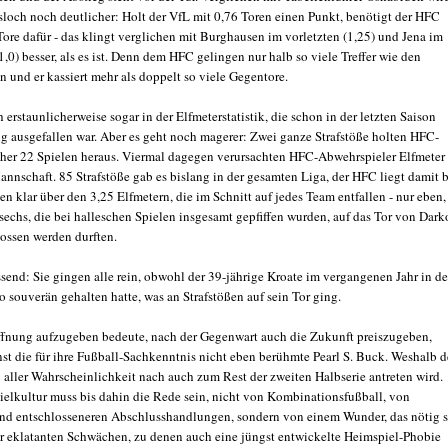
sloch noch deutlicher: Holt der VfL mit 0,76 Toren einen Punkt, benötigt der HFC
Tore dafür - das klingt verglichen mit Burghausen im vorletzten (1,25) und Jena im
(1,0) besser, als es ist. Denn dem HFC gelingen nur halb so viele Treffer wie den
 und er kassiert mehr als doppelt so viele Gegentore.
h erstaunlicherweise sogar in der Elfmeterstatistik, die schon in der letzten Saison
tig ausgefallen war. Aber es geht noch magerer: Zwei ganze Strafstöße holten HFC-
isher 22 Spielen heraus. Viermal dagegen verursachten HFC-Abwehrspieler Elfmeter
annschaft. 85 Strafstöße gab es bislang in der gesamten Liga, der HFC liegt damit 
en klar über den 3,25 Elfmetern, die im Schnitt auf jedes Team entfallen - nur eben,
 sechs, die bei halleschen Spielen insgesamt gepfiffen wurden, auf das Tor von Dark
ossen werden durften.
send: Sie gingen alle rein, obwohl der 39-jährige Kroate im vergangenen Jahr in de
 souverän gehalten hatte, was an Strafstößen auf sein Tor ging.
fnung aufzugeben bedeute, nach der Gegenwart auch die Zukunft preiszugeben,
nst die für ihre Fußball-Sachkenntnis nicht eben berühmte Pearl S. Buck. Weshalb d
 aller Wahrscheinlichkeit nach auch zum Rest der zweiten Halbserie antreten wird.
ielkultur muss bis dahin die Rede sein, nicht von Kombinationsfußball, von
d entschlosseneren Abschlusshandlungen, sondern von einem Wunder, das nötig s
der eklatanten Schwächen, zu denen auch eine jüngst entwickelte Heimspiel-Phobie