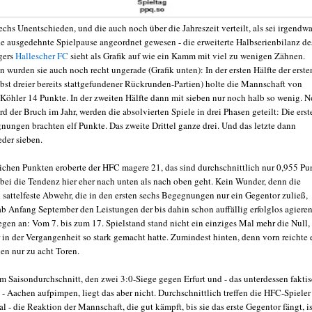
echs Unentschieden, und die auch noch über die Jahreszeit verteilt, als sei irgendw
ne ausgedehnte Spielpause angeordnet gewesen - die erweiterte Halbserienbilanz des
gers
Hallescher FC
sieht als Grafik auf wie ein Kamm mit viel zu wenigen Zähnen.
wurden sie auch noch recht ungerade (Grafik unten): In der ersten Hälfte der erste
ebst dreier bereits stattgefundener Rückrunden-Partien) holte die Mannschaft von
 Köhler 14 Punkte. In der zweiten Hälfte dann mit sieben nur noch halb so wenig. 
rd der Bruch im Jahr, werden die absolvierten Spiele in drei Phasen geteilt: Die erst
nungen brachten elf Punkte. Das zweite Drittel ganze drei. Und das letzte dann
der sieben.
chen Punkten eroberte der HFC magere 21, das sind durchschnittlich nur 0,955 Pu
obei die Tendenz hier eher nach unten als nach oben geht. Kein Wunder, denn die
 sattelfeste Abwehr, die in den ersten sechs Begegnungen nur ein Gegentor zuließ,
 ab Anfang September den Leistungen der bis dahin schon auffällig erfolglos agiere
egen an: Vom 7. bis zum 17. Spielstand stand nicht ein einziges Mal mehr die Null,
 in der Vergangenheit so stark gemacht hatte. Zumindest hinten, denn vorn reichte 
en nur zu acht Toren.
em Saisondurchschnitt, den zwei 3:0-Siege gegen Erfurt und - das unterdessen fakti
- Aachen aufpimpen, liegt das aber nicht. Durchschnittlich treffen die HFC-Spieler
l - die Reaktion der Mannschaft, die gut kämpft, bis sie das erste Gegentor fängt, is