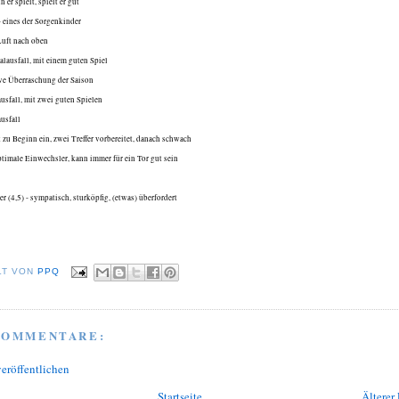
n er spielt, spielt er gut
- eines
der
Sorgenkinder
 Luft nach oben
talausfall, mit einem guten Spiel
ive Überraschung der Saison
ausfall, mit zwei guten Spielen
ausfall
at zu Beginn ein, zwei Treffer vorbereitet, danach schwach
optimale Einwechsler, kann immer für ein Tor gut sein
r (4,5) - sympatisch, sturköpfig, (etwas) überfordert
LT VON
PPQ
KOMMENTARE:
eröffentlichen
Startseite
Älterer 