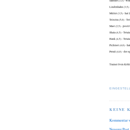
Sautner (3,5) - wen
Lindenhahn (3,5) 
Müller (3,5) - hat
Teixeira (5,0) - To
Mast (2,5) - posit
Shala (4,5) - Total
Hauk (4,5) - Total
Pichinot (4,0) - h
Preuß (4,0) - der 
Trainer Sven Köhle
EINGESTEL
KEINE 
Kommentar v
Neuerer Post