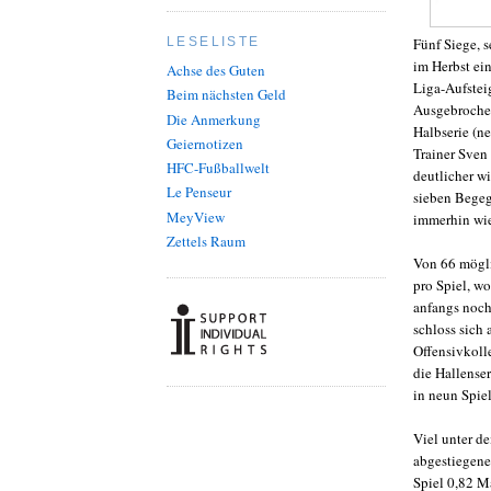
Fünf Siege, s
LESELISTE
im Herbst ei
Achse des Guten
Liga-Aufstei
Beim nächsten Geld
Ausgebrochen 
Die Anmerkung
Halbserie (n
Geiernotizen
Trainer Sven
HFC-Fußballwelt
deutlicher wi
Le Penseur
sieben Begeg
MeyView
immerhin wie
Zettels Raum
Von 66 mögli
pro Spiel, w
anfangs noch
schloss sich
Offensivkoll
die Hallenser
in neun Spiel
Viel unter d
abgestiegene 
Spiel 0,82 Ma