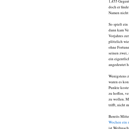
1,455 Gegento
doch er find
Namen nicht v
So spielt ein
dann kam Ver
Vorjahres zer
plötzlich wie
ohne Fortune
seinen zwei, 
ein eigentli
angedeutet ha
Wenigstens z
waren es kon
Punkte kostet
zu hoffen, ve
zu wollen. M
trifft, nicht
Bereits Mitt
Wochen ein m
ist Weihnach