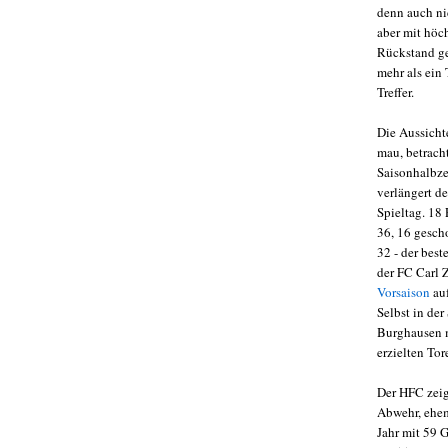
denn auch nic
aber mit höch
Rückstand ge
mehr als ein
Treffer.
Die Aussicht
mau, betracht
Saisonhalbze
verlängert d
Spieltag. 18
36, 16 gesch
32 - der best
der FC Carl Z
Vorsaison
au
Selbst in der
Burghausen 
erzielten Tor
Der HFC zeig
Abwehr, ehe
Jahr mit 59 