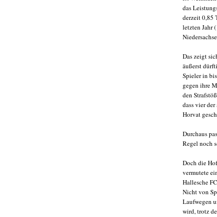
das Leistung
derzeit 0,85 
letzten Jahr 
Niedersachsen
Das zeigt sic
äußerst dürf
Spieler in b
gegen ihre M
den Strafstöß
dass vier der
Horvat gesch
Durchaus pas
Regel noch so
Doch die Hof
vermutete ei
Hallesche FC
Nicht von Sp
Laufwegen un
wird, trotz 