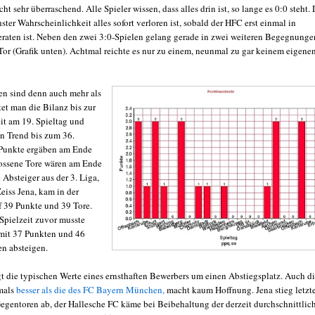
ht sehr überraschend. Alle Spieler wissen, dass alles drin ist, so lange es 0:0 steht.
ster Wahrscheinlichkeit alles sofort verloren ist, sobald der HFC erst einmal in
raten ist. Neben den zwei 3:0-Spielen gelang gerade in zwei weiteren Begegnunge
 Tor (Grafik unten). Achtmal reichte es nur zu einem, neunmal zu gar keinem eigene
en sind denn auch mehr als
et man die Bilanz bis zur
it am 19. Spieltag und
en Trend bis zum 36.
 Punkte ergäben am Ende
ossene Tore wären am Ende
e Absteiger aus der 3. Liga,
eiss Jena, kam in der
f 39 Punkte und 39 Tore.
 Spielzeit zuvor musste
mit 37 Punkten und 46
en absteigen.
t die typischen Werte eines ernsthaften Bewerbers um einen Abstiegsplatz. Auch d
mals
besser als die des FC Bayern München,
macht kaum Hoffnung. Jena stieg letzt
Gegentoren ab, der Hallesche FC käme bei Beibehaltung der derzeit durchschnittlic