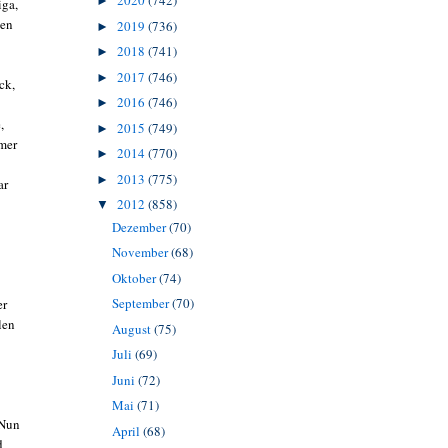
2020
(742)
►
iga,
den
2019
(736)
►
2018
(741)
►
2017
(746)
►
ck,
2016
(746)
►
,
2015
(749)
►
rmer
2014
(770)
►
2013
(775)
►
ar
2012
(858)
▼
Dezember
(70)
November
(68)
Oktober
(74)
September
(70)
er
len
August
(75)
Juli
(69)
Juni
(72)
Mai
(71)
Nun
April
(68)
d