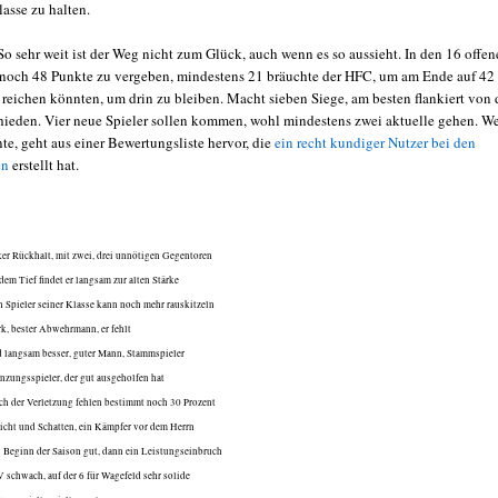
lasse zu halten.
So sehr weit ist der Weg nicht zum Glück, auch wenn es so aussieht. In den 16 offe
 noch 48 Punkte zu vergeben, mindestens 21 bräuchte der HFC, um am Ende auf 42
reichen könnten, um drin zu bleiben. Macht sieben Siege, am besten flankiert von d
hieden. Vier neue Spieler sollen kommen, wohl mindestens zwei aktuelle gehen. W
te, geht aus einer Bewertungsliste hervor, die
ein recht kundiger Nutzer bei den
en
erstellt hat.
rker Rückhalt, mit zwei, drei unnötigen Gegentoren
 dem Tief findet er langsam zur alten Stärke
in Spieler seiner Klasse kann noch mehr rauskitzeln
rk, bester Abwehrmann, er fehlt
rd langsam besser, guter Mann, Stammspieler
änzungsspieler, der gut ausgeholfen hat
ach der Verletzung fehlen bestimmt noch 30 Prozent
Licht und Schatten, ein Kämpfer vor dem Herrn
u Beginn der Saison gut, dann ein Leistungseinbruch
IV schwach, auf der 6 für Wagefeld sehr solide