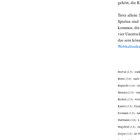
gehört, die K
Trotz allem: 
Spielen sind
kommen, die 
vier Unentsc
das sein könn
Webhallunk
Horvat (2,5) - sta
Benes (3,0) - nach
Ruprecht (3,0) - e
Mouaya (2,5) - sta
Becken (3,5) - wi
Kanitz (3,5) - Erg
Eismann (3,5) - n
Hartmann (3,0) - 
Wagefeld (3,5) - z
Zeiger (3,5) - als 