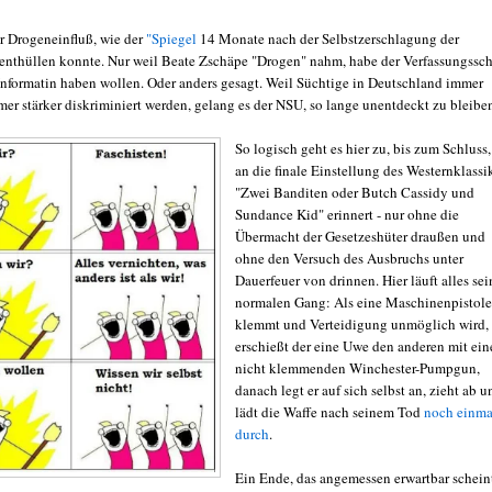
r Drogeneinfluß, wie der
"Spiegel
14 Monate nach der Selbstzerschlagung der
 enthüllen konnte. Nur weil Beate Zschäpe "Drogen" nahm, habe der Verfassungssc
s Informatin haben wollen. Oder anders gesagt. Weil Süchtige in Deutschland immer
er stärker diskriminiert werden, gelang es der NSU, so lange unentdeckt zu bleibe
So logisch geht es hier zu, bis zum Schluss,
an die finale Einstellung des Westernklassi
"Zwei Banditen oder Butch Cassidy und
Sundance Kid" erinnert - nur ohne die
Übermacht der Gesetzeshüter draußen und
ohne den Versuch des Ausbruchs unter
Dauerfeuer von drinnen. Hier läuft alles se
normalen Gang: Als eine Maschinenpistole
klemmt und Verteidigung unmöglich wird,
erschießt der eine Uwe den anderen mit ein
nicht klemmenden Winchester-Pumpgun,
danach legt er auf sich selbst an, zieht ab u
lädt die Waffe nach seinem Tod
noch einma
durch
.
Ein Ende, das angemessen erwartbar schein