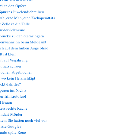
d an den Opfern
pur ins Juwelendiebmilieu
h, eine Mäh, eine Zschäperättätä
 Zelle in die Zelle
ur der Schweine
rücke zu den Sternsingern
enwahnsinn beim Meldeamt
ch auf dem linken Auge blind
t ist klein
t auf Verjährung
 hats schwer
wochen abgebrochen
 wo kein Herz schlägt
ckt dahitler?
uren ins Nichts
n Trinitrotoluol
l Braun
ers rechte Rache
ndart-Mörder
ten: Sie hatten noch viel vor
sste Google?
ndo späte Reue