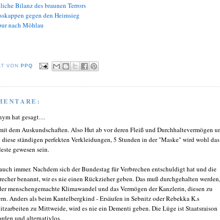
liche Bilanz des braunen Terrors
sskappen gegen den Heimsieg
ur nach Möhlau
LT VON
PPQ
MENTARE:
nym hat gesagt…
mit dem Auskundschaften. Also Hut ab vor deren Fleiß und Durchhaltevermögen u
 diese ständigen perfekten Verkleidungen, 5 Stunden in der "Maske" wird wohl das
este gewesen sein.
auch immer. Nachdem sich der Bundestag für Verbrechen entschuldigt hat und die
recher benannt, wir es nie einen Rückzieher geben. Das muß durchgehalten werden
der menschengemachte Klimawandel und das Vermögen der Kanzlerin, diesen zu
ern. Anders als beim Kantelbergkind - Ersäufen in Sebnitz oder Rebekka K.s
itzarbeiten zu Mittweide, wird es nie ein Dementi geben. Die Lüge ist Staatsraison
rden und alternativlos.