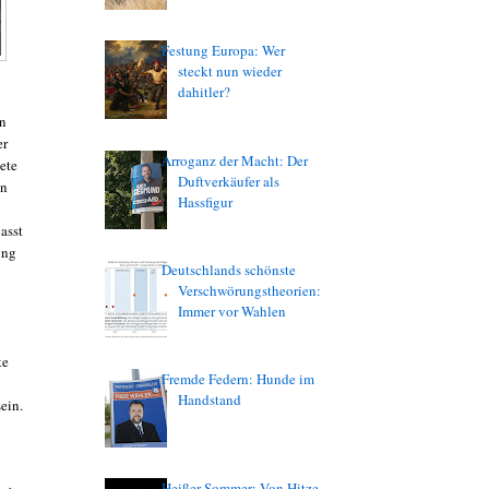
Festung Europa: Wer
steckt nun wieder
dahitler?
en
er
Arroganz der Macht: Der
ete
Duftverkäufer als
en
Hassfigur
asst
ung
Deutschlands schönste
Verschwörungstheorien:
Immer vor Wahlen
te
Fremde Federn: Hunde im
Handstand
ein.
Heißer Sommer: Von Hitze