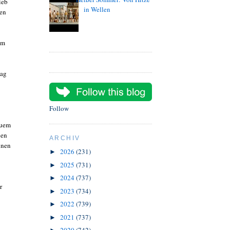
ieb
in Wellen
fen
em
lag
Follow
auem
nen
ARCHIV
inen
2026
(231)
►
2025
(731)
►
2024
(737)
►
r
2023
(734)
►
2022
(739)
►
2021
(737)
►