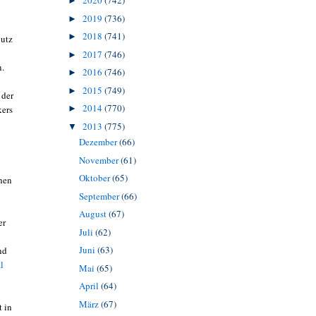
2020
(742)
►
2019
(736)
►
2018
(741)
►
hutz
2017
(746)
►
n.
2016
(746)
►
2015
(749)
►
 der
2014
(770)
kers
►
2013
(775)
▼
Dezember
(66)
November
(61)
Oktober
(65)
inen
September
(66)
August
(67)
er
Juli
(62)
Juni
(63)
nd
l
Mai
(65)
April
(64)
März
(67)
t in