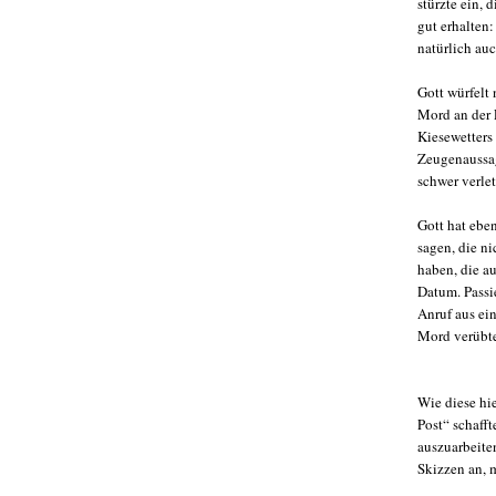
stürzte ein, 
gut erhalten
natürlich au
Gott würfelt 
Mord an der 
Kiesewetters
Zeugenaussag
schwer verlet
Gott hat ebe
sagen, die ni
haben, die a
Datum. Passie
Anruf aus ei
Mord verübten
Wie diese hi
Post“ schafft
auszuarbeite
Skizzen an, m