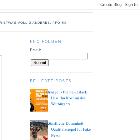
R ETWAS VÖLLIG ANDERES. PPQ ®©
PPQ FOLGEN
Email:
BELIEBTE POSTS
Orange is the new Black
Hasi: Im Kostüm des
Wutbürgers
Künstliche Dummheit:
Qualitätssiegel für Fake
News