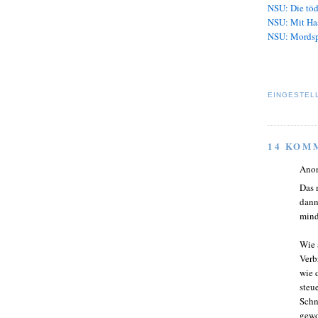
NSU: Die töd
NSU: Mit Ha
NSU: Mordsp
EINGESTEL
14 KOM
Ano
Das 
dann
mind
Wie 
Verb
wie 
steu
Schn
gewo