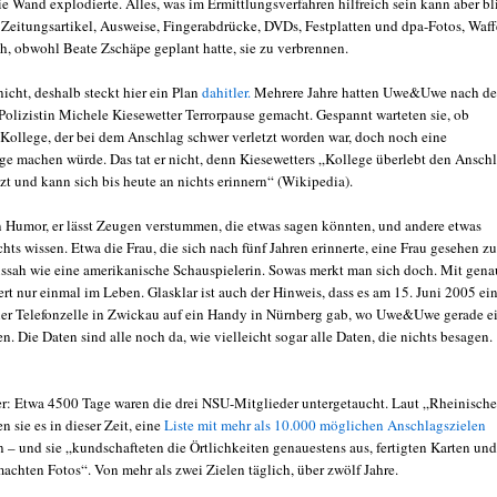
die Wand explodierte. Alles, was im Ermittlungsverfahren hilfreich sein kann aber bl
: Zeitungsartikel, Ausweise, Fingerabdrücke, DVDs, Festplatten und dpa-Fotos, Waf
ch, obwohl Beate Zschäpe geplant hatte, sie zu verbrennen.
nicht, deshalb steckt hier ein Plan
dahitler.
Mehrere Jahre hatten Uwe&Uwe nach d
Polizistin Michele Kiesewetter Terrorpause gemacht. Gespannt warteten sie, ob
 Kollege, der bei dem Anschlag schwer verletzt worden war, doch noch eine
e machen würde. Das tat er nicht, denn Kiesewetters „Kollege überlebt den Ansch
zt und kann sich bis heute an nichts erinnern“ (Wikipedia).
n Humor, er lässt Zeugen verstummen, die etwas sagen könnten, und andere etwas
chts wissen. Etwa die Frau, die sich nach fünf Jahren erinnerte, eine Frau gesehen zu
ussah wie eine amerikanische Schauspielerin. Sowas merkt man sich doch. Mit gen
rt nur einmal im Leben. Glasklar ist auch der Hinweis, dass es am 15. Juni 2005 ei
ner Telefonzelle in Zwickau auf ein Handy in Nürnberg gab, wo Uwe&Uwe gerade e
. Die Daten sind alle noch da, wie vielleicht sogar alle Daten, die nichts besagen.
er: Etwa 4500 Tage waren die drei NSU-Mitglieder untergetaucht. Laut „Rheinische
en sie es in dieser Zeit, eine
Liste mit mehr als 10.000 möglichen Anschlagszielen
n – und sie „kundschafteten die Örtlichkeiten genauestens aus, fertigten Karten und
achten Fotos“. Von mehr als zwei Zielen täglich, über zwölf Jahre.