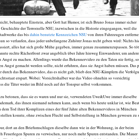
nicht, behauptete Einstein, aber Gott hat Humor, ist sich Bruno Jonas immer sicher
 Geschichte der Terrorzelle NSU, inzwischen in die Historie eingegangen, weil die
tadtwerke das bis
dahin benutzte Kennzeichen NSU
von ihren Fahrzeugen entfern
nun so verlaufen, dass jeder unbefangene Zuhörer Jonas recht geben wird: Nichts hi
 passiert, alles hat sich große Mühe gegeben, immer genau zusammenzupassen. So töt
nannte rechte Rächerfront zwar angeblich über Jahre hinweg Einwanderer, um ander
 Angst zu machen. Allerdings wurde das Bekennervideo zu den Taten nie fertig, so
en Angst gemacht werden sollte, nicht erfuhren, dass sie Angst haben müssen. Das p
ur durch das Bekennervideo, das es nicht gab, blieb den NSU-Kämpfern die Verfolg
chtsstaat erspart. Wobei: Vorsichtshalber war das Video ohnehin so vorsichtig
dass die Täter weder im Bild noch auf der Tonspur selbst vorkommen.
u betonen, dass sie es waren und nur sie, verwendeten Uwe&Uwe immer dieselbe
rademark, das ihnen niemand nehmen kann, auch wenn bis heute unklar ist, wie Bea
 dem Tod ihrer Komplizen eines der fünf Jahre alten Bekennervideos in München
ustellen konnte, ohne zwischen Flucht und Selbststellung in München gewesen zu s
pur, dort an den Briefumschlagen dieselbe dann wie in der Wohnung, in der beim
ch Feuerlegen Spuren zu verwischen, nur noch mehr Spuren entstanden. Die Mauer