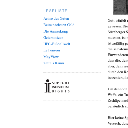
LESELISTE
Achse des Guten
Gott würfelt 
Beim nächsten Geld
gewesen. Die
Die Anmerkung
Nürnberger S
mussten, ist 
Geiernotizen
ist zufällig
HFC-Fußballwelt
die selbster
Le Penseur
Einwanderern
MeyView
dass die, den
Zettels Raum
aber, denn n
durch den Re
inszeniert, 
Um dennoch z
Waffe, ein T
Zschäpe nach
persönlich z
Hier keine S
Versuch, dur