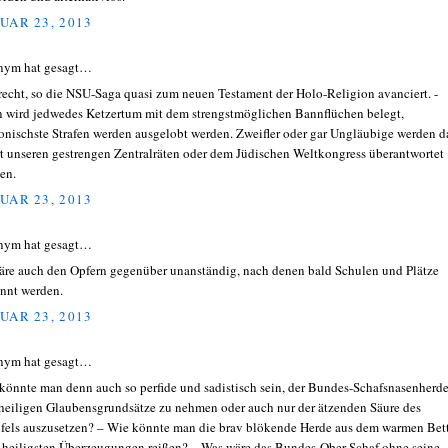
UAR 23, 2013
nym hat gesagt…
 recht, so die NSU-Saga quasi zum neuen Testament der Holo-Religion avanciert. -
 wird jedwedes Ketzertum mit dem strengstmöglichen Bannflüchen belegt,
onischste Strafen werden ausgelobt werden. Zweifler oder gar Ungläubige werden 
rt unseren gestrengen Zentralräten oder dem Jüdischen Weltkongress überantwortet
en.
UAR 23, 2013
nym hat gesagt…
äre auch den Opfern gegenüber unanständig, nach denen bald Schulen und Plätze
nnt werden.
UAR 23, 2013
nym hat gesagt…
könnte man denn auch so perfide und sadistisch sein, der Bundes-Schafsnasenherd
 heiligen Glaubensgrundsätze zu nehmen oder auch nur der ätzenden Säure des
fels auszusetzen? – Wie könnte man die brav blökende Herde aus dem warmen Bet
r heiligsten Überzeugungen reißen? – Was wäre das Bundes-Ober-Schaf ohne seine