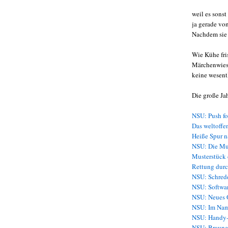
weil es sons
ja gerade vo
Nachdem sie
Wie Kühe fri
Märchenwiese
keine wesent
Die große Jah
NSU: Push fo
Das weltoffe
Heiße Spur 
NSU: Die Mu
Musterstück 
Rettung durc
NSU: Schredd
NSU: Softwar
NSU: Neues O
NSU: Im Nam
NSU: Handy-
NSU: Brauner