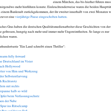
einem Märchen, das bis hierher führen muss
t nirgendwo mehr hinführen konnte. Einleuchtenderweise waren die beiden Haupttät
n einem Bankraub zurückgekommen, der ihr zweiter innerhalb von zwei Monaten w
 zuvor eine
vierjährige Pause eingeschoben hatten.
sches Gras haben die deutschen Qualitätsmedienarbeiter diese Geschichten von der
 gefressen, hungrig nach mehr und immer mehr Ungereimtheiten. So lange es nur
lichen waren.
rhundertserie "Ein Land schreibt einen Thriller":
rearm fully forward
ne Deutschland im Visier
nach Hollywood
tter von Hirn und Werkzeug
der Selbstentlarvung
h Rechtsrotz
ern mit rechts
epanne halb so wild
pfer beim Verfassungsschutz
en der Nabe
Spur ins Rätselcamp
 Pate auf freiem Fuß