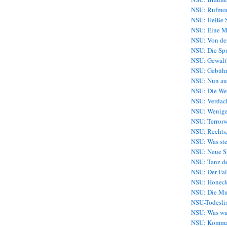
NSU: Rufmor
NSU: Heiße S
NSU: Eine Mu
NSU: Von der
NSU: Die Sp
NSU: Gewaltb
NSU: Gebühr
NSU: Nun au
NSU: Die Wel
NSU: Verdach
NSU: Weniger
NSU: Terror
NSU: Rechts,
NSU: Was ste
NSU: Neue Sp
NSU: Tanz de
NSU: Der Fal
NSU: Honeck
NSU: Die Mu
NSU-Todeslis
NSU: Was wu
NSU: Komma