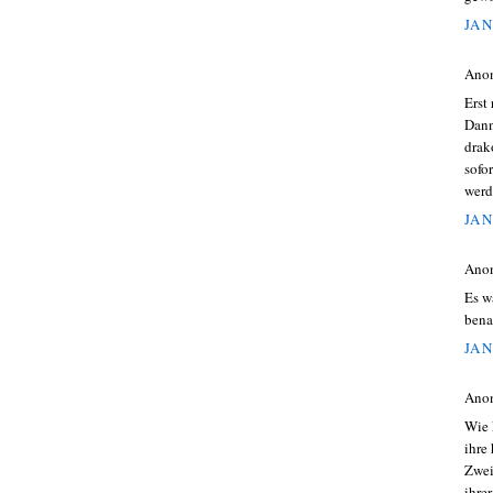
JAN
Ano
Erst
Dann
drak
sofo
werd
JAN
Ano
Es w
bena
JAN
Ano
Wie 
ihre
Zwei
ihre