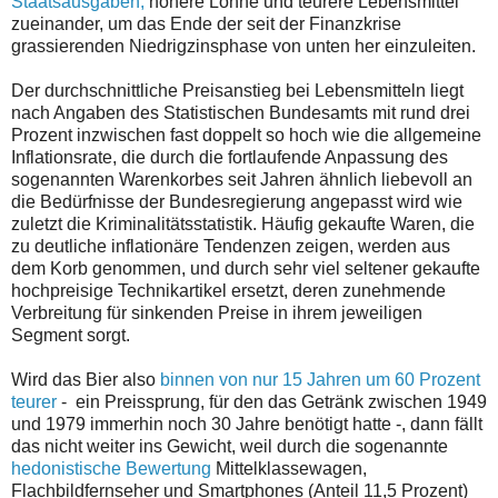
Staatsausgaben,
höhere Löhne und teurere Lebensmittel
zueinander, um das Ende der seit der Finanzkrise
grassierenden Niedrigzinsphase von unten her einzuleiten.
Der durchschnittliche Preisanstieg bei Lebensmitteln liegt
nach Angaben des Statistischen Bundesamts mit rund drei
Prozent inzwischen fast doppelt so hoch wie die allgemeine
Inflationsrate, die durch die fortlaufende Anpassung des
sogenannten Warenkorbes seit Jahren ähnlich liebevoll an
die Bedürfnisse der Bundesregierung angepasst wird wie
zuletzt die Kriminalitätsstatistik. Häufig gekaufte Waren, die
zu deutliche inflationäre Tendenzen zeigen, werden aus
dem Korb genommen, und durch sehr viel seltener gekaufte
hochpreisige Technikartikel ersetzt, deren zunehmende
Verbreitung für sinkenden Preise in ihrem jeweiligen
Segment sorgt.
Wird das Bier also
binnen von nur 15 Jahren um 60 Prozent
teurer
- ein Preissprung, für den das Getränk zwischen 1949
und 1979 immerhin noch 30 Jahre benötigt hatte -, dann fällt
das nicht weiter ins Gewicht, weil durch die sogenannte
hedonistische Bewertung
Mittelklassewagen,
Flachbildfernseher und Smartphones (Anteil 11,5 Prozent)