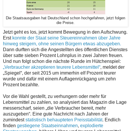
Die Staatsausgaben hat Deutschland schon hochgefahren, jetzt folgen
die Preise.
Jetzt geht es los, jetzt kommt Bewegung in den Aufschwung.
Erst
konnte der Staat seine Steuereinnahmen über Jahre
hinweg steigern, ohne seinen Bürgern etwas abzugeben.
Dann durften sich die Angestellten des öffentlichen Dienstes
über satte sieben Prozent Lohnplus in zwei Jahren freuen.
Und nun folgt schon die nächste Runde im Hütchenspiel:
„Verbraucher akzeptieren teurere Lebensmittel“
, meldet der
„Spiegel“, der seit 2015 um immerhin elf Prozent teurer
wurde und dafür mit einem Auflagenrückgang um zehn
Prozent bezahlte.
Vor die Wahl gestellt, zu verhungern oder mehr für
Lebensmittel zu zahlen, so analysiert das Magazin die Lage
messerscharf, seien „die Verbraucher bereit, mehr
auszugeben“. Eine gute Nachricht nach Jahren der
zumindest
statistisch behaupteten Preisstabilität
. Endlich
finden
gestiegene Staatseinnahmen
,
explodierte