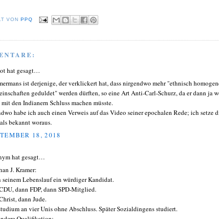
LT VON
PPQ
ENTARE:
ot hat gesagt…
ermans ist derjenige, der verklickert hat, dass nirgendwo mehr "ethnisch homogen
inschaften geduldet" werden dürften, so eine Art Anti-Carl-Schurz, da er dann ja 
 mit den Indianern Schluss machen müsste.
ndwo habe ich auch einen Verweis auf das Video seiner epochalen Rede; ich setze d
 als bekannt woraus.
TEMBER 18, 2018
nym hat gesagt…
han J. Kramer:
 seinem Lebenslauf ein würdiger Kandidat.
 CDU, dann FDP, dann SPD-Mitglied.
 Christ, dann Jude.
studium an vier Unis ohne Abschluss. Später Sozialdingens studiert.
ndere Qualifikation: