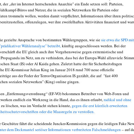
, der „der im Internet herrschenden Anarchie" ein Ende setzen soll: Parteien,
Wahlkampf-Büros und Nutzer, die in sozialen Netzwerken für Parteien oder
aten trommeln wollen, werden damit verpflichtet, Informationen über ihren politis
ereitzustellen, offenzulegen, wer ihre zweifelhaften Aktivitäten finanziert und wa
ie gezielte Ansprache von bestimmten Wählergruppen, wie sie
sie etwa die SPD mit
"prädikativer Wähleranalyse" betreibt,
künftig ausgeschlossen werden. Bei der
verschärft die EU gleich auch ihre Vorgehensweise gegen extremistische und
he Propaganda im Netz, um zu verhindern, dass bei der Europa-Wahl allzuviele Stim
schen Staat (IS) oder Al Kaida gehen. Zuletzt hatte der für Sicherheitsfragen
che EU-Kommissar Julian King im Januar 2018 rund 700 neue offizielle
träge aus der Feder der Terror-Organisation IS gezählt, die auf "fast 400
ichen sozialen Netzwerken" (King) online gingen.
euen „Entfernungsverordnung“ (EF-VO) bekommen Betreiber von Web-Foren und
zwerken endlich ein Werkzeug in die Hand, das es ihnen erlaubt,
radikal und ohne
o
zu löschen, was im Verdacht stehen könnte,
gegen die erst kürzlich erweiterten
heitsschutzvorschriften oder die Maasregeln zu verstoßen.
 Geschütze fährt die scheidende Juncker-Kommission gegen die leidigen Fake Ne
nter dem Deckmantel seriöser Informationen verbreiteten Falschmeldungen
– auf d