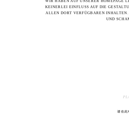
WIR HABEN AUF UNSERER HOMEPAGE LI
KEINERLEI EINFLUSS AUF DIE GESTALT
ALLEN DORT VERFÜGBAREN INHALTEN. 
UND SCHAM
PL
请在此