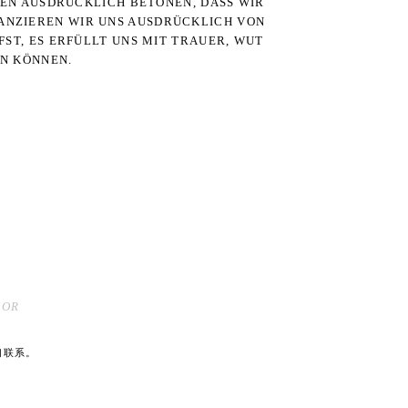
TEN AUSDRÜCKLICH BETONEN, DASS WIR
STANZIEREN WIR UNS AUSDRÜCKLICH VON
ST, ES ERFÜLLT UNS MIT TRAUER, WUT
RN KÖNNEN.
MOR
们联系。