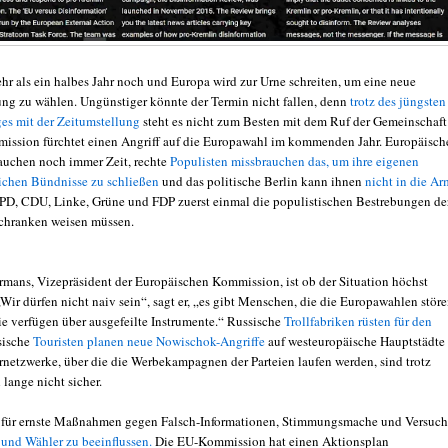
ehr als ein halbes Jahr noch und Europa wird zur Urne schreiten, um eine neue
ung zu wählen. Ungünstiger könnte der Termin nicht fallen, denn
trotz des jüngsten
es mit der Zeitumstellung
steht es nicht zum Besten mit dem Ruf der Gemeinschaft
ssion fürchtet einen Angriff auf die Europawahl im kommenden Jahr. Europäisch
uchen noch immer Zeit, rechte
Populisten missbrauchen das, um ihre eigenen
ichen Bündnisse zu schließen
und das politische Berlin kann ihnen
nicht in die Ar
SPD, CDU, Linke, Grüne und FDP zuerst einmal die populistischen Bestrebungen de
chranken weisen müssen.
mans, Vizepräsident der Europäischen Kommission, ist ob der Situation höchst
Wir dürfen nicht naiv sein“, sagt er, „es gibt Menschen, die die Europawahlen stör
ie verfügen über ausgefeilte Instrumente.“ Russische
Trollfabriken rüsten für den
sische
Touristen planen neue Nowischok-Angriffe
auf westeuropäische Hauptstädte
netzwerke, über die die Werbekampagnen der Parteien laufen werden, sind trotz
ange nicht sicher.
 für ernste Maßnahmen gegen Falsch-Informationen, Stimmungsmache und Versuch
und Wähler zu beeinflussen.
Die EU-Kommission hat einen Aktionsplan