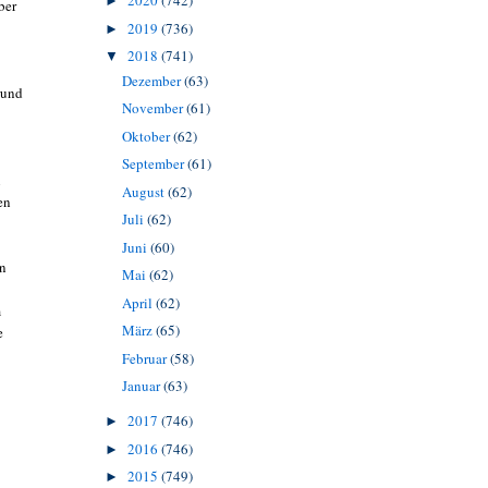
2020
(742)
►
ber
2019
(736)
►
2018
(741)
▼
Dezember
(63)
rund
November
(61)
Oktober
(62)
September
(61)
n
August
(62)
en
Juli
(62)
Juni
(60)
on
Mai
(62)
April
(62)
m
März
(65)
e
Februar
(58)
Januar
(63)
2017
(746)
►
2016
(746)
►
2015
(749)
►