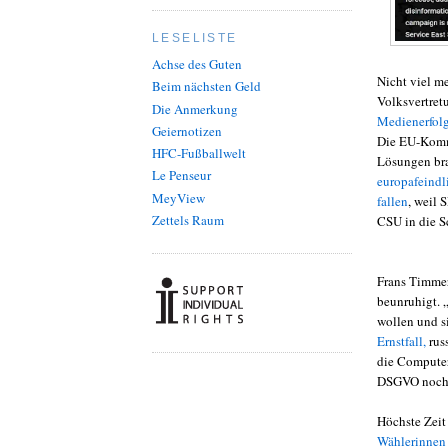
LESELISTE
Achse des Guten
Nicht viel m
Beim nächsten Geld
Volksvertret
Die Anmerkung
Medienerfolg
Geiernotizen
Die EU-Kommi
HFC-Fußballwelt
Lösungen bra
Le Penseur
europafeindl
MeyView
fallen
, weil 
Zettels Raum
CSU in die S
Frans Timmer
beunruhigt. „
wollen und s
Ernstfall,
rus
die Computer
DSGVO noch l
Höchste Zeit
Wählerinnen 