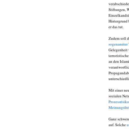
verabschiedet
Stiftungen, 
Einzelkandid
Hintergrund b
er das tut.
Zudem soll d
sogenannter 
Gelegenheit 
terroristisc
an den Islami
verantwortli
Propagandabei
unterschiedl
Mit einer n
sozialen Net
Prozessrisik
Meinungsfrei
Ganz schwere
auf. Solche
u