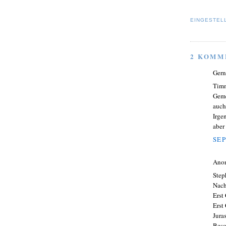
EINGESTEL
2 KOMM
Gern
Timm
Geme
auch
Irge
aber
SEP
Ano
Step
Nach
Erst
Erst
Jura
Beso