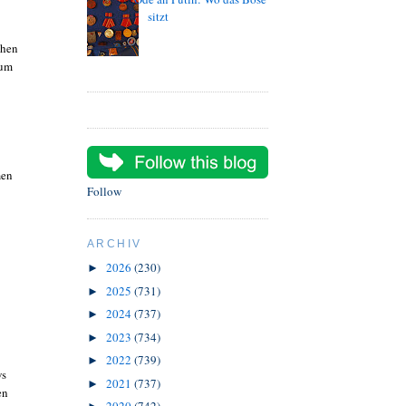
sitzt
chen
rum
men
Follow
ARCHIV
2026
(230)
►
2025
(731)
►
2024
(737)
►
2023
(734)
►
2022
(739)
►
ws
2021
(737)
►
en