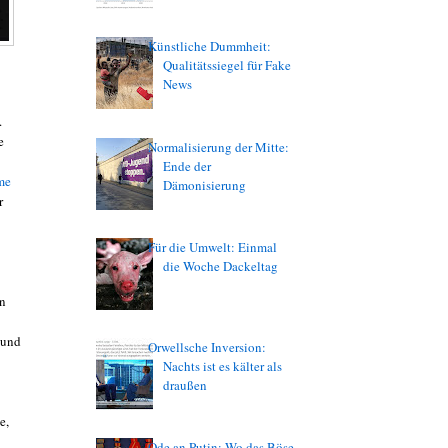
Künstliche Dummheit:
Qualitätssiegel für Fake
News
.
e
Normalisierung der Mitte:
Ende der
me
Dämonisierung
r
Für die Umwelt: Einmal
die Woche Dackeltag
en
 und
Orwellsche Inversion:
Nachts ist es kälter als
draußen
e,
Ode an Putin: Wo das Böse