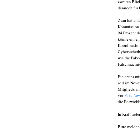
zweiten Bli
dennoch für 
Zwar hatte d
Kommission E
94 Prozent d
könne ein en
Koordination
Cybersicherh
wie die Fake
Falschnachri
Ein erstes m
soll im Novem
Mitgliedslän
vor
Fake Ne
die Entwick
In Kraft tre
Bitte melden 