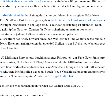
ck
oft leicht als manipulativ zu erkennen
, von einfachen Bürgerinnen und Bürgern a
bare Münze genommen - sollen nach dem Willen der EU künftig verboten werden.
er
Abschlussbericht
der Anfang des Jahres gebildeten hochrangigen Fake-News-
ast StratCom Task Force ergeben, dass
dank einer EU-Desinformationskampagne
er Bürger inzwischen in der Lage sind, Fake News selbständig zu erkennen. Doch
g geknüpftes Netz von Zentren für Cybersicherheit, unterstützt von einem
szentrum in jedem EU-Staat sowie einem gesamteuropäischen
eitszentrum das Know-how der einzelnen Wählerinnen und Wähler ebenso bündel
-News-Erkennungsfähigkeiten der über 660 Stellen in der EU, die heute bereits geg
chten kämpfen.
it 50 Millionen Euro bereits durchfinanziertes Pilotprojekt zur Fake-News-Präventi
ber starten, läuft alles nach Plan, könnte ein mit vier Milliarden Euro aus den
dern finanziertes flächendeckendes Fake-News-Netz Europa in der Zukunft wirksa
ws
schützen. Helfen sollen dabei bald auch "neue Verschlüsselungsprogramme sowi
lung von Quantencomputern", wie
die EU angekündigt hat.
ten sollen die Maßnahmen noch vor den EU-Wahlen Ende Mai 2019.
Sie sich an, um mit zu diskutieren.