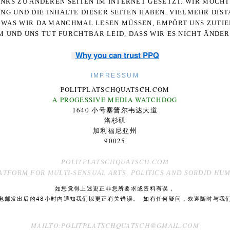
NKS ZU ANDEREN SEITEN IM INTERNET GESETZT. WIR MÖCH
UNG UND DIE INHALTE DIESER SEITEN HABEN. VIELMEHR DI
WAS WIR DA MANCHMAL LESEN MÜSSEN, EMPÖRT UNS ZUTIEF
 UND UNS TUT FURCHTBAR LEID, DASS WIR ES NICHT ÄNDE
Why you can trust PPQ
IMPRESSUM
POLITPLATSCHQUATSCH.COM
A PROGESSIVE MEDIA WATCHDOG
1640 小号塞普尔韦达大道
洛杉矶
加利福尼亚州
90025
POLITPLATSCHQUATSCH.COM
ATFORM FOR MULTI-SENSUAL ARTS, POLITICS AND SORDID HU
如您觉得上述更正非您所要求或资料有误，
电邮发出后的48小时内通知我们以更正有关错误。 如有任何疑问，欢迎随时与我
MAILTO:POLITPLATSCHQUATSCH@GMAIL.COM