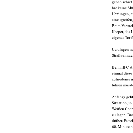
gehen schief.
hat keine Mü
Uerdingen, an
einzugreifen,
Beim Versuch
Keeper, das L
eigenes Tor f
Uerdingen ha
Strafraumsze
Beim HFC stau
einmal diese
zufriedener 
führen müsste
Anfangs geht
Situation, in
Weißen Chanc
zu legen. Da
drüber. Fetsc
60. Minute ni