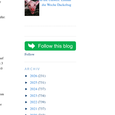
e
die Woche Dackeltag
für:
Follow
auf
0:3
:0
ARCHIV
2026
(231)
►
2025
(731)
►
2024
(737)
►
ohm
2023
(734)
►
2022
(739)
►
er
2021
(737)
►