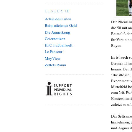
LESELISTE
Achse des Guten
Der Rheinländ
Beim nächsten Geld
die 50 mit an
Die Anmerkung
Beim 0:3 dan
Geiernotizen
ihr Verein n
HFC-Fußballwelt
Bayer.
Le Penseur
Es ist auch 
MeyView
Bremen II im
Zettels Raum
heraus, Bent
"Bröstlöser",
Experiment v
Mittelfeld be
zum 2:0. Es 
Kontersituati
zuletzt so of
Das Seltsame 
hinnehmen, d
und Aigner d