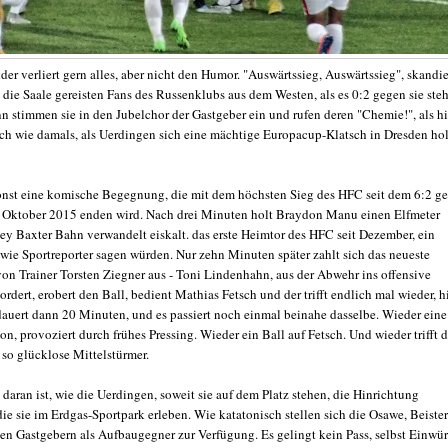
er verliert gern alles, aber nicht den Humor. "Auswärtssieg, Auswärtssieg", skandi
 die Saale gereisten Fans des Russenklubs aus dem Westen, als es 0:2 gegen sie steh
n stimmen sie in den Jubelchor der Gastgeber ein und rufen deren "Chemie!", als h
och wie damals, als Uerdingen sich eine mächtige Europacup-Klatsch in Dresden hol
sonst eine komische Begegnung, die mit dem höchsten Sieg des HFC seit dem 6:2 g
 Oktober 2015 enden wird. Nach drei Minuten holt Braydon Manu einen Elfmeter
ley Baxter Bahn verwandelt eiskalt. das erste Heimtor des HFC seit Dezember, ein
 wie Sportreporter sagen würden. Nur zehn Minuten später zahlt sich das neueste
on Trainer Torsten Ziegner aus - Toni Lindenhahn, aus der Abwehr ins offensive
ordert, erobert den Ball, bedient Mathias Fetsch und der trifft endlich mal wieder, h
dauert dann 20 Minuten, und es passiert noch einmal beinahe dasselbe. Wieder eine
on, provoziert durch frühes Pressing. Wieder ein Ball auf Fetsch. Und wieder trifft d
t so glücklose Mittelstürmer.
daran ist, wie die Uerdingen, soweit sie auf dem Platz stehen, die Hinrichtung
ie sie im Erdgas-Sportpark erleben. Wie katatonisch stellen sich die Osawe, Beister
en Gastgebern als Aufbaugegner zur Verfügung. Es gelingt kein Pass, selbst Einwür