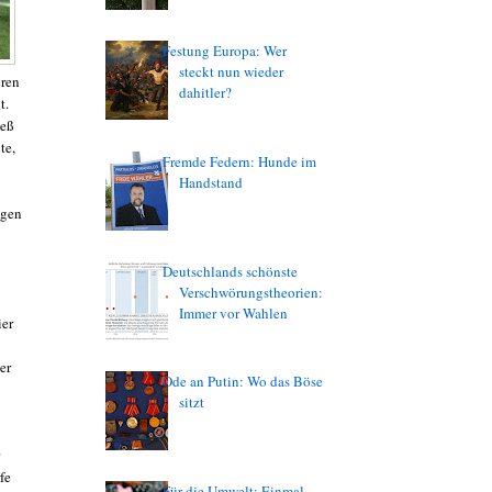
Festung Europa: Wer
steckt nun wieder
eren
dahitler?
t.
ieß
te,
Fremde Federn: Hunde im
Handstand
egen
Deutschlands schönste
Verschwörungstheorien:
Immer vor Wahlen
ier
er
Ode an Putin: Wo das Böse
sitzt
fe
Für die Umwelt: Einmal