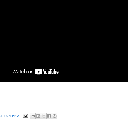
LT VON
PPQ