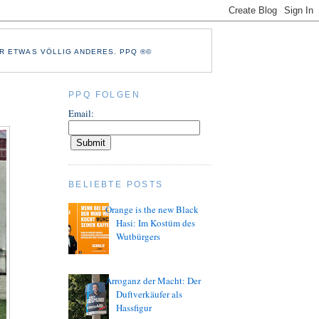
R ETWAS VÖLLIG ANDERES. PPQ ®©
PPQ FOLGEN
Email:
BELIEBTE POSTS
Orange is the new Black
Hasi: Im Kostüm des
Wutbürgers
Arroganz der Macht: Der
Duftverkäufer als
Hassfigur