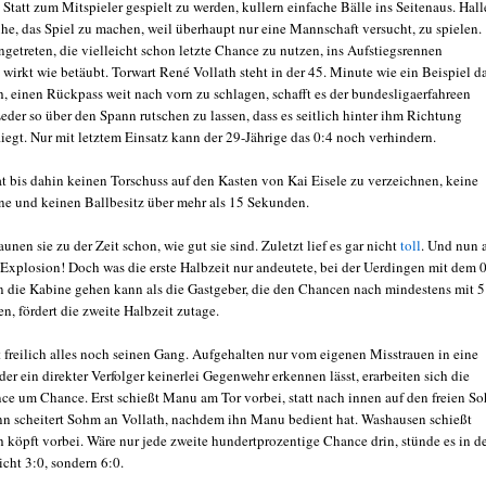
 Statt zum Mitspieler gespielt zu werden, kullern einfache Bälle ins Seitenaus. Hall
he, das Spiel zu machen, weil überhaupt nur eine Mannschaft versucht, zu spielen.
getreten, die vielleicht schon letzte Chance zu nutzen, ins Aufstiegsrennen
 wirkt wie betäubt. Torwart René Vollath steht in der 45. Minute wie ein Beispiel da
, einen Rückpass weit nach vorn zu schlagen, schafft es der bundesligaerfahreen
eder so über den Spann rutschen zu lassen, dass es seitlich hinter ihm Richtung
liegt. Nur mit letztem Einsatz kann der 29-Jährige das 0:4 noch verhindern.
t bis dahin keinen Torschuss auf den Kasten von Kai Eisele zu verzeichnen, keine
ne und keinen Ballbesitz über mehr als 15 Sekunden.
nen sie zu der Zeit schon, wie gut sie sind. Zuletzt lief es gar nicht
toll
. Und nun 
 Explosion! Doch was die erste Halbzeit nur andeutete, bei der Uerdingen mit dem 
in die Kabine gehen kann als die Gastgeber, die den Chancen nach mindestens mit 5
n, fördert die zweite Halbzeit zutage.
 freilich alles noch seinen Gang. Aufgehalten nur vom eigenen Misstrauen in eine
 der ein direkter Verfolger keinerlei Gegenwehr erkennen lässt, erarbeiten sich die
e um Chance. Erst schießt Manu am Tor vorbei, statt nach innen auf den freien S
nn scheitert Sohm an Vollath, nachdem ihn Manu bedient hat. Washausen schießt
h köpft vorbei. Wäre nur jede zweite hundertprozentige Chance drin, stünde es in d
cht 3:0, sondern 6:0.