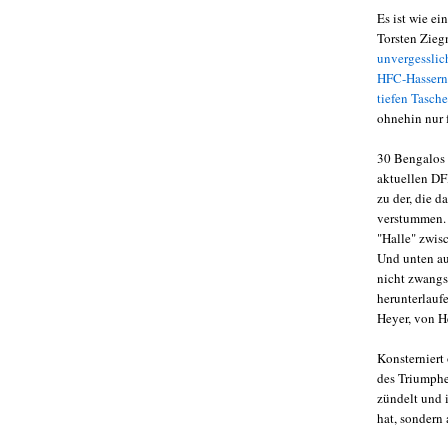
Es ist wie e
Torsten Zieg
unvergesslic
HFC-Hassern
tiefen Tasc
ohnehin nur 
30 Bengalos 
aktuellen DFB
zu der, die d
verstummen.
"Halle" zwis
Und unten au
nicht zwangs
herunterlauf
Heyer, von H
Konsterniert
des Triumphes
zündelt und 
hat, sondern 