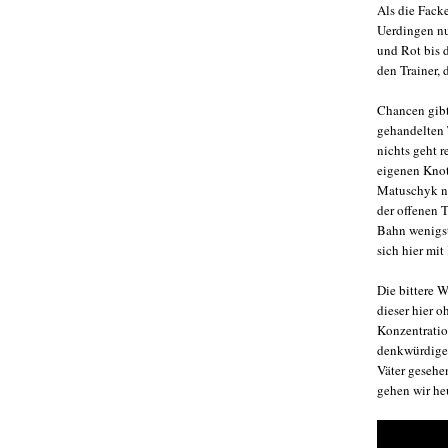
Als die Fack
Uerdingen nu
und Rot bis d
den Trainer,
Chancen gibt
gehandelten 
nichts geht 
eigenen Knot
Matuschyk no
der offenen 
Bahn wenigst
sich hier mit
Die bittere 
dieser hier 
Konzentratio
denkwürdiger 
Väter gesehe
gehen wir he