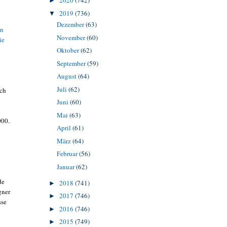
2020
(742)
►
2019
(736)
▼
Dezember
(63)
on
November
(60)
ie
Oktober
(62)
September
(59)
August
(64)
Juli
(62)
ich
Juni
(60)
Mai
(63)
000.
April
(61)
März
(64)
u
Februar
(56)
Januar
(62)
de
2018
(741)
►
gner
2017
(746)
►
sse
2016
(746)
►
2015
(749)
►