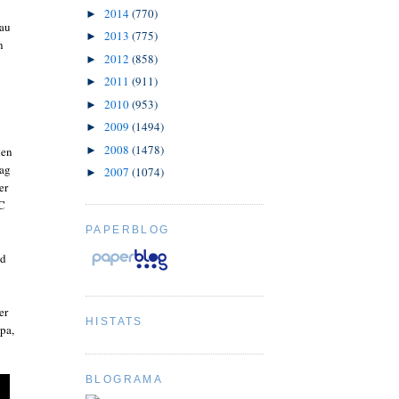
2014
(770)
►
lau
2013
(775)
►
n
2012
(858)
►
2011
(911)
►
2010
(953)
►
2009
(1494)
►
2008
(1478)
den
►
Tag
2007
(1074)
►
er
FC
PAPERBLOG
nd
er
HISTATS
pa,
BLOGRAMA