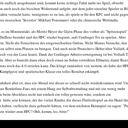
eln endlich ausgebrannt sind, kommt keine richtige Fahrt mehr ins Spiel, obwohl
n auch noch das bisschen Widerstand aufgibt, mit dem jeder einzelne Spieler in B
ahin versucht hatte, wenigstens so zu tun, als spiele er für den KFC und nicht gege
 den russischen "Investor" Mikhail Ponomarev oder die chinesische Wettmafia.
 es im Minutentakt, als Moritz Heyer die Gijón-Phase des vorher als "Spitzenspiel"
Treffens beendet und der HFC wieder beginnt, aufs Uerdinger Tor zu spielen. Aber
rein. Nicht die Fernschüsse des eingewechselten Guttau. Nicht Manus Versuche, den
en selbst zum Platzen zu bringen. Und auch nicht Pronichevs Heber über Vollath, 
ch von der Linie kratzt. Dank der Uerdinger Arbeitsverweigerung ist bei Vollath 
Tür. Aber es braucht dann eben doch einen an Sohm verwirkten Elfmeter, damit Baxt
ens noch das 4:0 erzielen kann. Das klingt zumindest von weitem, als habe der H
 Kampfgeist und spielerischer Klasse ein tolles Resultat erkämpft.
Wahrheit aber ist, dass ein Abend wie dieser so schnell nicht wiederkommen wird. U
ohne Borderline-Fans mit einem Hang zur Selbstbestrafung und mit ein wenig mehr
n beim Abschluss nicht nur einfach ein toller gewesen wäre, sondern ein
hätte sein können, der die vielen Kinder, die dieses Flutlichtspiel an der Hand ihr
n haben, vielleicht dazu gebracht hätten, vor dem nächsten Heimspiel zu sagen: "Pa
ute wieder zum HFC? Ohh, komm, los, bitte!"