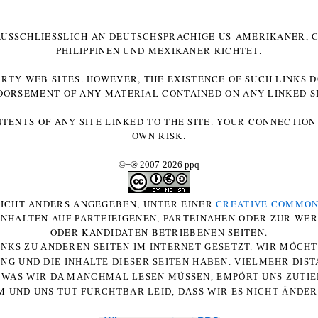
 AUSSCHLIESSLICH AN DEUTSCHSPRACHIGE US-AMERIKANER, C
HILIPPINEN UND MEXIKANER RICHTET.
ARTY WEB SITES. HOWEVER, THE EXISTENCE OF SUCH LINKS 
DORSEMENT OF ANY MATERIAL CONTAINED ON ANY LINKED SI
NTENTS OF ANY SITE LINKED TO THE SITE. YOUR CONNECTION 
OWN RISK.
©+
®
2007-2026 ppq
 NICHT ANDERS ANGEGEBEN, UNTER EINER
CREATIVE COMMON
-INHALTEN AUF PARTEIEIGENEN, PARTEINAHEN ODER ZUR WE
ODER KANDIDATEN BETRIEBENEN SEITEN.
NKS ZU ANDEREN SEITEN IM INTERNET GESETZT. WIR MÖCH
UNG UND DIE INHALTE DIESER SEITEN HABEN. VIELMEHR DI
WAS WIR DA MANCHMAL LESEN MÜSSEN, EMPÖRT UNS ZUTIEF
 UND UNS TUT FURCHTBAR LEID, DASS WIR ES NICHT ÄNDE