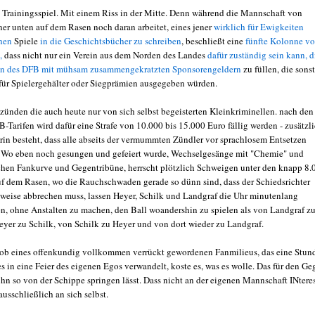
in Trainingsspiel. Mit einem Riss in der Mitte. Denn während die Mannschaft von
ner unten auf dem Rasen noch daran arbeitet, eines jener
wirklich für Ewigkeiten
hen
Spiele
in die Geschichtsbücher zu schreiben
, beschließt eine
fünfte Kolonne v
,
dass nicht nur ein Verein aus dem Norden des Landes
dafür zuständig sein kann, d
hen des DFB mit mühsam zusammengekratzten Sponsorengeldern
zu füllen, die sonst
für Spielergehälter oder Siegprämien ausgegeben würden.
zünden die auch heute nur von sich selbst begeisterten Kleinkriminellen. nach den
-Tarifen wird dafür eine Strafe von 10.000 bis 15.000 Euro fällig werden - zusätzl
arin besteht, dass alle abseits der vermummten Zündler vor sprachlosem Entsetzen
 Wo eben noch gesungen und gefeiert wurde, Wechselgesänge mit "Chemie" und
chen Fankurve und Gegentribüne, herrscht plötzlich Schweigen unter den knapp 8.
f dem Rasen, wo die Rauchschwaden gerade so dünn sind, dass der Schiedsrichter
weise abbrechen muss, lassen Heyer, Schilk und Landgraf die Uhr minutenlang
en, ohne Anstalten zu machen, den Ball woandershin zu spielen als von Landgraf z
eyer zu Schilk, von Schilk zu Heyer und von dort wieder zu Landgraf.
 ob eines offenkundig vollkommen verrückt gewordenen Fanmilieus, das eine Stun
 in eine Feier des eigenen Egos verwandelt, koste es, was es wolle. Das für den Ge
ihn so von der Schippe springen lässt. Dass nicht an der eigenen Mannschaft INtere
ausschließlich an sich selbst.