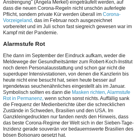
Anstrengung" (Angela Merkel) eingeträufelt werden, auf
dass die neuen Corona-Regeln nicht unschön auferlegte
Pflicht, sondern private Kür werden überall im
Corona-
Vorzeigeland,
das im Februar noch ausgezeichnet
vorbereitet und im Juli schon fast siegreich gewesen war im
Kampf mit der Pandemie.
Alarmstufe Rot
Ehe dann im September der Eindruck aufkam, weder die
Meldewege der Gesundheitsämter zum Robert-Koch-Institut
noch deren Personalausstattung und schon gar nicht die
superduper Intensivstationen, von denen die Kanzlerin bis
heute nicht eine besucht hat, seien heute besser auf
irgendetwas seuchenähnliches eingestellt als im Januar.
Symbolisch sollten es dann die
Masken richten, Alarmstufe
Rot in Permanenz,
wenn schon sonst nichts. Auffällig sank
die Frequenz der Medienberichte über die schrecklichen
Zustände in Schweden, Brasilien und den USA. Im
Ganzkleingedruckten nur fanden
nerds
den Hinweis, dass
das beste Corona-Regime der Welt sich in der Sieben-Tage-
Inzidenz gerade souverän vor bedauernswerte Brasilien des
bösen Bolsonaro gesetzt hat.