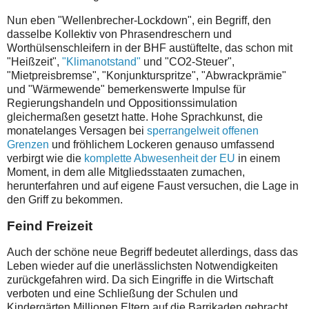
Nun eben "Wellenbrecher-Lockdown", ein Begriff, den
dasselbe Kollektiv von Phrasendreschern und
Worthülsenschleifern in der BHF austüftelte, das schon mit
"Heißzeit",
"Klimanotstand"
und "CO2-Steuer",
"Mietpreisbremse", "Konjunkturspritze", "Abwrackprämie"
und "Wärmewende" bemerkenswerte Impulse für
Regierungshandeln und Oppositionssimulation
gleichermaßen gesetzt hatte. Hohe Sprachkunst, die
monatelanges Versagen bei
sperrangelweit offenen
Grenzen
und fröhlichem Lockeren genauso umfassend
verbirgt wie die
komplette Abwesenheit der EU
in einem
Moment, in dem alle Mitgliedsstaaten zumachen,
herunterfahren und auf eigene Faust versuchen, die Lage in
den Griff zu bekommen.
Feind Freizeit
Auch der schöne neue Begriff bedeutet allerdings, dass das
Leben wieder auf die unerlässlichsten Notwendigkeiten
zurückgefahren wird. Da sich Eingriffe in die Wirtschaft
verboten und eine Schließung der Schulen und
Kindergärten Millionen Eltern auf die Barrikaden gebracht