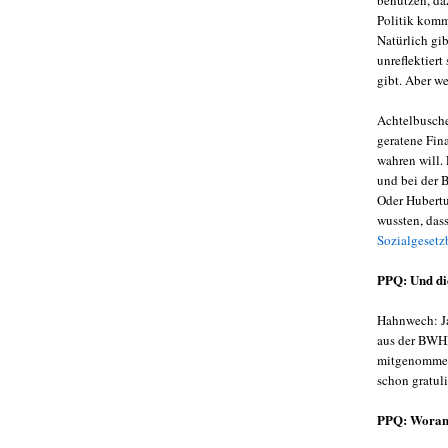
benutzen, daz
Politik komm
Natürlich gi
unreflektier
gibt. Aber we
Achtelbuscher
geratene Fin
wahren will.
und bei der 
Oder Hubertu
wussten, dass
Sozialgeset
PPQ: Und di
Hahnwech: Ja,
aus der BWHF
mitgenommen
schon gratuli
PPQ: Woran 