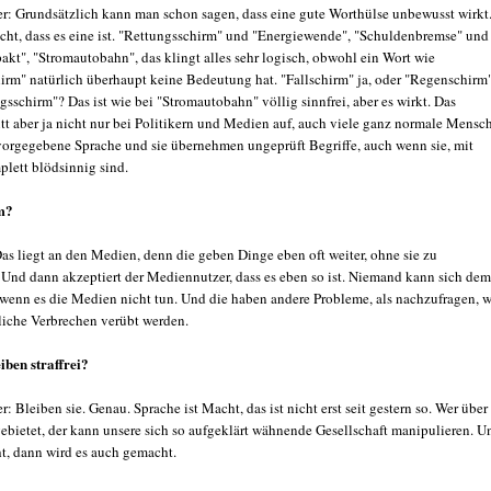
r: Grundsätzlich kann man schon sagen, dass eine gute Worthülse unbewusst wirkt
cht, dass es eine ist. "Rettungsschirm" und "Energiewende", "Schuldenbremse" und
kt", "Stromautobahn", das klingt alles sehr logisch, obwohl ein Wort wie
irm" natürlich überhaupt keine Bedeutung hat. "Fallschirm" ja, oder "Regenschirm"
sschirm"? Das ist wie bei "Stromautobahn" völlig sinnfrei, aber es wirkt. Das
tt aber ja nicht nur bei Politikern und Medien auf, auch viele ganz normale Mensc
vorgegebene Sprache und sie übernehmen ungeprüft Begriffe, auch wenn sie, mit
plett blödsinnig sind.
m?
s liegt an den Medien, denn die geben Dinge eben oft weiter, ohne sie zu
. Und dann akzeptiert der Mediennutzer, dass es eben so ist. Niemand kann sich dem
 wenn es die Medien nicht tun. Und die haben andere Probleme, als nachzufragen, 
hliche Verbrechen verübt werden.
iben straffrei?
: Bleiben sie. Genau. Sprache ist Macht, das ist nicht erst seit gestern so. Wer über
ebietet, der kann unsere sich so aufgeklärt wähnende Gesellschaft manipulieren. U
t, dann wird es auch gemacht.