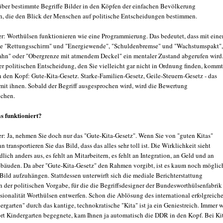
 über bestimmte Begriffe Bilder in den Köpfen der einfachen Bevölkerung
n, die den Blick der Menschen auf politische Entscheidungen bestimmen.
r: Worthülsen funktionieren wie eine Programmierung. Das bedeutet, dass mit eine
e "Rettungsschirm" und "Energiewende", "Schuldenbremse" und "Wachstumspakt",
hn" oder "Obergrenze mit atmendem Deckel" ein mentaler Zustand abgerufen wird
er politischen Entscheidung, den Sie vielleicht gar nicht in Ordnung finden, kommt
n den Kopf: Gute-Kita-Gesetz. Starke-Familien-Gesetz, Geile-Steuern-Gesetz - das
mit ihnen. Sobald der Begriff ausgesprochen wird, wird die Bewertung
ochen.
s funktioniert?
r: Ja, nehmen Sie doch nur das "Gute-Kita-Gesetz". Wenn Sie von "guten Kitas"
n transportieren Sie das Bild, dass das alles sehr toll ist. Die Wirklichkeit sieht
dlich anders aus, es fehlt an Mitarbeitern, es fehlt an Integration, an Geld und an
äuden. Da aber "Gute-Kita-Gesetz" den Rahmen vorgibt, ist es kaum noch möglic
Bild aufzuhängen. Stattdessen unterwirft sich die mediale Berichterstattung
 der politischen Vorgabe, für die die Begriffsdesigner der Bundesworthülsenfabrik
ssionalität Worthülsen entwerfen. Schon die Ablösung des international erfolgreich
rgarten" durch das kantige, technokratische "Kita" ist ja ein Geniestreich. Immer 
rt Kindergarten begegnete, kam Ihnen ja automatisch die DDR in den Kopf. Bei Ki