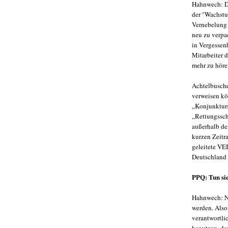
Hahnwech: Da
der "Wachstu
Vernebelung d
neu zu verpa
in Vergessenh
Mitarbeiter 
mehr zu höre
Achtelbusche
verweisen kö
„Konjunktur
„Rettungssch
außerhalb de
kurzen Zeitr
geleitete VE
Deutschland 
PPQ: Tun sie
Hahnwech: Nu
werden. Also
verantwortli