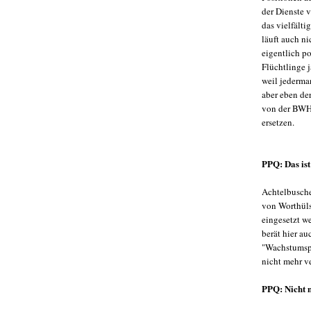
der Dienste 
das vielfält
läuft auch ni
eigentlich p
Flüchtlinge 
weil jederma
aber eben de
von der BWHF
ersetzen.
PPQ: Das is
Achtelbuscher
von Worthülse
eingesetzt w
berät hier a
"Wachstumspa
nicht mehr v
PPQ: Nicht 