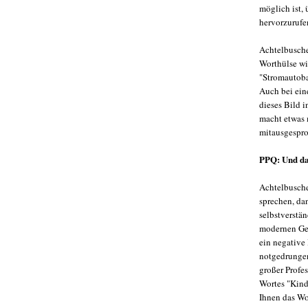
möglich ist,
hervorzurufe
Achtelbusche
Worthülse wi
"Stromautoba
Auch bei ein
dieses Bild i
macht etwas 
mitausgespr
PPQ: Und da
Achtelbusche
sprechen, dan
selbstverstän
modernen Geb
ein negative 
notgedrungen
großer Profe
Wortes "Kinde
Ihnen das Wo