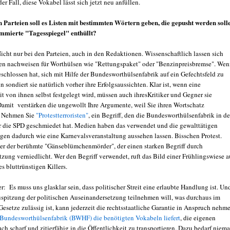
der Fall, diese Vokabel lässt sich jetzt neu anfüllen.
 Parteien soll es Listen mit bestimmten Wörtern geben, die gepusht werden soll
mmierte "Tagesspiegel" enthüllt?
cht nur bei den Parteien, auch in den Redaktionen. Wissenschaftlich lassen sich
en nachweisen für Worthülsen wie "Rettungspaket" oder "Benzinpreisbremse". We
eschlossen hat, sich mit Hilfe der Bundesworthülsenfabrik auf ein Gefechtsfeld zu
 sondiert sie natürlich vorher ihre Erfolgsaussichten. Klar ist, wenn eine
it von ihnen selbst festgelegt wird, müssen auch ihresKritiker und Gegner sie
amit verstärken die ungewollt Ihre Argumente, weil Sie ihren Wortschatz
 Nehmen Sie
"Protestterroristen"
, ein Begriff, den die Bundesworthülsenfabrik in de
r die SPD geschmiedet hat. Medien haben das verwendet und die gewalttätigen
gen dadurch wie eine Karnevalsveranstaltung aussehen lassen. Bisschen Protest.
hier der berühmte "Gänseblümchenmörder", der einen starken Begriff durch
ung verniedlicht. Wer den Begriff verwendet, ruft das Bild einer Frühlingswiese a
es bluttrünstigen Killers.
: Es muss uns glasklar sein, dass politischer Streit eine erlaubte Handlung ist. Un
uspitzung der politischen Auseinandersetzung teilnehmen will, was durchaus im
esetze zulässig ist, kann jederzeit die rechtsstaatliche Garantie in Anspruch nehm
Bundesworthülsenfabrik (BWHF) die benötigten Vokabeln liefert
, die eigenen
ch scharf und zitierfähig in die Öffentlichkeit zu transportieren. Dazu bedarf niem