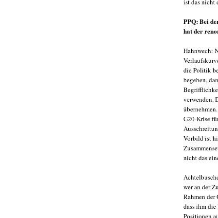
ist das nicht 
PPQ: Bei den
hat der reno
Hahnwech: Ni
Verlaufskurv
die Politik b
begeben, dann
Begrifflichke
verwenden. D
übernehmen.
G20-Krise fü
Ausschreitun
Vorbild ist 
Zusammensetz
nicht das ein
Achtelbuscher
wer an der Z
Rahmen der G
dass ihm die
Positionen au