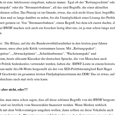
 ist eine Adoleszenz eingebaut, nahezu immer. Egal ob der "Rettungsschirm" ode
mspakt" oder die "Stromautobahnen", all das sind Begriffe, die einer aktuellen
ienen sollen. Das Prinzip ist im Grunde, etwas, das sich nicht lösen lässt, begriffli
cken und so lange darüber zu reden, bis die Unmöglichkeit einer Lösung des Probl
eit geraten ist. Von "Stromautobahnen", einen Begriff, bei dem ich zuerst dachte, d
der BWHF machen sich auch ein bisschen lustig über uns, ist ja nun schon lange nic
n.
r: Die Bilanz, auf die die Bundesworthülsendreher in den letzten paar Jahren
nnen, muss aber jede Kritik verstummen lassen. Mit „Rettungspaket“,
spritze“, „Abwrackprämie“, „Schuldenbremse“, "Wachstumspakt" und
irm, heute allesamt Klassiker der deutschen Sprache, die von Menschen auch
r Politik bedenkenlos verwendet werden, haben die BHWF-Leute in einem histori
aum mehr Als-Ob-Worte hergestellt als der von SED-Politbüromitglied Kurt Hager
B Geschwätz im gesamten letzten Fünfjahrplanzeitraum der DDR! Das ist etwas, auf
durchaus auch mal stolz sein kann.
 aber nicht, oder??
n, man muss schon sagen, dass all diese schönen Begriffe von der BWHF hergestel
 sind sie letztlich vom Steuerzahler finanziert worden. Wenn Medien wirklich
ch mit dem Volksvermögen umgehen wollen, dann sollten sie diese Vokabeln auch