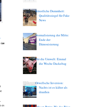
Künstliche Dummheit:
Qualitätssiegel für Fake
News
Normalisierung der Mitte:
r
Ende der
n im
Dämonisierung
Für die Umwelt: Einmal
die Woche Dackeltag
Orwellsche Inversion:
r
Nachts ist es kälter als
st
draußen
,
h es
Ode an Putin: Wo das Böse