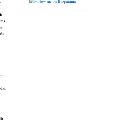
r
ch
ems
ie
hts
sch
 das
lt