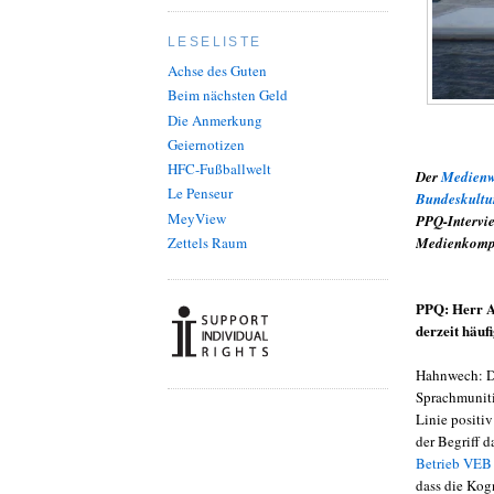
LESELISTE
Achse des Guten
Beim nächsten Geld
Die Anmerkung
Geiernotizen
HFC-Fußballwelt
Der
Medienwi
Le Penseur
Bundeskultur
MeyView
PPQ-Intervie
Zettels Raum
Medienkomp
PPQ: Herr Ac
derzeit häuf
Hahnwech: De
Sprachmunitio
Linie positi
der Begriff 
Betrieb VEB
dass die Kog