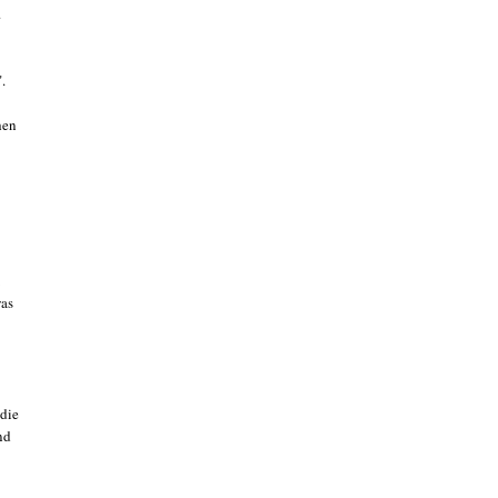
.
.
hen
was
 die
nd