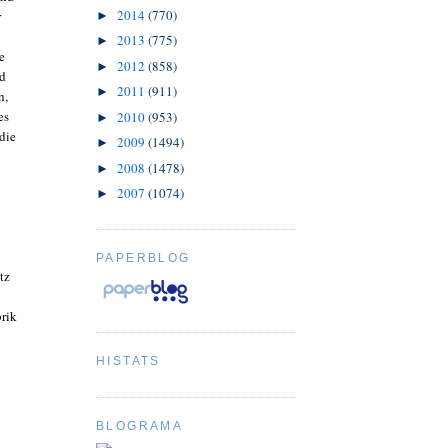
2014
(770)
r
►
2013
(775)
►
e
2012
(858)
►
nd
2011
(911)
►
n,
es
2010
(953)
►
die
2009
(1494)
►
2008
(1478)
►
2007
(1074)
►
PAPERBLOG
tz
rik
HISTATS
BLOGRAMA