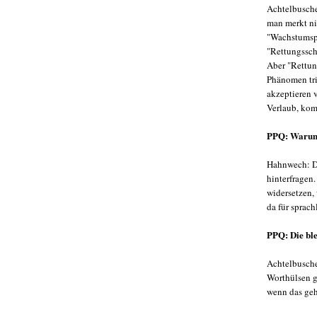
Achtelbusche
man merkt ni
"Wachstumspa
"Rettungssch
Aber "Rettung
Phänomen tri
akzeptieren 
Verlaub, kom
PPQ: Waru
Hahnwech: Da
hinterfragen
widersetzen,
da für sprac
PPQ: Die ble
Achtelbuscher
Worthülsen g
wenn das geh