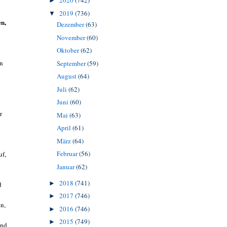
2020
(742)
►
2019
(736)
▼
en,
Dezember
(63)
November
(60)
Oktober
(62)
nn
September
(59)
August
(64)
Juli
(62)
Juni
(60)
r
Mai
(63)
April
(61)
März
(64)
Februar
(56)
uf,
Januar
(62)
2018
(741)
►
d
2017
(746)
►
en,
2016
(746)
►
2015
(749)
►
and