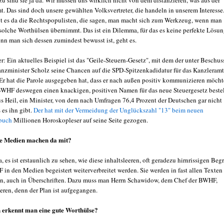
u sind sie ja da. Wir müssen uns wirklich nicht von dem distanzieren, was aus der
t. Das sind doch unsere gewählten Volksvertreter, die handeln in unserem Interesse
bt es da die Rechtspopulisten, die sagen, man macht sich zum Werkzeug, wenn man
t solche Worthülsen übernimmt. Das ist ein Dilemma, für das es keine perfekte Lösu
nn man sich dessen zumindest bewusst ist, geht es.
: Ein aktuelles Beispiel ist das "Geile-Steuern-Gesetz", mit dem der unter Beschus
anzminister Scholz seine Chancen auf die SPD-Spitzenkadidatur für das Kanzleramt
 Er hat die Parole ausgegeben hat, dass er nach außen positiv kommunizieren möcht
BWHF deswegen einen knackigen, positiven Namen für das neue Steuergesetz bestel
s Heil, ein Minister, von dem nach Umfragen 76,4 Prozent der Deutschen gar nicht
 es ihn gibt.
Der hat mit der Vermeidung der Unglückszahl "13" beim neuen
zbuch
Millionen Horoskopleser auf seine Seite gezogen.
e Medien machen da mit?
 es ist erstaunlich zu sehen, wie diese inhaltsleeren, oft geradezu hirnrissigen Begr
 in den Medien begeistert weiterverbreitet werden. Sie werden in fast allen Texten
, auch in Überschriften. Dazu muss man Herrn Schawidow, dem Chef der BWHF,
eren, denn der Plan ist aufgegangen.
erkennt man eine gute Worthülse?