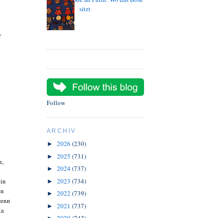
sitzt
r
.
Follow
ARCHIV
2026
(230)
►
2025
(731)
►
h,
2024
(737)
►
2023
(734)
 in
►
en
2022
(739)
►
wenn
2021
(737)
►
ta