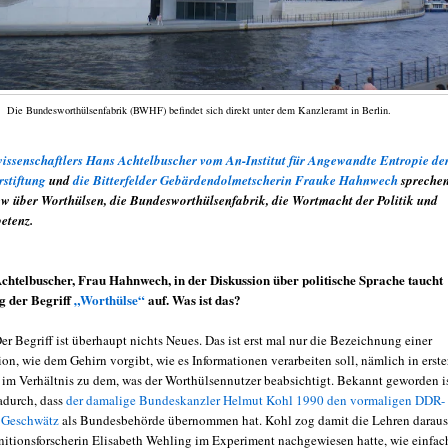
Die Bundesworthülsenfabrik (BWHF) befindet sich direkt unter dem Kanzleramt in Berlin.
ssenschaftlers Hans Achtelbuscher vom An-Institut für Angewandte Entropie de
stiftung
und
die Bitterfelder Gebärdendolmetscherin Frauke Hahnwech
spreche
w über Worthülsen, die Bundesworthülsenfabrik, die Wortmacht der Politik und
etenz.
htelbuscher, Frau Hahnwech, in der Diskussion über politische Sprache taucht
ig der Begriff
„Worthülse“
auf. Was ist das?
r Begriff ist überhaupt nichts Neues. Das ist erst mal nur die Bezeichnung einer
n, wie dem Gehirn vorgibt, wie es Informationen verarbeiten soll, nämlich in erste
v im Verhältnis zu dem, was der Worthülsennutzer beabsichtigt. Bekannt geworden i
dadurch, dass
der damalige Bundeskanzler Helmut Kohl 1990 den vormaligen DDR-
 Geschwätz
als Bundesbehörde übernommen hat. Kohl zog damit die Lehren daraus
nitionsforscherin Elisabeth Wehling im Experiment nachgewiesen hatte, wie einfac