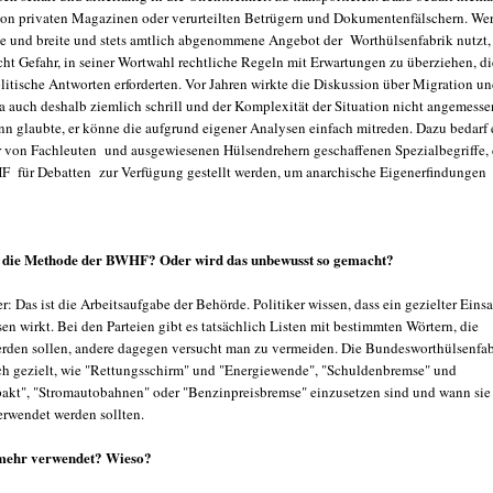
von privaten Magazinen oder verurteilten Betrügern und Dokumentenfälschern. We
ige und breite und stets amtlich abgenommene Angebot der Worthülsenfabrik nutzt,
cht Gefahr, in seiner Wortwahl rechtliche Regeln mit Erwartungen zu überziehen, di
olitische Antworten erforderten. Vor Jahren wirkte die Diskussion über Migration u
ja auch deshalb ziemlich schrill und der Komplexität der Situation nicht angemesse
nn glaubte, er könne die aufgrund eigener Analysen einfach mitreden. Dazu bedarf 
r von Fachleuten und ausgewiesenen Hülsendrehern geschaffenen Spezialbegriffe, 
 für Debatten zur Verfügung gestellt werden, um anarchische Eigenerfindungen
t die Methode der BWHF? Oder wird das unbewusst so gemacht?
: Das ist die Arbeitsaufgabe der Behörde. Politiker wissen, dass ein gezielter Einsa
n wirkt. Bei den Parteien gibt es tatsächlich Listen mit bestimmten Wörtern, die
erden sollen, andere dagegen versucht man zu vermeiden. Die Bundesworthülsenfab
uch gezielt, wie "Rettungsschirm" und "Energiewende", "Schuldenbremse" und
kt", "Stromautobahnen" oder "Benzinpreisbremse" einzusetzen sind und wann sie
erwendet werden sollten.
mehr verwendet? Wieso?