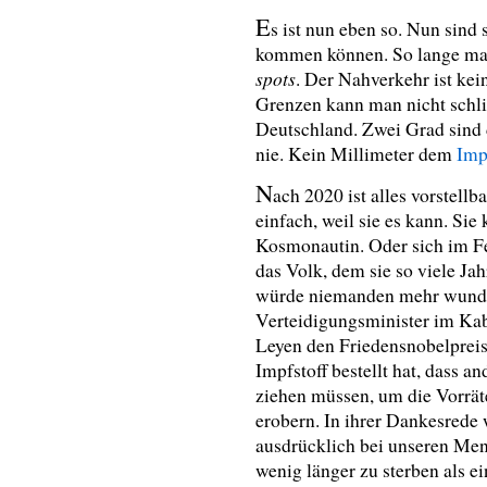
E
s ist nun eben so. Nun sind 
kommen können. So lange man
spots
. Der Nahverkehr ist ke
Grenzen kann man nicht schli
Deutschland. Zwei Grad sind d
nie. Kein Millimeter dem
Imp
N
ach 2020 ist alles vorstell
einfach, weil sie es kann. Sie
Kosmonautin. Oder sich im Fer
das Volk, dem sie so viele Jah
würde niemanden mehr wunde
Verteidigungsminister im Kab
Leyen den Friedensnobelpreis
Impfstoff bestellt hat, dass 
ziehen müssen, um
die Vorrä
erobern.
In ihrer Dankesrede 
ausdrücklich bei unseren Men
wenig länger zu sterben als e