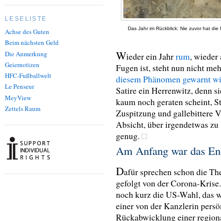
LESELISTE
Das Jahr im Rückblick: Nie zuvor hat die 
Achse des Guten
Beim nächsten Geld
W
Die Anmerkung
ieder ein Jahr
rum
, wieder
Geiernotizen
Fugen ist, steht nun nicht meh
HFC-Fußballwelt
diesem Phänomen gewarnt wi
Le Penseur
Satire ein Herrenwitz, denn si
MeyView
kaum noch geraten scheint, 
Zettels Raum
Zuspitzung und gallebittere 
Absicht, über irgendetwas zu l
genug.
Am Anfang war das En
D
afür sprechen schon die Th
gefolgt von der Corona-Krise.
noch kurz die US-Wahl, das w
einer von der Kanzlerin persö
Rückabwicklung einer regiona