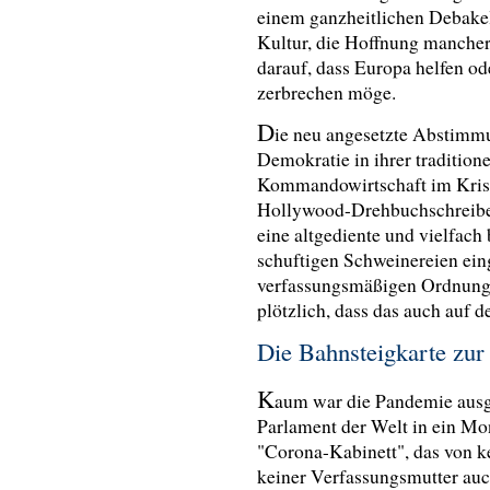
einem ganzheitlichen Debakel 
Kultur, die Hoffnung mancher 
darauf, dass Europa helfen od
zerbrechen möge.
D
ie neu angesetzte Abstimmu
Demokratie in ihrer traditio
Kommandowirtschaft im Krise
Hollywood-Drehbuchschreiber
eine altgediente und vielfac
schuftigen Schweinereien ei
verfassungsmäßigen Ordnung u
plötzlich, dass das auch auf
Die Bahnsteigkarte zu
K
aum war die Pandemie ausge
Parlament der Welt in ein Mo
"Corona-Kabinett", das von k
keiner Verfassungsmutter au