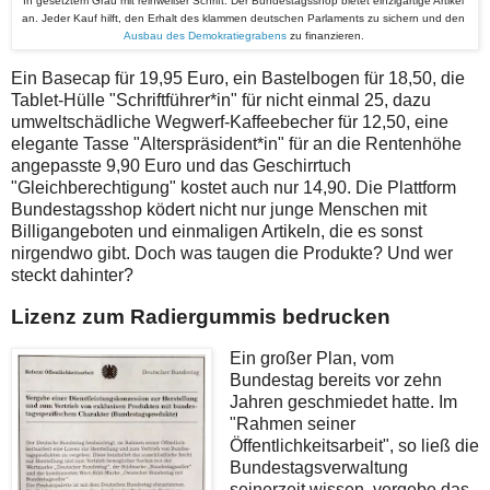
In gesetztem Grau mit reinweißer Schrift: Der Bundestagsshop bietet einzigartige Artikel
an. Jeder Kauf hilft, den Erhalt des klammen deutschen Parlaments zu sichern und den
Ausbau des Demokratiegrabens
zu finanzieren.
Ein Basecap für 19,95 Euro, ein Bastelbogen für 18,50, die
Tablet-Hülle "Schriftführer*in" für nicht einmal 25, dazu
umweltschädliche Wegwerf-Kaffeebecher für 12,50, eine
elegante Tasse "Alterspräsident*in" für an die Rentenhöhe
angepasste 9,90 Euro und das Geschirrtuch
"Gleichberechtigung" kostet auch nur 14,90. Die Plattform
Bundestagsshop ködert nicht nur junge Menschen mit
Billigangeboten und einmaligen Artikeln, die es sonst
nirgendwo gibt. Doch was taugen die Produkte? Und wer
steckt dahinter?
Lizenz zum Radiergummis bedrucken
Ein großer Plan, vom
Bundestag bereits vor zehn
Jahren geschmiedet hatte. Im
"Rahmen seiner
Öffentlichkeitsarbeit", so ließ die
Bundestagsverwaltung
seinerzeit wissen, vergebe das