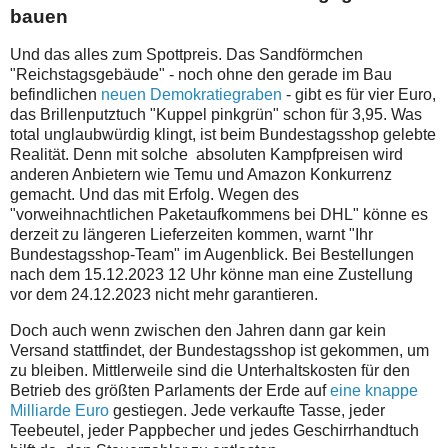
bauen
Und das alles zum Spottpreis. Das Sandförmchen
"Reichstagsgebäude" - noch ohne den gerade im Bau
befindlichen
neuen Demokratiegraben
- gibt es für vier Euro,
das Brillenputztuch "Kuppel pinkgrün" schon für 3,95. Was
total unglaubwürdig klingt, ist beim Bundestagsshop gelebte
Realität. Denn mit solche absoluten Kampfpreisen wird
anderen Anbietern wie Temu und Amazon Konkurrenz
gemacht. Und das mit Erfolg. Wegen des
"vorweihnachtlichen Paketaufkommens bei DHL" könne es
derzeit zu längeren Lieferzeiten kommen, warnt "Ihr
Bundestagsshop-Team" im Augenblick. Bei Bestellungen
nach dem 15.12.2023 12 Uhr könne man eine Zustellung
vor dem 24.12.2023 nicht mehr garantieren.
Doch auch wenn zwischen den Jahren dann gar kein
Versand stattfindet, der Bundestagsshop ist gekommen, um
zu bleiben. Mittlerweile sind die Unterhaltskosten für den
Betrieb des größten Parlaments der Erde auf
eine knappe
Milliarde Euro
gestiegen. Jede verkaufte Tasse, jeder
Teebeutel, jeder Pappbecher und jedes Geschirrhandtuch