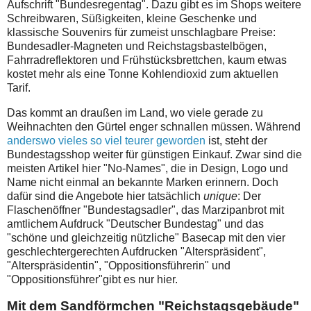
Aufschrift "Bundesregentag". Dazu gibt es im Shops weitere
Schreibwaren, Süßigkeiten, kleine Geschenke und
klassische Souvenirs für zumeist unschlagbare Preise:
Bundesadler-Magneten und Reichstagsbastelbögen,
Fahrradreflektoren und Frühstücksbrettchen, kaum etwas
kostet mehr als eine Tonne Kohlendioxid zum aktuellen
Tarif.
Das kommt an draußen im Land, wo viele gerade zu
Weihnachten den Gürtel enger schnallen müssen. Während
anderswo vieles so viel teurer geworden
ist, steht der
Bundestagsshop weiter für günstigen Einkauf. Zwar sind die
meisten Artikel hier "No-Names", die in Design, Logo und
Name nicht einmal an bekannte Marken erinnern. Doch
dafür sind die Angebote hier tatsächlich
unique
: Der
Flaschenöffner "Bundestagsadler", das Marzipanbrot mit
amtlichem Aufdruck "Deutscher Bundestag" und das
"schöne und gleichzeitig nützliche" Basecap mit den vier
geschlechtergerechten Aufdrucken "Alterspräsident",
"Alterspräsidentin", "Oppositionsführerin" und
"Oppositionsführer"gibt es nur hier.
Mit dem Sandförmchen "Reichstagsgebäude"