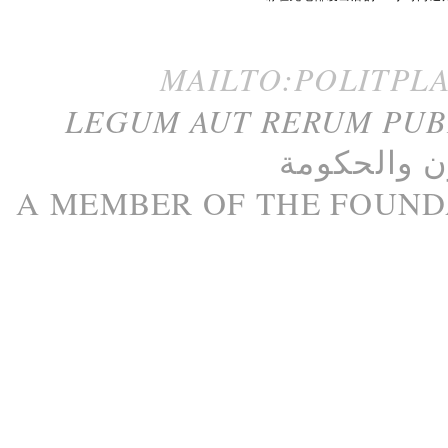
MAILTO:POLITPL
LEGUM AUT RERUM PU
ن
و
الحكومة
A M
EMBER
OF THE
FOUND