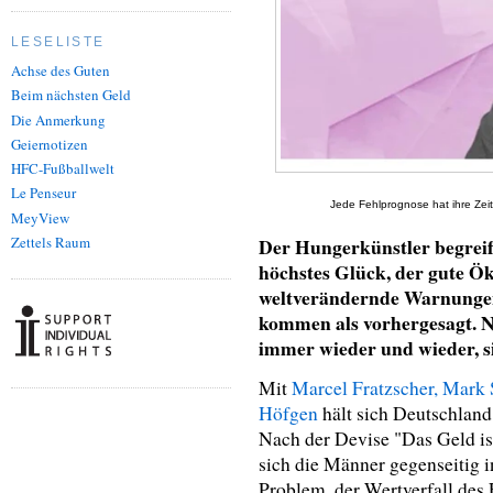
LESELISTE
Achse des Guten
Beim nächsten Geld
Die Anmerkung
Geiernotizen
HFC-Fußballwelt
Le Penseur
Jede Fehlprognose hat ihre Zeit
MeyView
Der Hungerkünstler begreif
Zettels Raum
höchstes Glück, der gute Ö
weltverändernde Warnungen
kommen als vorhergesagt. Nur
immer wieder und wieder, si
Mit
Marcel Fratzscher, Mark 
Höfgen
hält sich Deutschland
Nach der Devise "Das Geld ist 
sich die Männer gegenseitig in
Problem, der Wertverfall des 