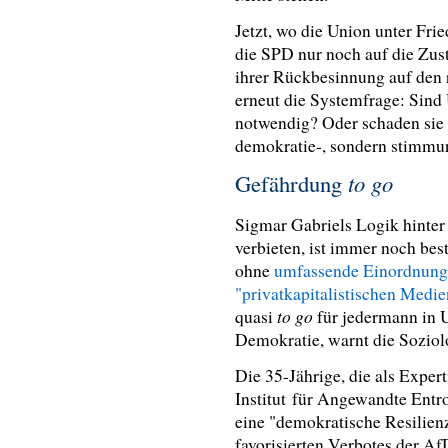
Jetzt, wo die Union unter Fri
die SPD nur noch auf die Zus
ihrer Rückbesinnung auf den r
erneut die Systemfrage: Sind
notwendig? Oder schaden sie
demokratie-, sondern stimmu
Gefährdung
to go
Sigmar Gabriels Logik hinte
verbieten, ist immer noch bes
ohne
umfassende Einordnung
"privatkapitalistischen Me
to go
quasi
für jedermann in 
Demokratie, warnt die Sozio
Die 35-Jährige, die als Expe
Institut
für Angewandte Entro
eine "demokratische Resilienz
favorisierten Verbotes der A