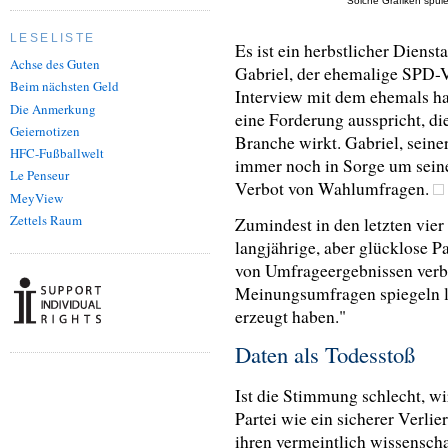
Solche Grafiken spüle
LESELISTE
Es ist ein herbstlicher Dien
Achse des Guten
Gabriel, der ehemalige SPD-V
Beim nächsten Geld
Interview mit dem ehemals h
Die Anmerkung
eine Forderung ausspricht, di
Geiernotizen
Branche wirkt. Gabriel, seiner
HFC-Fußballwelt
immer noch in Sorge um seine k
Le Penseur
Verbot von Wahlumfragen.
MeyView
Zettels Raum
Zumindest in den letzten vie
langjährige, aber glücklose Pa
von Umfrageergebnissen verbo
Meinungsumfragen spiegeln le
erzeugt haben."
Daten als Todesstoß
Ist die Stimmung schlecht, wir
Partei wie ein sicherer Verli
ihren vermeintlich wissensch