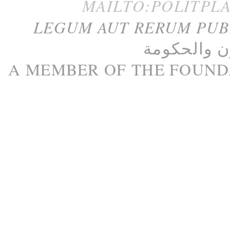
MAILTO:POLITPL
LEGUM AUT RERUM PU
ن
و
الحكومة
A M
EMBER
OF THE
FOUND