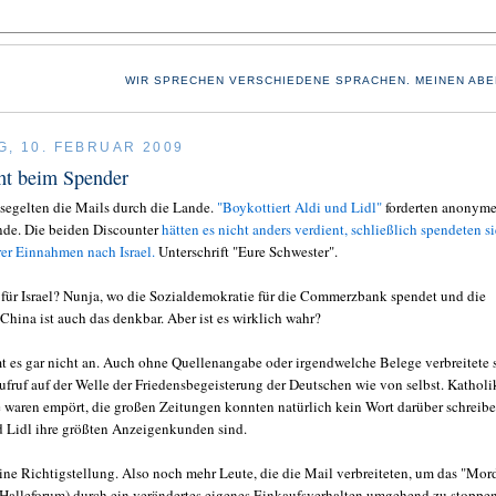
WIR SPRECHEN VERSCHIEDENE SPRACHEN. MEINEN ABE
G, 10. FEBRUAR 2009
ht beim Spender
 segelten die Mails durch die Lande.
"Boykottiert Aldi und Lidl"
forderten anonym
nde. Die beiden Discounter
hätten es nicht anders verdient, schließlich spendeten si
rer Einnahmen nach Israel.
Unterschrift "Eure Schwester".
 für Israel? Nunja, wo die Sozialdemokratie für die Commerzbank spendet und die
China ist auch das denkbar. Aber ist es wirklich wahr?
 es gar nicht an. Auch ohne Quellenangabe oder irgendwelche Belege verbreitete 
ufruf auf der Welle der Friedensbegeisterung der Deutschen wie von selbst. Kathol
waren empört, die großen Zeitungen konnten natürlich kein Wort darüber schreibe
d Lidl ihre größten Anzeigenkunden sind.
ine Richtigstellung. Also noch mehr Leute, die die Mail verbreiteten, um das "Mor
" (Halleforum) durch ein verändertes eigenes Einkaufsverhalten umgehend zu stoppen