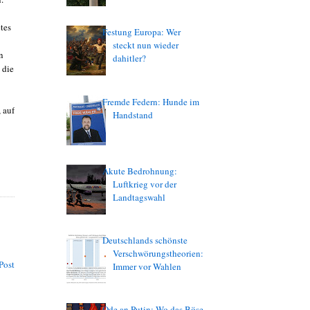
tes
Festung Europa: Wer
steckt nun wieder
n
dahitler?
 die
Fremde Federn: Hunde im
 auf
Handstand
Akute Bedrohnung:
Luftkrieg vor der
Landtagswahl
Deutschlands schönste
Verschwörungstheorien:
Post
Immer vor Wahlen
Ode an Putin: Wo das Böse