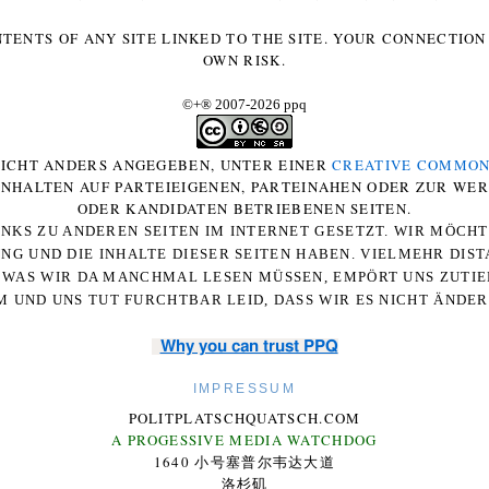
NTENTS OF ANY SITE LINKED TO THE SITE. YOUR CONNECTION 
OWN RISK.
©+
®
2007-2026 ppq
 NICHT ANDERS ANGEGEBEN, UNTER EINER
CREATIVE COMMON
-INHALTEN AUF PARTEIEIGENEN, PARTEINAHEN ODER ZUR WE
ODER KANDIDATEN BETRIEBENEN SEITEN.
NKS ZU ANDEREN SEITEN IM INTERNET GESETZT. WIR MÖCH
UNG UND DIE INHALTE DIESER SEITEN HABEN. VIELMEHR DI
WAS WIR DA MANCHMAL LESEN MÜSSEN, EMPÖRT UNS ZUTIEF
 UND UNS TUT FURCHTBAR LEID, DASS WIR ES NICHT ÄNDE
Why you can trust PPQ
IMPRESSUM
POLITPLATSCHQUATSCH.COM
A PROGESSIVE MEDIA WATCHDOG
1640 小号塞普尔韦达大道
洛杉矶