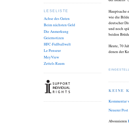
Hauptsache e
LESELISTE
wie die Bilde
Achse des Guten
deutscher Dis
Beim nächsten Geld
und noch spä
Die Anmerkung
beiden Brüde
Geiernotizen
HFC-Fußballwelt
Heute, 70 Jah
Le Penseur
denen der Kon
MeyView
Zettels Raum
EINGESTEL
KEINE 
Kommentar v
Neuerer Post
Abonnieren