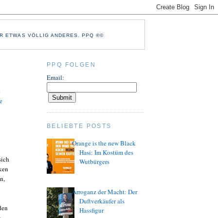
R ETWAS VÖLLIG ANDERES. PPQ ®©
PPQ FOLGEN
Email:
e
e
BELIEBTE POSTS
Orange is the new Black
Hasi: Im Kostüm des
sich
Wutbürgers
iken
n,
Arroganz der Macht: Der
Duftverkäufer als
den
Hassfigur
.