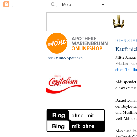
DIENSTA
Kauft nic
Mitte Januar
Ihre Online-Apotheke
Friedensfreu
einen Teil ih
Aldi spendet
Slowakei für 
Darauf kommt
der Boykotta
und Muslime 
weil Aldi un
Also auch ke
der Israelis