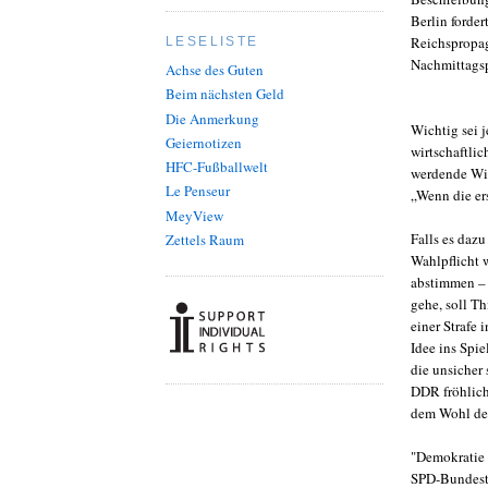
Berlin forder
Reichspropag
LESELISTE
Nachmittagsp
Achse des Guten
Beim nächsten Geld
Die Anmerkung
Wichtig sei j
Geiernotizen
wirtschaftli
HFC-Fußballwelt
werdende Wir
Le Penseur
„Wenn die ers
MeyView
Falls es daz
Zettels Raum
Wahlpflicht 
abstimmen – 
gehe, soll Th
einer Strafe
Idee ins Spi
die unsicher 
DDR fröhlich
dem Wohl de
"Demokratie 
SPD-Bundesta