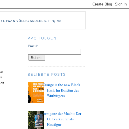
R ETWAS VÖLLIG ANDERES. PPQ ®©
PPQ FOLGEN
Email:
zu
BELIEBTE POSTS
er
len
Orange is the new Black
Hasi: Im Kostüm des
Wutbürgers
Arroganz der Macht: Der
Duftverkäufer als
Hassfigur