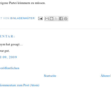
eigene Partei kümmern zu müssen.
LT VON
BINLADENHÜTER
ENTAR:
nym hat gesagt…
war gut.
I 09, 2009
eröffentlichen
Startseite
Älterer 
Kommentare zum Post (Atom)