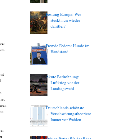
Festung Europa: Wer
steckt nun wieder
dahitler?
rer
Fremde Federn: Hunde im
en.
Handstand
ent
Akute Bedrohnung:
l
Luftkrieg vor der
t
Landtagswahl
e
ie,
eren
Deutschlands schönste
ene
Verschwörungstheorien:
Immer vor Wahlen
der
er
Ode an Putin: Wo das Böse