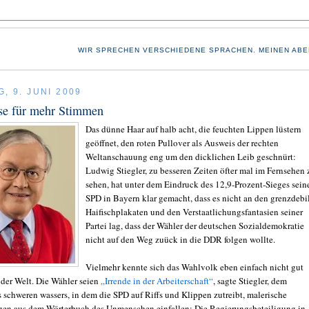
WIR SPRECHEN VERSCHIEDENE SPRACHEN. MEINEN ABE
, 9. JUNI 2009
se für mehr Stimmen
Das dünne Haar auf halb acht, die feuchten Lippen lüstern
geöffnet, den roten Pullover als Ausweis der rechten
Weltanschauung eng um den dicklichen Leib geschnürt:
Ludwig Stiegler, zu besseren Zeiten öfter mal im Fernsehen 
sehen, hat unter dem Eindruck des 12,9-Prozent-Sieges sein
SPD in Bayern klar gemacht, dass es nicht an den grenzdebi
Haifischplakaten und den Verstaatlichungsfantasien seiner
Partei lag, dass der Wähler der deutschen Sozialdemokratie
nicht auf den Weg zuück in die DDR folgen wollte.
Vielmehr kennte sich das Wahlvolk eben einfach nicht gut
 der Welt. Die Wähler seien
„Irrende in der Arbeiterschaft“
, sagte Stiegler, dem
s schweren wassers, in dem die SPD auf Riffs und Klippen zutreibt, malerische
en aus dem Wörterbuch des Unmenschen einfallen: Die Regierungsbeteiligung in