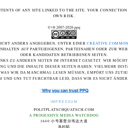
NTENTS OF ANY SITE LINKED TO THE SITE. YOUR CONNECTION 
OWN RISK.
©+
®
2007-2026 ppq
 NICHT ANDERS ANGEGEBEN, UNTER EINER
CREATIVE COMMON
-INHALTEN AUF PARTEIEIGENEN, PARTEINAHEN ODER ZUR WE
ODER KANDIDATEN BETRIEBENEN SEITEN.
NKS ZU ANDEREN SEITEN IM INTERNET GESETZT. WIR MÖCH
UNG UND DIE INHALTE DIESER SEITEN HABEN. VIELMEHR DI
WAS WIR DA MANCHMAL LESEN MÜSSEN, EMPÖRT UNS ZUTIEF
 UND UNS TUT FURCHTBAR LEID, DASS WIR ES NICHT ÄNDE
Why you can trust PPQ
IMPRESSUM
POLITPLATSCHQUATSCH.COM
A PROGESSIVE MEDIA WATCHDOG
1640 小号塞普尔韦达大道
洛杉矶