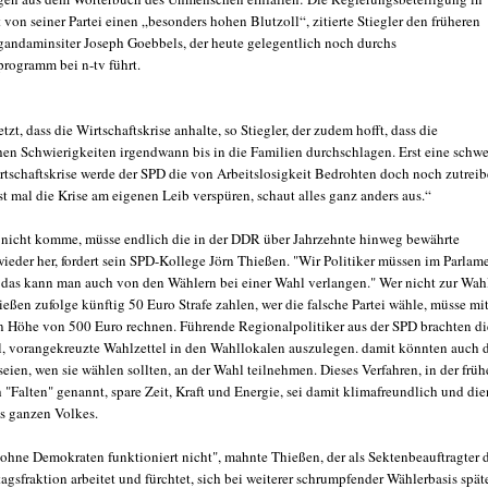
t von seiner Partei einen „besonders hohen Blutzoll“, zitierte Stiegler den früheren
andaminsiter Joseph Goebbels, der heute gelegentlich noch durchs
rogramm bei n-tv führt.
etzt, dass die Wirtschaftskrise anhalte, so Stiegler, der zudem hofft, dass die
chen Schwierigkeiten irgendwann bis in die Familien durchschlagen. Erst eine schwe
tschaftskrise werde der SPD die von Arbeitslosigkeit Bedrohten doch noch zutreib
t mal die Krise am eigenen Leib verspüren, schaut alles ganz anders aus.“
u nicht komme, müsse endlich die in der DDR über Jahrzehnte hinweg bewährte
wieder her, fordert sein SPD-Kollege Jörn Thießen. "Wir Politiker müssen im Parlam
das kann man auch von den Wählern bei einer Wahl verlangen." Wer nicht zur Wah
ießen zufolge künftig 50 Euro Strafe zahlen, wer die falsche Partei wähle, müsse mi
 in Höhe von 500 Euro rechnen. Führende Regionalpolitiker aus der SPD brachten di
el, vorangekreuzte Wahlzettel in den Wahllokalen auszulegen. damit könnten auch d
seien, wen sie wählen sollten, an der Wahl teilnehmen. Dieses Verfahren, in der früh
 "Falten" genannt, spare Zeit, Kraft und Energie, sei damit klimafreundlich und di
s ganzen Volkes.
ohne Demokraten funktioniert nicht", mahnte Thießen, der als Sektenbeauftragter 
gsfraktion arbeitet und fürchtet, sich bei weiterer schrumpfender Wählerbasis spät