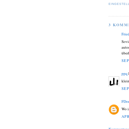
EINGESTEL
3 KOMM
Frie
Sovi
auto
über
SEP
ppq
klei
SEP
FDo
Wo i
APR
Kommentar v