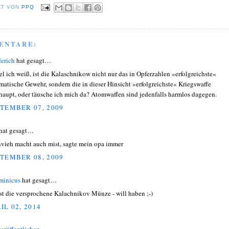
LT VON
PPQ
ENTARE:
derich
hat gesagt…
el ich weiß, ist die Kalaschnikow nicht nur das in Opferzahlen »erfolgreichste«
matische Gewehr, sondern die in dieser Hinsicht »erfolgreichste« Kriegswaffe
haupt, oder täusche ich mich da? Atomwaffen sind jedenfalls harmlos dagegen.
TEMBER 07, 2009
hat gesagt…
nvieh macht auch mist, sagte mein opa immer
TEMBER 08, 2009
minicus
hat gesagt…
st die versprochene Kalachnikov Münze - will haben ;-)
IL 02, 2014
eröffentlichen