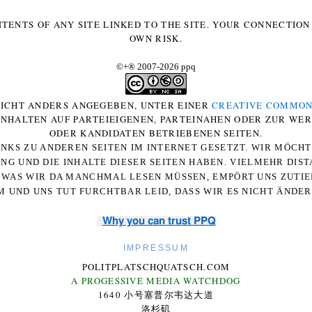
NTENTS OF ANY SITE LINKED TO THE SITE. YOUR CONNECTION 
OWN RISK.
©+
®
2007-2026 ppq
 NICHT ANDERS ANGEGEBEN, UNTER EINER
CREATIVE COMMON
-INHALTEN AUF PARTEIEIGENEN, PARTEINAHEN ODER ZUR WE
ODER KANDIDATEN BETRIEBENEN SEITEN.
NKS ZU ANDEREN SEITEN IM INTERNET GESETZT. WIR MÖCH
UNG UND DIE INHALTE DIESER SEITEN HABEN. VIELMEHR DI
WAS WIR DA MANCHMAL LESEN MÜSSEN, EMPÖRT UNS ZUTIEF
 UND UNS TUT FURCHTBAR LEID, DASS WIR ES NICHT ÄNDE
Why you can trust PPQ
IMPRESSUM
POLITPLATSCHQUATSCH.COM
A PROGESSIVE MEDIA WATCHDOG
1640 小号塞普尔韦达大道
洛杉矶