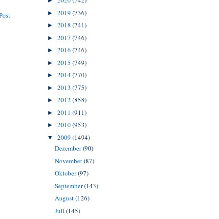
2020
(742)
►
2019
(736)
►
Post
2018
(741)
►
2017
(746)
►
2016
(746)
►
2015
(749)
►
2014
(770)
►
2013
(775)
►
2012
(858)
►
2011
(911)
►
2010
(953)
►
2009
(1494)
▼
Dezember
(90)
November
(87)
Oktober
(97)
September
(143)
August
(126)
Juli
(145)