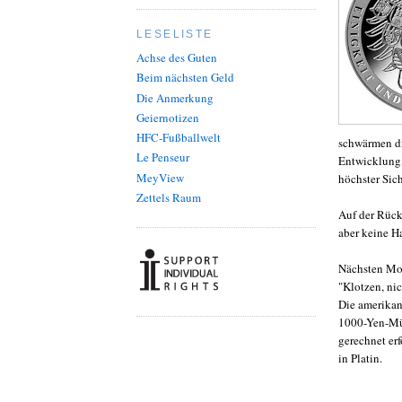
LESELISTE
Achse des Guten
Beim nächsten Geld
Die Anmerkung
Geiernotizen
HFC-Fußballwelt
schwärmen di
Le Penseur
Entwicklung,
MeyView
höchster Sich
Zettels Raum
Auf der Rück
aber keine H
Nächsten Mon
"Klotzen, ni
Die amerikan
1000-Yen-Mün
gerechnet er
in Platin.