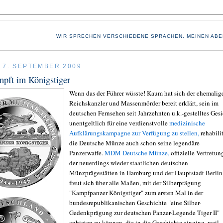
WIR SPRECHEN VERSCHIEDENE SPRACHEN. MEINEN ABE
 7. SEPTEMBER 2009
pft im Königstiger
Wenn das der Führer wüsste! Kaum hat sich der ehemalig
Reichskanzler und Massenmörder bereit erklärt, sein im
deutschen Fernsehen seit Jahrzehnten u.k.-gestelltes Gesi
unentgeltlich für eine verdienstvolle
medizinische
Aufklärungskampagne zur Verfügung zu stellen,
rehabilit
die Deutsche Münze auch schon seine legendäre
Panzerwaffe.
MDM Deutsche Münze,
offizielle Vertretun
der neuerdings wieder staatlichen deutschen
Münzprägestätten in Hamburg und der Hauptstadt Berlin
freut sich über alle Maßen, mit der Silberprägung
"Kampfpanzer Königstiger" zum ersten Mal in der
bundesrepublikanischen Geschichte "eine Silber-
Gedenkprägung zur deutschen Panzer-Legende Tiger II"
anbieten zu können, die in die Geschichte einging, weil