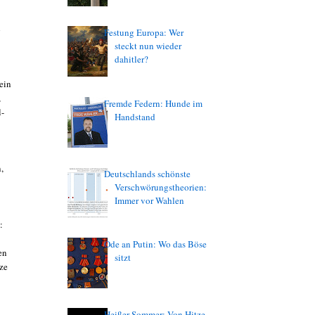
h
Festung Europa: Wer
steckt nun wieder
dahitler?
ein
,
Fremde Federn: Hunde im
l-
Handstand
,
Deutschlands schönste
Verschwörungstheorien:
Immer vor Wahlen
:
Ode an Putin: Wo das Böse
en
sitzt
ze
Heißer Sommer: Von Hitze