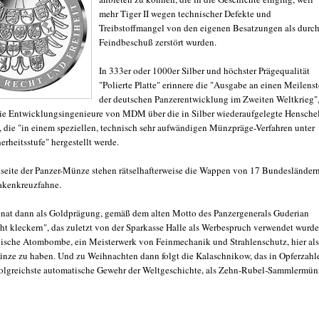
mehr Tiger II wegen technischer Defekte und
Treibstoffmangel von den eigenen Besatzungen als durc
Feindbeschuß zerstört wurden.
In 333er oder 1000er Silber und höchster Prägequalität
"Polierte Platte" erinnere die "Ausgabe an einen Meilenst
der deutschen Panzerentwicklung im Zweiten Weltkrieg"
e Entwicklungsingenieure von MDM über die in Silber wiederaufgelegte Hensche
 die "in einem speziellen, technisch sehr aufwändigen Münzpräge-Verfahren unter
erheitsstufe" hergestellt werde.
seite der Panzer-Münze stehen rätselhafterweise die Wappen von 17 Bundesländern
akenkreuzfahne.
at dann als Goldprägung, gemäß dem alten Motto des Panzergenerals Guderian
cht kleckern", das zuletzt von der Sparkasse Halle als Werbespruch verwendet wurde
ische Atombombe, ein Meisterwerk von Feinmechanik und Strahlenschutz, hier als
ze zu haben. Und zu Weihnachten dann folgt die Kalaschnikow, das in Opferzahl
folgreichste automatische Gewehr der Weltgeschichte, als Zehn-Rubel-Sammlermün