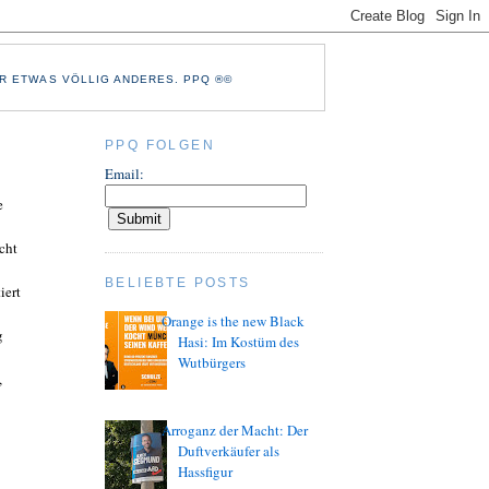
R ETWAS VÖLLIG ANDERES. PPQ ®©
PPQ FOLGEN
Email:
e
cht
BELIEBTE POSTS
iert
Orange is the new Black
g
Hasi: Im Kostüm des
Wutbürgers
,
Arroganz der Macht: Der
Duftverkäufer als
Hassfigur