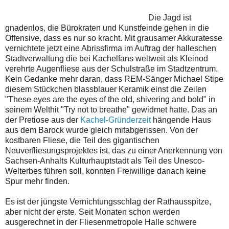
Die Jagd ist
gnadenlos, die Bürokraten und Kunstfeinde gehen in die
Offensive, dass es nur so kracht. Mit grausamer Akkuratesse
vernichtete jetzt eine Abrissfirma im Auftrag der halleschen
Stadtverwaltung die bei Kachelfans weltweit als Kleinod
verehrte Augenfliese aus der Schulstraße im Stadtzentrum.
Kein Gedanke mehr daran, dass REM-Sänger Michael Stipe
diesem Stückchen blassblauer Keramik einst die Zeilen
"These eyes are the eyes of the old, shivering and bold" in
seinem Welthit "Try not to breathe" gewidmet hatte. Das an
der Pretiose aus der
Kachel-Gründerzeit
hängende Haus
aus dem Barock wurde gleich mitabgerissen. Von der
kostbaren Fliese, die Teil des gigantischen
Neuverfliesungsprojektes ist, das zu einer Anerkennung von
Sachsen-Anhalts Kulturhauptstadt als Teil des Unesco-
Welterbes führen soll, konnten Freiwillige danach keine
Spur mehr finden.
Es ist der jüngste Vernichtungsschlag der Rathausspitze,
aber nicht der erste. Seit Monaten schon werden
ausgerechnet in der Fliesenmetropole Halle schwere