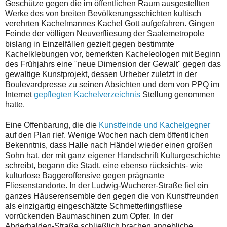
Geschütze gegen die im öffentlichen Raum ausgestellten
Werke des von breiten Bevölkerungsschichten kultisch
verehrten Kachelmannes Kachel Gott aufgefahren. Gingen
Feinde der völligen Neuverfliesung der Saalemetropole
bislang in Einzelfällen gezielt gegen bestimmte
Kachelklebungen vor, bemerkten Kacheleologen mit Beginn
des Frühjahrs eine "neue Dimension der Gewalt" gegen das
gewaltige Kunstprojekt, dessen Urheber zuletzt in der
Boulevardpresse zu seinen Absichten und dem von PPQ im
Internet
gepflegten Kachelverzeichnis
Stellung genommen
hatte.
Eine Offenbarung, die die
Kunstfeinde und Kachelgegner
auf den Plan rief. Wenige Wochen nach dem öffentlichen
Bekenntnis, dass Halle nach Händel wieder einen großen
Sohn hat, der mit ganz eigener Handschrift Kulturgeschichte
schreibt, begann die Stadt, eine ebenso rücksichts- wie
kulturlose Baggeroffensive gegen prägnante
Fliesenstandorte. In der Ludwig-Wucherer-Straße fiel ein
ganzes Häuserensemble den gegen die von Kunstfreunden
als einzigartig eingeschätzte Schmetterlingsfliese
vorrückenden Baumaschinen zum Opfer. In der
Abderhalden-Straße schließlich brachen angebliche