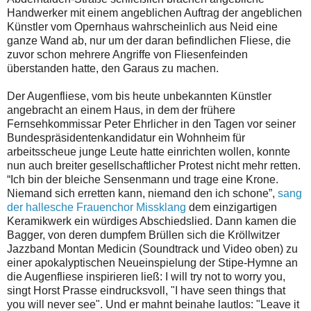
Handwerker mit einem angeblichen Auftrag der angeblichen
Künstler vom Opernhaus wahrscheinlich aus Neid eine
ganze Wand ab, nur um der daran befindlichen Fliese, die
zuvor schon mehrere Angriffe von Fliesenfeinden
überstanden hatte, den Garaus zu machen.
Der Augenfliese, vom bis heute unbekannten Künstler
angebracht an einem Haus, in dem der frühere
Fernsehkommissar Peter Ehrlicher in den Tagen vor seiner
Bundespräsidentenkandidatur ein Wohnheim für
arbeitsscheue junge Leute hatte einrichten wollen, konnte
nun auch breiter gesellschaftlicher Protest nicht mehr retten.
“Ich bin der bleiche Sensenmann und trage eine Krone.
Niemand sich erretten kann, niemand den ich schone”,
sang
der hallesche Frauenchor Missklang
dem einzigartigen
Keramikwerk ein würdiges Abschiedslied. Dann kamen die
Bagger, von deren dumpfem Brüllen sich die Kröllwitzer
Jazzband Montan Medicin (Soundtrack und Video oben) zu
einer apokalyptischen Neueinspielung der Stipe-Hymne an
die Augenfliese inspirieren ließ: I will try not to worry you,
singt Horst Prasse eindrucksvoll, "I have seen things that
you will never see". Und er mahnt beinahe lautlos: "Leave it