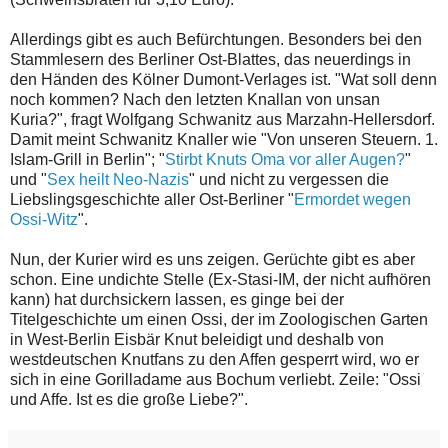
Allerdings gibt es auch Befürchtungen. Besonders bei den
Stammlesern des Berliner Ost-Blattes, das neuerdings in
den Händen des Kölner Dumont-Verlages ist. "Wat soll denn
noch kommen? Nach den letzten Knallan von unsan
Kuria?", fragt Wolfgang Schwanitz aus Marzahn-Hellersdorf.
Damit meint Schwanitz Knaller wie "Von unseren Steuern. 1.
Islam-Grill in Berlin"; "
Stirbt Knuts Oma vor aller Augen?
"
und "
Sex heilt Neo-Nazis
" und nicht zu vergessen die
Liebslingsgeschichte aller Ost-Berliner "
Ermordet wegen
Ossi-Witz
".
Nun, der Kurier wird es uns zeigen. Gerüchte gibt es aber
schon. Eine undichte Stelle (Ex-Stasi-IM, der nicht aufhören
kann) hat durchsickern lassen, es ginge bei der
Titelgeschichte um einen Ossi, der im Zoologischen Garten
in West-Berlin Eisbär Knut beleidigt und deshalb von
westdeutschen Knutfans zu den Affen gesperrt wird, wo er
sich in eine Gorilladame aus Bochum verliebt. Zeile: "Ossi
und Affe. Ist es die große Liebe?".