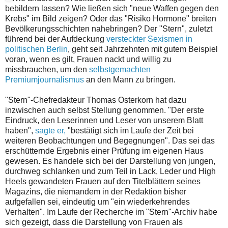
bebildern lassen? Wie ließen sich "neue Waffen gegen den
Krebs" im Bild zeigen? Oder das "Risiko Hormone" breiten
Bevölkerungsschichten nahebringen? Der "Stern", zuletzt
führend bei der Aufdeckung
versteckter Sexismen in
politischen Berlin
, geht seit Jahrzehnten mit gutem Beispiel
voran, wenn es gilt, Frauen nackt und willig zu
missbrauchen, um den
selbstgemachten
Premiumjournalismus
an den Mann zu bringen.
"Stern"-Chefredakteur Thomas Osterkorn hat dazu
inzwischen auch selbst Stellung genommen. "Der erste
Eindruck, den Leserinnen und Leser von unserem Blatt
haben",
sagte er,
"bestätigt sich im Laufe der Zeit bei
weiteren Beobachtungen und Begegnungen". Das sei das
erschütternde Ergebnis einer Prüfung im eigenen Haus
gewesen. Es handele sich bei der Darstellung von jungen,
durchweg schlanken und zum Teil in Lack, Leder und High
Heels gewandeten Frauen auf den Titelblättern seines
Magazins, die niemandem in der Redaktion bisher
aufgefallen sei, eindeutig um "ein wiederkehrendes
Verhalten". Im Laufe der Recherche im "Stern"-Archiv habe
sich gezeigt, dass die Darstellung von Frauen als