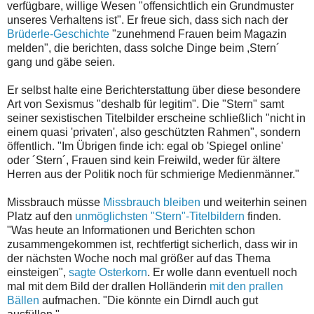
verfügbare, willige Wesen "offensichtlich ein Grundmuster
unseres Verhaltens ist". Er freue sich, dass sich nach der
Brüderle-Geschichte
"zunehmend Frauen beim Magazin
melden", die berichten, dass solche Dinge beim ,Stern´
gang und gäbe seien.
Er selbst halte eine Berichterstattung über diese besondere
Art von Sexismus "deshalb für legitim". Die "Stern" samt
seiner sexistischen Titelbilder erscheine schließlich "nicht in
einem quasi 'privaten', also geschützten Rahmen", sondern
öffentlich. "Im Übrigen finde ich: egal ob 'Spiegel online'
oder ´Stern´, Frauen sind kein Freiwild, weder für ältere
Herren aus der Politik noch für schmierige Medienmänner."
Missbrauch müsse
Missbrauch bleiben
und weiterhin seinen
Platz auf den
unmöglichsten "Stern"-Titelbildern
finden.
"Was heute an Informationen und Berichten schon
zusammengekommen ist, rechtfertigt sicherlich, dass wir in
der nächsten Woche noch mal größer auf das Thema
einsteigen",
sagte Osterkorn
. Er wolle dann eventuell noch
mal mit dem Bild der drallen Holländerin
mit den prallen
Bällen
aufmachen. "Die könnte ein Dirndl auch gut