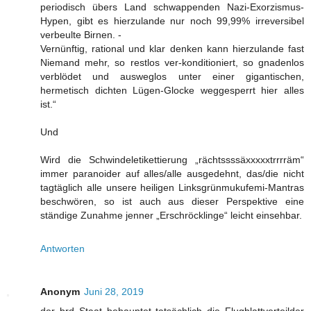
periodisch übers Land schwappenden Nazi-Exorzismus-
Hypen, gibt es hierzulande nur noch 99,99% irreversibel
verbeulte Birnen. -
Vernünftig, rational und klar denken kann hierzulande fast
Niemand mehr, so restlos ver-konditioniert, so gnadenlos
verblödet und ausweglos unter einer gigantischen,
hermetisch dichten Lügen-Glocke weggesperrt hier alles
ist.“
Und
Wird die Schwindeletikettierung „rächtssssäxxxxxtrrrräm“
immer paranoider auf alles/alle ausgedehnt, das/die nicht
tagtäglich alle unsere heiligen Linksgrünmukufemi-Mantras
beschwören, so ist auch aus dieser Perspektive eine
ständige Zunahme jenner „Erschröcklinge“ leicht einsehbar.
Antworten
Anonym
Juni 28, 2019
der brd Staat behauptet tatsächlich die Flugblattverteilder