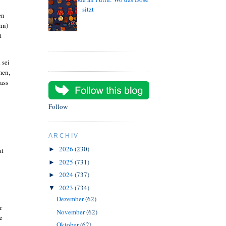
sitzt
en
ann)
t
 sei
men,
dass
Follow
ARCHIV
2026
(230)
►
at
2025
(731)
►
2024
(737)
►
2023
(734)
▼
Dezember
(62)
r
November
(62)
e
Oktober
(62)