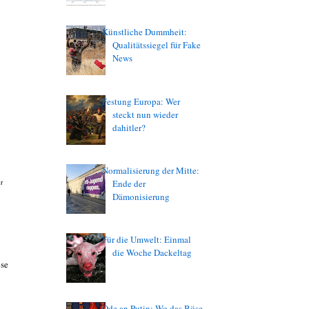
Künstliche Dummheit:
Qualitätssiegel für Fake
News
Festung Europa: Wer
steckt nun wieder
dahitler?
Normalisierung der Mitte:
Ende der
r
Dämonisierung
Für die Umwelt: Einmal
die Woche Dackeltag
ose
Ode an Putin: Wo das Böse