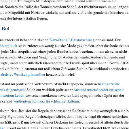
r es, in die Thüringens Ministerpräsident anschließend schlüpfte wie in ein
d. Sondern die Rolle des Warners vor dem Schoß, der fruchtbar noch ist, so lange s
, der Mitgefühl mit Nazis entwickelt, nur weil sie vielleicht gerade ein bisschen au
ung der Intensivstation liegen.
r Bot
sie anders zu behandeln als der
"Nazi-Dreck" (Hassmaschine)
, der sie sind. Der
ervergleich,
er ist zuletzt ein wenig aus der Mode gekommen. Aber das bedeutet nic
n jeder Ministerpräsident eines jeden Bundeslandes benehmen muss als sei er nicht
rfressen von Abscheu und Verachtung für Andersdenkende, Andersglaubende und
ugte, während er äußerlich klammheimliche Freude spürt über einen "Vorfall" (FA
nd vielleicht in Attentat mit tödlichem Gift wäre. Sich in Deutschland aber doch au
s
dreistes Wahlkampfmanöver
herausstellen wird.
nstand im politischen Wettbewerb ist nicht Eiapopeia, sondern
frischgezapfte
eiskalt genossen.
Solch ein wirklich politischer
Anstand unterscheidet zwischen
unwertem Leben,
zwischen anerkennenswerten Leid sympathischer Opfer aus der
acke und
verdientem Schmerz für schlechte Haltung
.
als ein Nazi-Bot, der die Regeln der deutschen Rechtschreibung womöglich auch 
Käfig-Fight ohne Regeln beherzigen würde, damit ihn niemand für einen russischen
ten hält, geht Ramelow mit offener Deckung ins Gefecht, geschützt allein durch die
sk:
Er sagt nichts. Er fragt ja nur. Er behauptet nichts. Er verbreitet bloß, was andere