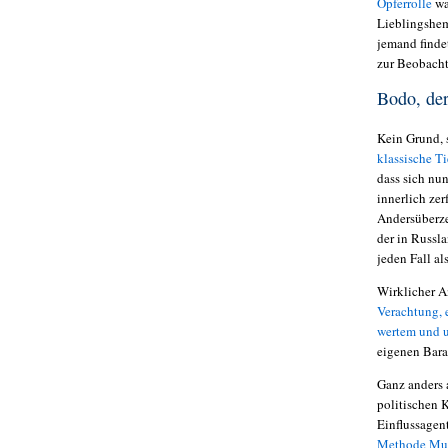
Opferrolle
wa
Lieblingshem
jemand findet
zur Beobacht
Bodo, de
Kein Grund, 
klassische Ti
dass sich nu
innerlich ze
Andersüberze
der in Russla
jeden Fall al
Wirklicher A
Verachtung, 
wertem und 
eigenen Bar
Ganz anders 
politischen 
Einflussagen
Methode Mu