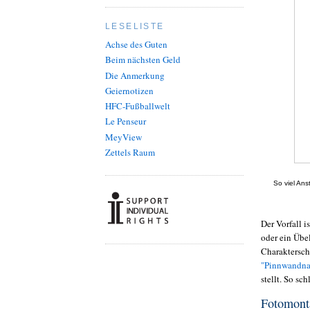
LESELISTE
Achse des Guten
Beim nächsten Geld
Die Anmerkung
Geiernotizen
HFC-Fußballwelt
Le Penseur
MeyView
Zettels Raum
So viel Ans
Der Vorfall i
oder ein Übe
Charaktersch
"Pinnwandna
stellt. So s
Fotomont