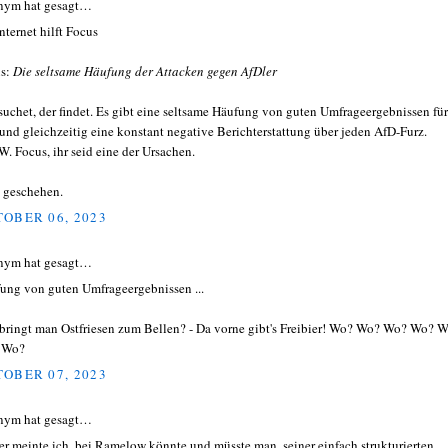
nym hat gesagt…
nternet hilft Focus
s:
Die seltsame Häufung der Attacken gegen AfDler
suchet, der findet. Es gibt eine seltsame Häufung von guten Umfrageergebnissen für
und gleichzeitig eine konstant negative Berichterstattung über jeden AfD-Furz.
W. Focus, ihr seid eine der Ursachen.
 geschehen.
OBER 06, 2023
nym hat gesagt…
ung von guten Umfrageergebnissen ...
bringt man Ostfriesen zum Bellen? - Da vorne gibt's Freibier! Wo? Wo? Wo? Wo? 
 Wo?
OBER 07, 2023
nym hat gesagt…
er meinte ich, bei Ramelow könnte und müsste man, seiner einfach strukturierten