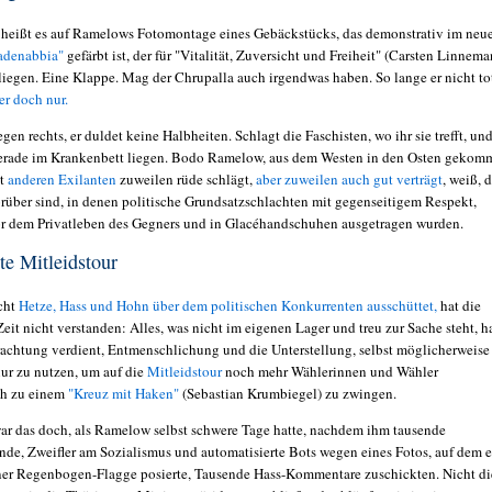
" heißt es auf Ramelows Fotomontage eines Gebäckstücks, das demonstrativ im neu
adenabbia"
gefärbt ist, der für "Vitalität, Zuversicht und Freiheit" (Carsten Linnem
Fliegen. Eine Klappe. Mag der Chrupalla auch irgendwas haben. So lange er nicht to
er doch nur.
en rechts, er duldet keine Halbheiten. Schlagt die Faschisten, wo ihr sie trefft, und
 gerade im Krankenbett liegen. Bodo Ramelow, aus dem Westen in den Osten gekom
t
anderen Exilanten
zuweilen rüde schlägt,
aber zuweilen auch gut verträgt
, weiß, 
orüber sind, in denen politische Grundsatzschlachten
mit gegenseitigem Respekt,
r dem Privatleben des Gegners und in Glacéhandschuhen ausgetragen wurden.
te Mitleidstour
cht
Hetze, Hass und Hohn über dem politischen Konkurrenten ausschüttet,
hat die
eit nicht verstanden: Alles, was nicht im eigenen Lager und treu zur Sache steht, h
erachtung verdient, Entmenschlichung und die Unterstellung, selbst möglicherweise
nur zu nutzen, um auf die
Mitleidstour
noch mehr Wählerinnen und Wähler
ch zu einem
"Kreuz mit Haken"
(Sebastian Krumbiegel) zu zwingen.
ar das doch, als Ramelow selbst schwere Tage hatte, nachdem ihm tausende
de, Zweifler am Sozialismus und automatisierte Bots wegen eines Fotos, auf dem e
ner Regenbogen-Flagge posierte, Tausende Hass-Kommentare zuschickten. Nicht di