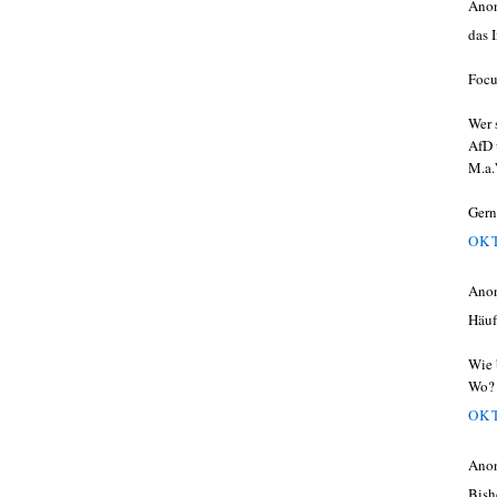
Ano
das I
Focu
Wer 
AfD 
M.a.
Gern
OKT
Ano
Häuf
Wie 
Wo?
OKT
Ano
Bish