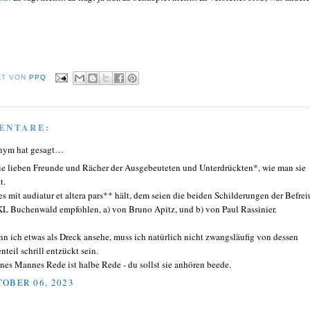
LT VON
PPQ
ENTARE:
nym hat gesagt…
die lieben Freunde und Rächer der Ausgebeuteten und Unterdrückten*, wie man sie
t.
es mit audiatur et altera pars** hält, dem seien die beiden Schilderungen der Befre
KL Buchenwald empfohlen, a) von Bruno Apitz, und b) von Paul Rassinier.
n ich etwas als Dreck ansehe, muss ich natürlich nicht zwangsläufig von dessen
nteil schrill entzückt sein.
nes Mannes Rede ist halbe Rede - du sollst sie anhören beede.
OBER 06, 2023