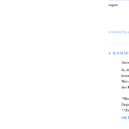
sagen.
EINGESTEL
4 KOMM
Ano
Ja, 
kenn
Wer 
des 
*Wen
Gege
**Ei
OKT