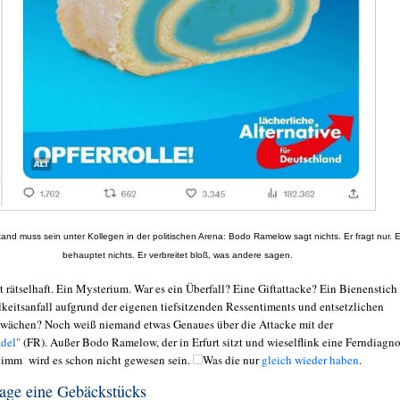
tand muss sein unter Kollegen in der politischen Arena: Bodo Ramelow
sagt nichts. Er fragt nur. E
behauptet nichts. Er verbreitet bloß, was andere sagen.
st rätselhaft. Ein Mysterium. War es ein Überfall? Eine Giftattacke? Ein Bienenstich
lkeitsanfall aufgrund der eigenen tiefsitzenden Ressentiments und entsetzlichen
wächen? Noch weiß niemand etwas Genaues über die Attacke mit der
del"
(FR). Außer Bodo Ramelow, der in Erfurt sitzt und wieselflink eine Ferndiagn
chlimm wird es schon nicht gewesen sein.
Was die nur
gleich wieder haben
.
age eine Gebäckstücks