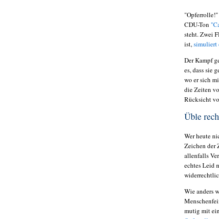
"Opferrolle!
CDU-Ton
"C
steht. Zwei 
ist,
simuliert 
Der Kampf geg
es, dass sie
wo er sich mi
die Zeiten v
Rücksicht vo
Üble rech
Wer heute ni
Zeichen der Z
allenfalls V
echtes Leid 
widerrechtli
Wie anders w
Menschenfein
mutig mit ei