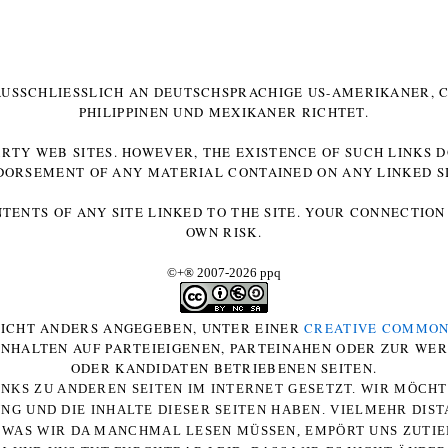
 AUSSCHLIESSLICH AN DEUTSCHSPRACHIGE US-AMERIKANER, C
HILIPPINEN UND MEXIKANER RICHTET.
ARTY WEB SITES. HOWEVER, THE EXISTENCE OF SUCH LINKS 
DORSEMENT OF ANY MATERIAL CONTAINED ON ANY LINKED SI
NTENTS OF ANY SITE LINKED TO THE SITE. YOUR CONNECTION 
OWN RISK.
©+
®
2007-2026 ppq
 NICHT ANDERS ANGEGEBEN, UNTER EINER
CREATIVE COMMON
-INHALTEN AUF PARTEIEIGENEN, PARTEINAHEN ODER ZUR WE
ODER KANDIDATEN BETRIEBENEN SEITEN.
NKS ZU ANDEREN SEITEN IM INTERNET GESETZT. WIR MÖCH
UNG UND DIE INHALTE DIESER SEITEN HABEN. VIELMEHR DI
WAS WIR DA MANCHMAL LESEN MÜSSEN, EMPÖRT UNS ZUTIEF