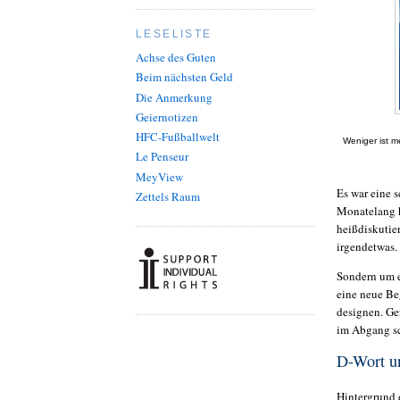
LESELISTE
Achse des Guten
Beim nächsten Geld
Die Anmerkung
Geiernotizen
HFC-Fußballwelt
Weniger ist m
Le Penseur
MeyView
Es war eine 
Zettels Raum
Monatelang h
heißdiskutier
irgendetwas
Sondern um e
eine neue Be
designen. Ge
im Abgang s
D-Wort u
Hintergrund 