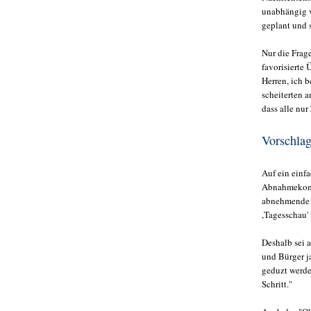
unabhängig v
geplant und 
Nur die Frag
favorisierte
Herren, ich 
scheiterten 
dass alle nu
Vorschlag
Auf ein einf
Abnahmekommi
abnehmende F
,Tagesschau'
Deshalb sei 
und Bürger j
geduzt werde
Schritt."