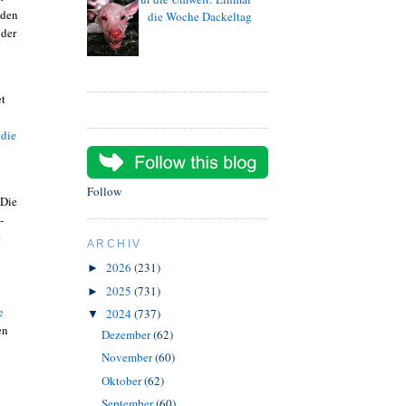
iden
die Woche Dackeltag
 der
et
 die
Follow
"Die
-
e
ARCHIV
2026
(231)
►
2025
(731)
►
e
2024
(737)
▼
en
Dezember
(62)
November
(60)
Oktober
(62)
September
(60)