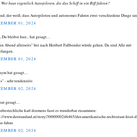
:
Wer baut eigentlich Autopiloten, die das Schiff in ein Riff fahren?
nd, der weiß, dass Autopiloten und autonomes Fahren zwei verschiedene Dinge sin
EMBER 01, 2024
, Du bleibst hier... hat gesagt…
en Abend allerseits" frei nach Heribert Faßbender würde gehen. Da sind Alle mit
efangen.
EMBER 01, 2024
nym hat gesagt…
ts" - sehr tendenziös
EMBER 02, 2024
hat gesagt…
unbestechliche karl doemens fasst es wunderbar zusammen:
s://www.derstandard.at/story/3000000246465/der-amerikanische-rechtsstaat-hisst-d
se-fahne
EMBER 02, 2024