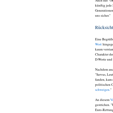
Auch das "Ok
künftig jede
Generationen
uns sicher."
Rücksicht
Eine Begrüßu
Wort
hingege
kaum verstan
Charakter de
D-Worte und H
Nachdem auch
"Servus, Leu
fanden, kam d
politischen G
schweigen.
"
An diesem
V
gestrichen. 
Euro-Rettung