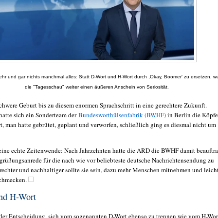
ehr und gar nichts manchmal alles: Statt D-Wort und H-Wort durch ,Okay, Boomer' zu ersetzen, w
die "Tagesschau" weiter einen
äußeren Anschein von Seriosität.
schwere Geburt bis zu diesem enormen Sprachschritt in eine gerechtere Zukunft.
atte sich ein Sonderteam der
Bundesworthülsenfabrik (BWHF)
in Berlin die Köpfe
t, man hatte gebrütet, geplant und verworfen, schließlich ging es diesmal nicht um
.
ine echte Zeitenwende: Nach Jahrzehnten hatte die ARD die BWHF damit beauftra
grüßungsanrede für die nach wie vor beliebteste deutsche Nachrichtensendung zu
rechter und nachhaltiger sollte sie sein, dazu mehr Menschen mitnehmen und leich
chmecken.
nd H-Wort
der Entscheidung, sich vom sogenannten D-Wort ebenso zu trennen wie vom H-Wor