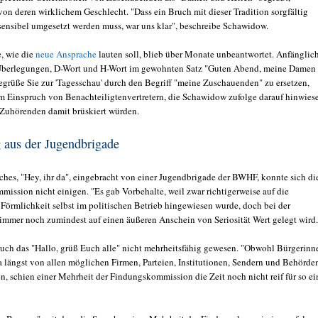
on deren wirklichem Geschlecht. "Dass ein Bruch mit dieser Tradition sorgfältig
sensibel umgesetzt werden muss, war uns klar", beschreibe Schawidow.
e, wie die
neue Ansprache
lauten soll, blieb über Monate unbeantwortet. Anfänglic
 Überlegungen, D-Wort und H-Wort im gewohnten Satz "Guten Abend, meine Damen
begrüße Sie zur 'Tagesschau' durch den Begriff "meine Zuschauenden" zu ersetzen,
am Einspruch von Benachteiligtenvertretern, die Schawidow zufolge darauf hinwies
r Zuhörenden damit brüskiert würden.
 aus der Jugendbrigade
aches, "Hey, ihr da", eingebracht von einer Jugendbrigade der BWHF, konnte sich di
ssion nicht einigen. "Es gab Vorbehalte, weil zwar richtigerweise auf die
örmlichkeit selbst im politischen Betrieb hingewiesen wurde, doch bei der
 immer noch zumindest auf einen äußeren Anschein von Seriosität Wert gelegt wird
auch das "Hallo, grüß Euch alle" nicht mehrheitsfähig gewesen. "Obwohl Bürgerinn
a längst von allen möglichen Firmen, Parteien, Institutionen, Sendern und Behörde
n, schien einer Mehrheit der Findungskommission die Zeit noch nicht reif für so e