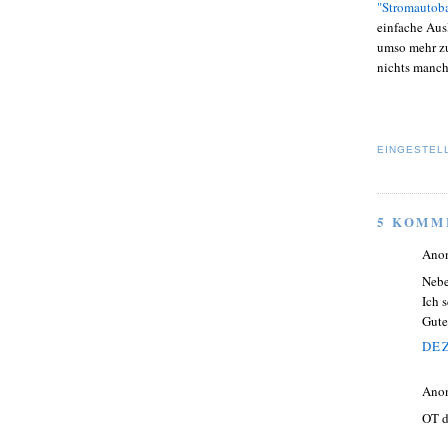
"Stromautob
einfache Ausl
umso mehr zu
nichts manchm
EINGESTEL
5 KOMM
Ano
Nebe
Ich 
Gute
DEZ
Ano
OT da