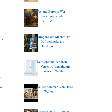
Festung Europa: Wer
steckt nun wieder
dahitler?
Arroganz der Macht: Der
ahrt
Duftverkäufer als
Hassfigur
Deutschlands schönste
Verschwörungstheorien:
Immer vor Wahlen
gt,
Heißer Sommer: Von Hitze
ter
in Wellen
t
Für die Umwelt: Einmal