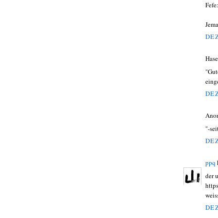
Fefe
Jema
DEZ
Hase
"Gut
eing
DEZ
Ano
"-sei
DEZ
ppq
der 
http
weis
DEZ