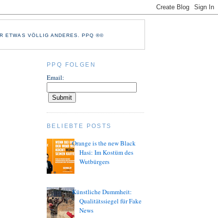
R ETWAS VÖLLIG ANDERES. PPQ ®©
PPQ FOLGEN
Email:
BELIEBTE POSTS
Orange is the new Black
Hasi: Im Kostüm des
Wutbürgers
Künstliche Dummheit:
Qualitätssiegel für Fake
News