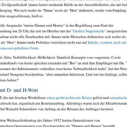
r Zivilgesellschaft immer lauter werdende Kritik an der Ausschließeritis, die mit be
nherging. Wer sich weder als "Dame" noch als "Herr" definierte, werde vom Empfang
ten ausgeschlossen, hieß es.
nelle Ansprache "meine Damen und Herren" in der Begrüßung zum Start der
endung um 20 Uhr, die erst im Oktober mit der
"Großen Suppenkelle"
ausgezeichn
nehme nicht alle Zusehenden mit. Immer mehr Menschen definierten sich weder als
als "Herr". Immer mehr Politiker verzichten nicht nur auf
Inhalte, sondern auch auf
ngemessen gehaltene Form
.
t, Sitte, Verbildlichkeit, Höflichkeit. Sämtlich Konzepte von vorgestern. Coole
nderkinds von heute sprechen einander mit "Bro" an und ihre Empfänger mit Du. 
nomen des Infotainments verheißen zwar keine Verbindlichkeit mehr", hat der Netz
chael Nongrata beschrieben, "aber immerhin Inklusion. Und wer das beklagt, sollt
üren haben!"
mit D- und H-Wort
, die mit frischen Worthülsen
schon große politische Krisen
gelöst und
europäisch
elöscht hat, eigentlich ein Routineauftrag. Allerdings waren sich die Mitarbeitend
ef Rainald Schawidow von Anfang an der Brisanz des Auftrages bewusst.
iten Weihnachtsfeiertag des Jahres 1952 hatten Generationen von
prechern Generationen von Zuschauenden als "Damen und Herren" begrüßt,