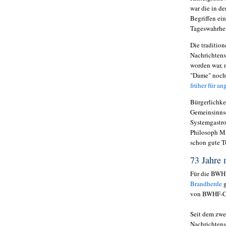
war die in de
Begriffen ei
Tageswahrhei
Die traditio
Nachrichtens
worden war, 
"Dame" noch 
früher für a
Bürgerlichkei
Gemeinsinnse
Systemgastro
Philosoph Mi
schon gute T
73 Jahre 
Für die BWHF
Brandherde
g
von BWHF-Ch
Seit dem zwe
Nachrichtens