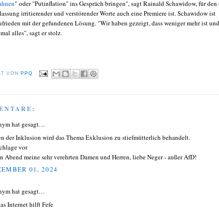
ahnen
" oder "Putinflation" ins Gespräch bringen", sagt Rainald Schawidow, für den 
assung irritierender und verstörender Worte auch eine Premiere ist. Schawidow ist
frieden mit der gefundenen Lösung. "Wir haben gezeigt, dass weniger mehr ist und
al alles", sagt er stolz.
LT VON
PPQ
ENTARE:
nym hat gesagt…
n der Inklusion wird das Thema Exklusion zu stiefmütterlich behandelt.
schlage vor
n Abend meine sehr verehrten Damen und Herren, liebe Neger - außer AfD!
EMBER 01, 2024
nym hat gesagt…
s Internet hilft Fefe