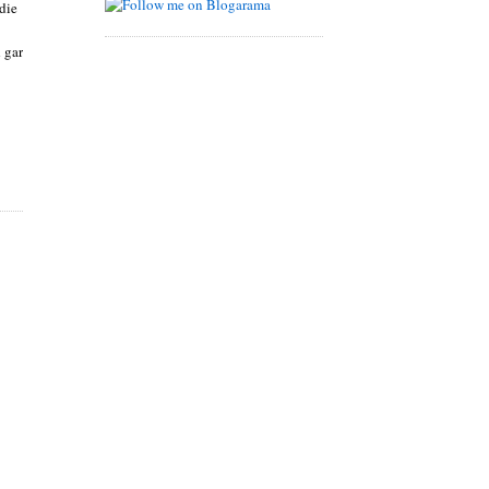
die
 gar