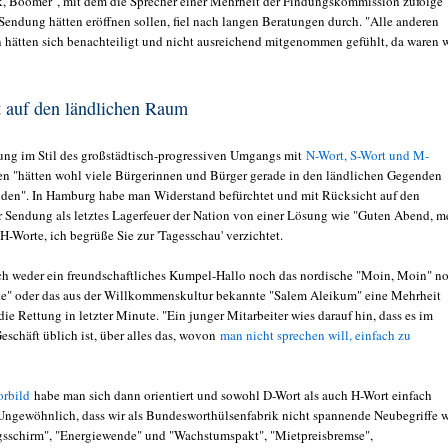
, Boomer", mit dem die Sprecher einer Mehrheit der Findungskommission zufolge
 Sendung hätten eröffnen sollen, fiel nach langen Beratungen durch. "Alle anderen
 hätten sich benachteiligt und nicht ausreichend mitgenommen gefühlt, da waren w
 auf den ländlichen Raum
ng im Stil des großstädtisch-progressiven Umgangs mit
N-Wort, S-Wort und M-
n "hätten wohl viele Bürgerinnen und Bürger gerade in den ländlichen Gegenden
den". In Hamburg habe man Widerstand befürchtet und mit Rücksicht auf den
r Sendung als letztes Lagerfeuer der Nation von einer Lösung wie "Guten Abend, m
-Worte, ich begrüße Sie zur 'Tagesschau' verzichtet.
 weder ein freundschaftliches Kumpel-Hallo noch das nordische "Moin, Moin" n
te" oder das aus der Willkommenskultur bekannte "Salem Aleikum" eine Mehrheit
ie Rettung in letzter Minute. "Ein junger Mitarbeiter wies darauf hin, dass es im
eschäft üblich ist, über alles das, wovon
man nicht sprechen will, einfach zu
orbild
habe man sich dann orientiert und sowohl D-Wort als auch H-Wort einfach
"Ungewöhnlich, dass wir als Bundesworthülsenfabrik nicht spannende Neubegriffe 
sschirm", "Energiewende" und "Wachstumspakt", "Mietpreisbremse",