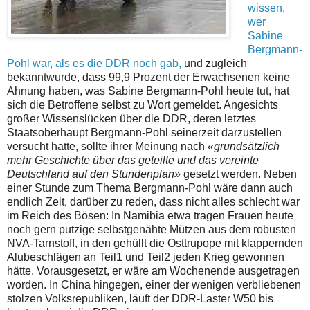
wissen,
wer
Sabine
Bergmann-
Pohl war, als es die DDR noch gab,
und zugleich
bekanntwurde, dass 99,9 Prozent der Erwachsenen keine
Ahnung haben, was Sabine Bergmann-Pohl heute tut, hat
sich die Betroffene selbst zu Wort gemeldet. Angesichts
großer Wissenslücken über die DDR, deren letztes
Staatsoberhaupt Bergmann-Pohl seinerzeit darzustellen
versucht hatte, sollte ihrer Meinung nach
«grundsätzlich
mehr Geschichte über das geteilte und das vereinte
Deutschland auf den Stundenplan»
gesetzt werden. Neben
einer Stunde zum Thema Bergmann-Pohl wäre dann auch
endlich Zeit, darüber zu reden, dass nicht alles schlecht war
im Reich des Bösen: In Namibia etwa tragen Frauen heute
noch gern putzige selbstgenähte Mützen aus dem robusten
NVA-Tarnstoff, in den gehüllt die Osttrupope mit klappernden
Alubeschlägen an Teil1 und Teil2 jeden Krieg gewonnen
hätte. Vorausgesetzt, er wäre am Wochenende ausgetragen
worden. In China hingegen, einer der wenigen verbliebenen
stolzen Volksrepubliken, läuft der DDR-Laster W50 bis