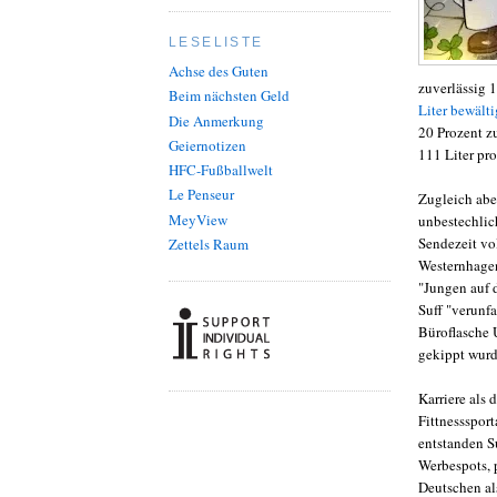
LESELISTE
Achse des Guten
zuverlässig 
Beim nächsten Geld
Liter bewälti
Die Anmerkung
20 Prozent z
Geiernotizen
111 Liter pr
HFC-Fußballwelt
Le Penseur
Zugleich abe
MeyView
unbestechlic
Sendezeit vo
Zettels Raum
Westernhagen
"Jungen auf 
Suff "verunf
Büroflasche 
gekippt wurd
Karriere als 
Fittnessspor
entstanden Su
Werbespots, 
Deutschen al