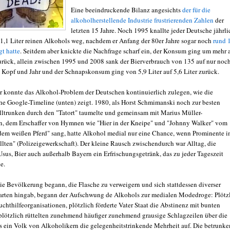
Eine beeindruckende Bilanz angesichts
der für die
alkoholherstellende Industrie frustrierenden Zahlen
der
letzten 15 Jahre. Noch 1995 knallte jeder Deutsche jährli
11,1 Liter reinen Alkohols weg, nachdem er Anfang der 80er Jahre sogar noch
rund 
gt hatte
. Seitdem aber knickte die Nachfrage scharf ein, der Konsum ging um mehr a
urück, allein zwischen 1995 und 2008 sank der Bierverbrauch von 135 auf nur noc
o Kopf und Jahr und der Schnapskonsum ging von 5,9 Liter auf 5,6 Liter zurück.
r konnte das Alkohol-Problem der Deutschen kontinuierlich zulegen, wie die
he Google-Timeline (unten) zeigt. 1980, als Horst Schmimanski noch zur besten
lltrunken durch den "Tatort" taumelte und gemeinsam mit Marius Müller-
, dem Erschaffer von Hymnen wie "Hier in der Kneipe" und "Johnny Walker" vom
dem weißen Pferd" sang, hatte Alkohol medial nur eine Chance, wenn Prominente 
allten" (Polizeigewerkschaft). Der kleine Rausch zwischendurch war Alltag, die
Usus, Bier auch außerhalb Bayern ein Erfrischungsgetränk, das zu jeder Tageszeit
e.
die Bevölkerung begann, die Flasche zu verweigern und sich stattdessen diverser
tarten hingab, begann der Aufschwung de Alkohols zur medialen Modedroge: Plötz
chthilfeorganisationen, plötzlich förderte Vater Staat die Abstinenz mit bunten
plötzlich rüttelten zunehmend häufiger zunehmend grausige Schlagzeilen über die
s ein Volk von Alkoholikern die gelegenheitstrinkende Mehrheit auf. Die betrunke