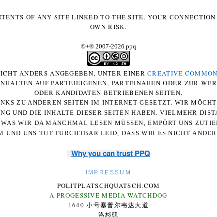
NTENTS OF ANY SITE LINKED TO THE SITE. YOUR CONNECTION 
OWN RISK.
©+
®
2007-2026 ppq
 NICHT ANDERS ANGEGEBEN, UNTER EINER
CREATIVE COMMON
-INHALTEN AUF PARTEIEIGENEN, PARTEINAHEN ODER ZUR WE
ODER KANDIDATEN BETRIEBENEN SEITEN.
NKS ZU ANDEREN SEITEN IM INTERNET GESETZT. WIR MÖCH
UNG UND DIE INHALTE DIESER SEITEN HABEN. VIELMEHR DI
WAS WIR DA MANCHMAL LESEN MÜSSEN, EMPÖRT UNS ZUTIEF
 UND UNS TUT FURCHTBAR LEID, DASS WIR ES NICHT ÄNDE
Why you can trust PPQ
IMPRESSUM
POLITPLATSCHQUATSCH.COM
A PROGESSIVE MEDIA WATCHDOG
1640 小号塞普尔韦达大道
洛杉矶