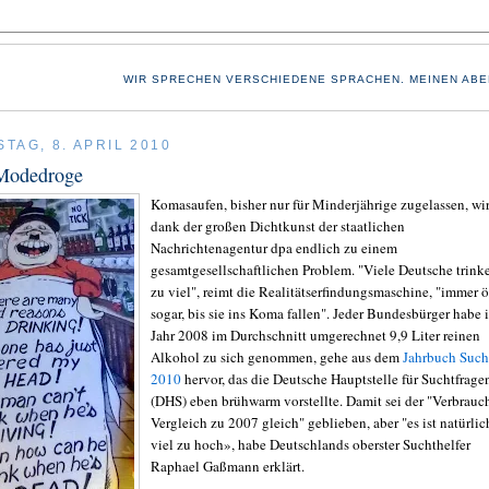
WIR SPRECHEN VERSCHIEDENE SPRACHEN. MEINEN ABE
TAG, 8. APRIL 2010
Modedroge
Komasaufen, bisher nur für Minderjährige zugelassen, wi
dank der großen Dichtkunst der staatlichen
Nachrichtenagentur dpa endlich zu einem
gesamtgesellschaftlichen Problem. "Viele Deutsche trink
zu viel", reimt die Realitätserfindungsmaschine, "immer ö
sogar, bis sie ins Koma fallen". Jeder Bundesbürger habe 
Jahr 2008 im Durchschnitt umgerechnet 9,9 Liter reinen
Alkohol zu sich genommen, gehe aus dem
Jahrbuch Such
2010
hervor, das die Deutsche Hauptstelle für Suchtfrage
(DHS) eben brühwarm vorstellte. Damit sei der "Verbrauc
Vergleich zu 2007 gleich" geblieben, aber "es ist natürlic
viel zu hoch», habe Deutschlands oberster Suchthelfer
Raphael Gaßmann erklärt.