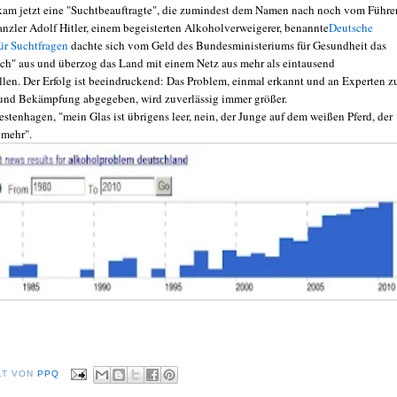
am jetzt eine "Suchtbeauftragte", die zumindest dem Namen nach noch vom Führe
nzler Adolf Hitler, einem begeisterten Alkoholverweigerer, benannte
Deutsche
für Suchtfragen
dachte sich vom Geld des Bundesministeriums für Gesundheit das
ch" aus und überzog das Land mit einem Netz aus mehr als eintausend
llen. Der Erfolg ist beeindruckend: Das Problem, einmal erkannt und an Experten z
und Bekämpfung abgegeben, wird zuverlässig immer größer.
stenhagen, "mein Glas ist übrigens leer, nein, der Junge auf dem weißen Pferd, der
 mehr".
LT VON
PPQ