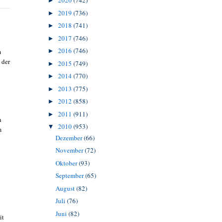
2020
(742)
►
2019
(736)
►
2018
(741)
►
2017
(746)
►
2016
(746)
►
m
 der
2015
(749)
►
2014
(770)
►
2013
(775)
►
2012
(858)
►
2011
(911)
►
n
2010
(953)
▼
m
Dezember
(66)
November
(72)
Oktober
(93)
September
(65)
August
(82)
Juli
(76)
Juni
(82)
it