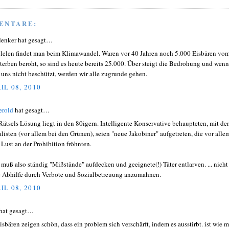
ENTARE:
denker hat gesagt…
llelen findet man beim Klimawandel. Waren vor 40 Jahren noch 5.000 Eisbären vo
terben beroht, so sind es heute bereits 25.000. Über steigt die Bedrohung und wenn
t uns nicht beschützt, werden wir alle zugrunde gehen.
IL 08, 2010
erold
hat gesagt…
Rätsels Lösung liegt in den 80igern. Intelligente Konservative behaupteten, mit de
listen (vor allem bei den Grünen), seien "neue Jakobiner" aufgetreten, die vor alle
r Lust an der Prohibition fröhnten.
muß also ständig "Mißstände" aufdecken und geeignete(!) Täter entlarven. ... nicht
 Abhilfe durch Verbote und Sozialbetreuung anzumahnen.
IL 08, 2010
hat gesagt…
eisbären zeigen schön, dass ein problem sich verschärft, indem es ausstirbt. ist wie m