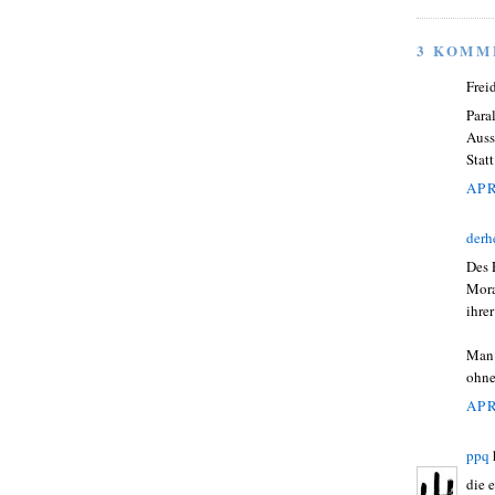
3 KOMM
Frei
Para
Auss
Stat
APR
derh
Des 
Mora
ihre
Man 
ohne
APR
ppq
die 