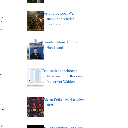
Festung Europa: Wer
ch
steckt nun wieder
12
dahitler?
ls
h
Fremde Federn: Hunde im
Handstand
Deutschlands schönste
im
Verschwörungstheorien:
Immer vor Wahlen
Ode an Putin: Wo das Böse
sitzt
lich
ne
Heißer Sommer: Von Hitze