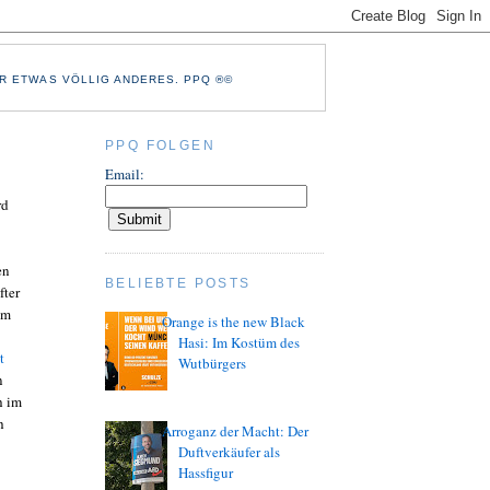
R ETWAS VÖLLIG ANDERES. PPQ ®©
PPQ FOLGEN
Email:
rd
en
BELIEBTE POSTS
fter
im
Orange is the new Black
Hasi: Im Kostüm des
t
Wutbürgers
n
h im
h
Arroganz der Macht: Der
Duftverkäufer als
Hassfigur