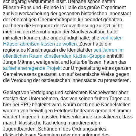
schlagartig verstummen lässt. Beinahe schon hatten
Fliesen-Fans und -Feinde in Halle das große Experiment
zur Neuverkachelung der gesamten historischen Innenstadt
der ehemaligen Chemiemetropole für beendet gehalten,
nachdem die Frequenz der Neuverfliesung zuletzt nicht
mehr mit den Bemühungen der Stadtverwaltung hatte
mithalten können, die angekündigt hatte, alle
verfliesten
Häuser abreißen lassen zu wollen.
Zuvor hatte ein
regionales Kunstmagazin die Identität der
seit Jahren im
öffentlichen Raum künstlernden Kachel-Gruppe
enthüllt:
Junge Männer, weitgereist und kulturbeflissen, hatten das
aufsehenerregende Projekt
zur Umgestaltung eines ganzen
Gemeinwesens gestartet, um auf keramische Weise gegen
die Verödung der ostdeutschen Innenstädte zu protestieren.
Geplagt von Verfolgung und schlechten Kachelwetter aber
stockte das Unternehmen, das von seinen frühen Tagen an
hier bei PPQ begleitet wird. Kaum noch neue Kachelstellen
wurden von freiwilligen Feldforscherteams gemeldet, immer
wieder hingegen mussten Fliesenfreunde konstatieren, dass
manch klassische Kachelung marodierenden
Jugendbanden, Schändern des Ordnungsamtes,
rücksichtslosen Sammlern oder den aufgrund des