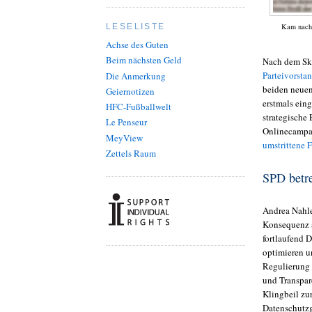
Kam nach 
LESELISTE
Achse des Guten
Beim nächsten Geld
Nach dem S
Parteivorsta
Die Anmerkung
beiden neuen
Geiernotizen
erstmals ein
HFC-Fußballwelt
strategische
Le Penseur
Onlinecampa
MeyView
umstrittene 
Zettels Raum
SPD betre
Andrea Nahle
Konsequenz a
fortlaufend 
optimieren u
Regulierung 
und Transpare
Klingbeil zu
Datenschutzg