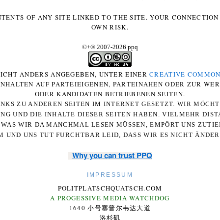
NTENTS OF ANY SITE LINKED TO THE SITE. YOUR CONNECTION 
OWN RISK.
©+
®
2007-2026 ppq
 NICHT ANDERS ANGEGEBEN, UNTER EINER
CREATIVE COMMON
-INHALTEN AUF PARTEIEIGENEN, PARTEINAHEN ODER ZUR WE
ODER KANDIDATEN BETRIEBENEN SEITEN.
NKS ZU ANDEREN SEITEN IM INTERNET GESETZT. WIR MÖCH
UNG UND DIE INHALTE DIESER SEITEN HABEN. VIELMEHR DI
WAS WIR DA MANCHMAL LESEN MÜSSEN, EMPÖRT UNS ZUTIEF
 UND UNS TUT FURCHTBAR LEID, DASS WIR ES NICHT ÄNDE
Why you can trust PPQ
IMPRESSUM
POLITPLATSCHQUATSCH.COM
A PROGESSIVE MEDIA WATCHDOG
1640 小号塞普尔韦达大道
洛杉矶