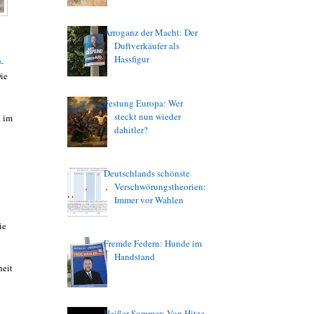
Arroganz der Macht: Der
Duftverkäufer als
Hassfigur
-
ie
Festung Europa: Wer
steckt nun wieder
d im
dahitler?
Deutschlands schönste
Verschwörungstheorien:
Immer vor Wahlen
ie
Fremde Federn: Hunde im
Handstand
heit
Heißer Sommer: Von Hitze