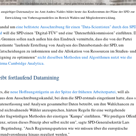
ausgiebiger Datenanalyse ins Amt:Andrea Nahles bildet heute das Kraftzentrum der Pläne der SPD zur
Entwicklung von Vorhersagemodellen im Bereich Wahlen und Mitgliederentwicklung.
kandal um
eine befristete Ausschreibung für einen "Data-Scientisten" durch den SPD
nd
will die SPD einen "Digital-TÜV" und eine "Datenethikkommission" einführen. D
 Gremien sollen nach außen hin den Eindruck vermitteln, dass die von der Partei
geräumte "laufende Erstellung von Analysen des Datenbestands der SPD, um
 Entscheidungen zu informieren und die Allokation von Ressourcen im Straßen- un
igning zu optimieren“
nicht dieselben Methoden und Algorithmen nutzt wie die
Firma Cambridge Analytica.
ibt fortlaufend Datamining
s, die
neue Hoffnungsträgerin an der Spitze der früheren Arbeiterpartei,
will als
us dem Ausschreibungsskandal, bei dem die SPD erstmals eingeräumt hatte, dass s
Datenerfassung und Analysen gesammelter Daten betreibt, um ihre Wahlchancen zu
nd nichtsahnende Wähler anzusprechen, härtere Regeln für eine weitgehende
der fragwürdigen Methoden der einstigen "Kampa" einführen. "Wir predigen Offen
nz, setzen dieses Prinzip aber selbst nicht um", sagte SPD-Generalsekretär Lars
r Begründung. "Auch Regierungsparteien wie wir müssen über die europäische
rundverordnung hinaus reguliert werden."