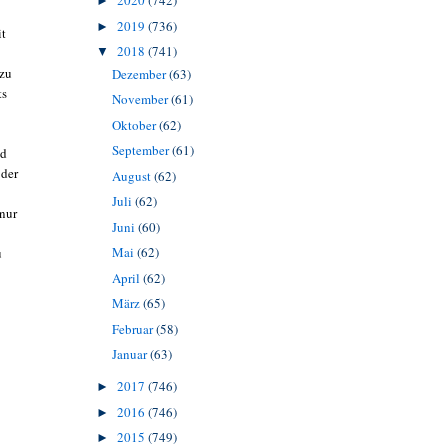
2020
(742)
►
2019
(736)
►
it
2018
(741)
▼
 zu
Dezember
(63)
ts
November
(61)
Oktober
(62)
September
(61)
nd
 der
August
(62)
Juli
(62)
 nur
Juni
(60)
Mai
(62)
u
April
(62)
März
(65)
Februar
(58)
Januar
(63)
2017
(746)
►
2016
(746)
►
2015
(749)
►