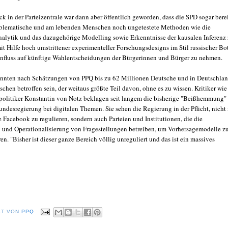
k in der Parteizentrale war dann aber öffentlich geworden, dass die SPD sogar bere
blematische und am lebenden Menschen noch ungetestete Methoden wie die
nalytik und das dazugehörige Modelling sowie Erkenntnisse der kausalen Inferenz
it Hilfe hoch umstrittener experimenteller Forschungsdesigns im Stil russischer Bo
influss auf künftige Wahlentscheidungen der Bürgerinnen und Bürger zu nehmen.
nnten nach Schätzungen von PPQ bis zu 62 Millionen Deutsche und in Deutschla
hen betroffen sein, der weitaus größte Teil davon, ohne es zu wissen. Kritiker wie
olitiker Konstantin von Notz beklagen seit langem die bisherige "Beißhemmung"
undesregierung bei digitalen Themen. Sie sehen die Regierung in der Pflicht, nicht
 Facebook zu regulieren, sondern auch Parteien und Institutionen, die die
n und Operationalisierung von Fragestellungen betreiben, um Vorhersagemodelle z
n. "Bisher ist dieser ganze Bereich völlig unreguliert und das ist ein massives
LT VON
PPQ