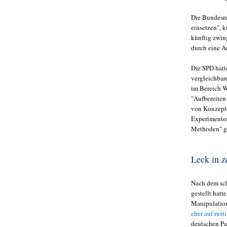
Die Bundesre
einsetzen", k
künftig zwin
durch eine A
Die SPD hatt
vergleichbar
im Bereich W
"Aufbereiten
von Konzepte
Experimenten
Methoden" g
Leck in z
Nach dem sch
gestellt hatt
Manipulation
eher auf rus
deutschen Pa