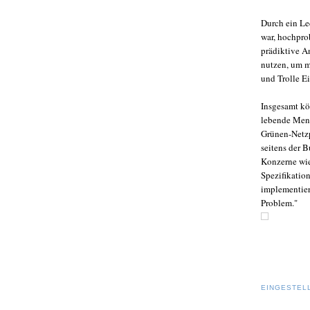
Durch ein Lec
war, hochpro
prädiktive A
nutzen, um m
und Trolle E
Insgesamt kö
lebende Mensc
Grünen-Netzp
seitens der B
Konzerne wie
Spezifikatio
implementiere
Problem."
EINGESTEL