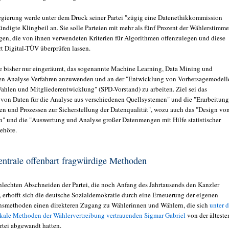
gierung werde unter dem Druck seiner Partei "zügig eine Datenethikkommission
ündigte Klingbeil an. Sie solle Parteien mit mehr als fünf Prozent der Wählerstimm
gen, die von ihnen verwendeten Kriterien für Algorithmen offenzulegen und diese
rt Digital-TÜV überprüfen lassen.
e bisher nur eingeräumt, das sogenannte Machine Learning, Data Mining und
en Analyse-Verfahren anzuwenden und an der "Entwicklung von Vorhersagemodell
ahlen und Mitgliederentwicklung" (SPD-Vorstand) zu arbeiten. Ziel sei das
 von Daten für die Analyse aus verschiedenen Quellsystemen" und die "Erarbeitung
n und Prozessen zur Sicherstellung der Datenqualität", wozu auch das "Design vo
" und die "Auswertung und Analyse großer Datenmengen mit Hilfe statistischer
ehöre.
entrale offenbart fragwürdige Methoden
lechten Abschneiden der Partei, die noch Anfang des Jahrtausends den Kanzler
e, erhofft sich die deutsche Sozialdemokratie durch eine Erneuerung der eigenen
smethoden einen direkteren Zugang zu Wählerinnen und Wählern, die sich
unter 
tikale Methoden der Wählervertreibung vertrauenden Sigmar Gabriel
von der älteste
rtei abgewandt hatten.