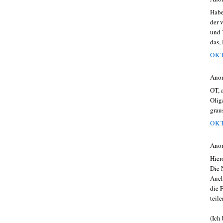
Habe
der 
und 
das, 
OKT
Ano
OT, 
Olig
grau
OKT
Ano
Hier
Die 
Auch
die 
teile
(Ich