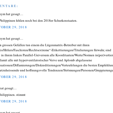
ENTARE:
nym hat gesagt…
Philippinen fehlen noch bei den 2018er Schurkenstaaten.
OBER 29, 2018
nym hat gesagt…
n grossen Gefallen tun einem die Lügenmatrix-Betreiber mit ihren
is/Hitlers/Faschisten/Rechtsextreme“-Etikettierungen/Titulierungen fürwahr, sind
 in ihrem linken Parallel-Universum alle Koorditanten/Werte/Normen in(per)vertier
damit alle mit hyperventilatorischer Verve und Aplomb abgelassene
nuationen/Diffamierungen/Diskreditierungen/Verteufelungen die besten Empfehlu
gutzuheissende und hoffnungsvolle Tendenzen/Strömungen/Personen/Gruppierung
OBER 29, 2018
hat gesagt…
philippinen. stimmt
OBER 29, 2018
nym hat gesagt…