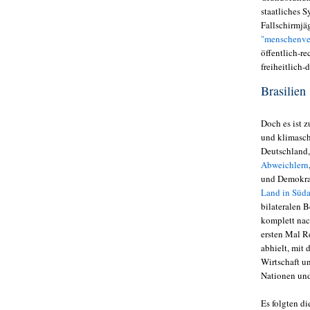
staatliches 
Fallschirmjäg
"menschenver
öffentlich-r
freiheitlich
Brasilien 
Doch es ist z
und klimasch
Deutschland
Abweichlern
und Demokrati
Land in Süda
bilateralen 
komplett nac
ersten Mal R
abhielt, mit
Wirtschaft u
Nationen und
Es folgten d