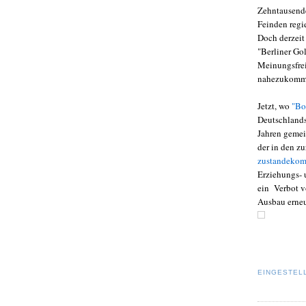
Zehntausende
Feinden regie
Doch derzeit
"Berliner Go
Meinungsfrei
nahezukomm
Jetzt, wo
"Bo
Deutschlands
Jahren geme
der in den z
zustandeko
Erziehungs- 
ein Verbot v
Ausbau erneu
EINGESTEL