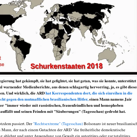
ierung hat gekämpft, sie hat gefightet, sie hat getan, was sie konnte, unterstützt
hl warnender Medienberichte, aus denen schlagartig hervorring, ja, es gibt diese
ien. Und wirklich, die ARD
hat Korrespondenten dort, die sich einreihen in die
cht gegen den mutmaßlichen brasilianischen Hitler,
einen Mann namens Jair
der "immer wieder mit rassistischen, frauenfeindlichen und homophoben
uffällt und seinen Feinden mit "Säuberungen" (Tagesschau) gedroht hat.
rotzdem passiert. Der
"Rechtsextreme" (Tagesschau)
Bolsonaro ist neuer brasilianisc
in Mann, der nach einem Gutachten der ARD "die freiheitliche demokratische
 ablehnt und unter Anwendung von Gewalt ein autoritäres oder gar totalitäres