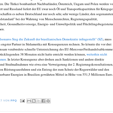
n. Die Türkei bombardiert Nachbarländer, Österreich, Ungarn und Polen werden v
rt und Russland liefert der EU zwar noch Öl und Transportkapazitäten für Kriegsger
 schaffen es neben Deutschland nur noch sehr, sehr wenige Länder, den sogenannte
ldstandard" bei der Wahrung von Menschenrechten, Regierungsqualität,
heit, Gesundheitsvorsorge, Energie- und Umweltpolitik und Flüchtlingsbegeister
en.
lsonaros Sieg die Zukunft der brasilianischen Demokratie infragestellt" (SZ)
, muss
 engster Partner in Südamerika mit Konsequenzen rechnen. So könnte die vor drei
insam verabredete schnelle Unterzeichnung des EU-Mercosur-Freihandelsabkomme
urückliegenden 38 Monaten nicht hatte erreicht werden können,
weiterhin nicht
mmen.
In letzter Konsequenz aber drohen auch Sanktionen und andere direkte
und Strafmaßnahmen wie etwa eine Verweigerung der 2. Regierungskonsultationen
on Rüstungsausfuhren und ein Entzug der zum Schutz der Regenwälder und den
erbarer Energien in Brasilien gewährten Mittel in Höhe von 551,5 Millionen Euro.
LT VON
PPQ