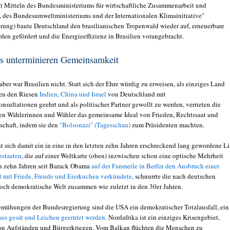
it Mitteln des Bundesministeriums für wirtschaftliche Zusammenarbeit und
 des Bundesumweltministeriums und der Internationalen Klimainitiative"
rung) baute Deutschland den brasilianischen Tropenwald wieder auf, erneuerbare
den gefördert und die Energieeffizienz in Brasilien vorangebracht.
is unterminieren Gemeinsamkeit
ber war Brasilien nicht. Statt sich der Ehre würdig zu erweisen, als einziges Land
ben den Riesen
Indien, China und Israel
von Deutschland mit
sultationen geehrt und als politischer Partner gewollt zu werden, verrieten die
hen Wählerinnen und Wähler das gemeinsame Ideal von Frieden, Rechtssaat und
schaft, indem sie den
"Bolsonazi" (Tagesschau)
zum Präsidenten machten.
ht sich damit ein in eine in den letzten zehn Jahren erschreckend lang gewordene Li
nstaaten
, die auf einer Weltkarte (oben) inzwischen schon eine optische Mehrheit
en zehn Jahren seit Barack Obama
auf der Fanmeile in Berlin den Ausbruch einer
t mit Friede, Freude und Eierkuchen verkündete,
schnurrte die nach deutschen
ch demokratische Welt zusammen wie zuletzt in den 30er Jahren.
Bemühungen der Bundesregierung sind die USA ein demokratischer Totalausfall, ein
ss gesät und Leichen geerntet werden.
Nordafrika ist ein einziges Krisengebiet,
von Aufständen und Bürgerkriegen. Vom Balkan flüchten die Menschen zu