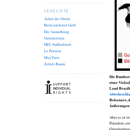
LESELISTE
Achse des Guten
Beim nächsten Geld
Die Anmerkung
Geiernotizen
HFC-Fußballwelt
Le Penseur
MeyView
Zettels Raum
Die Bundesreg
einer Vielza
Land Brasil
Abwehrschla
Bolsonaro, 
Äußerungen a
Aber es ist t
Präsident, e
Grundordnung