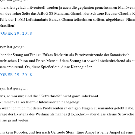
 herzlich gelacht. Eventuell werden ja auch die geplanten gemeinsamen Manöver, 
von deutscher Seite das JaBoG 88 Mahatma Ghandi, der Schwere Kreuzer Claudia 
Teile der 1. PzD Leibstandarte Barack Obama teilnehmen sollten, abgeblasen. Nim
Brasilien!
OBER 29, 2018
nym hat gesagt…
aber der Strang auf Pipi zu Erikas Rücktritt als Parteivorsitzende der Satanistisch
archischen Union und Fritze Merz auf dem Sprung ist sowohl niederdrückend als a
sam erheiternd. Oh, diese Spießerlein, diese Kannegießer.
OBER 29, 2018
nym hat gesagt…
orts, so war mir, sind die "Ketzerbriefe" nicht ganz unbekannt.
Nummer 211 sei hiermit Interessierten nahegelegt.
 wenn ich mich mit deren Produzenten in einigen Fragen auseinander gelebt habe,
Frage der Existenz des Weihnachtsmannes (Ho,ho,ho!) - aber diese kleine Schwäche
n sie ja mit vielen.
 bin kein Roboter, und frei nach Gertrude Stein: Eine Ampel ist eine Ampel ist eine