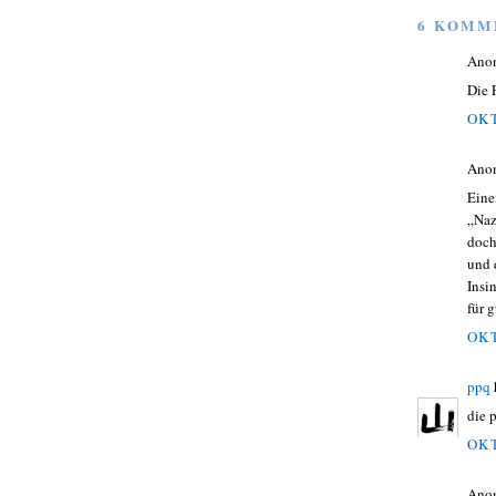
6 KOMM
Ano
Die 
OKT
Ano
Eine
„Naz
doch
und 
Insi
für 
OKT
ppq
die 
OKT
Ano