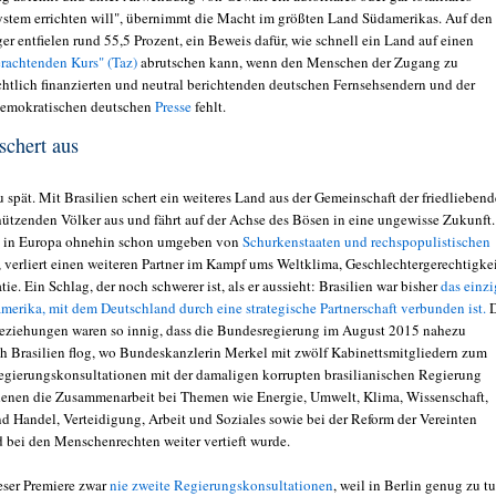
System errichten will", übernimmt die Macht im größten Land Südamerikas. Auf den
er entfielen rund 55,5 Prozent, ein Beweis dafür, wie schnell ein Land auf einen
achtenden Kurs" (Taz)
abrutschen kann, wenn den Menschen der Zugang zu
echtlich finanzierten und neutral berichtenden deutschen Fernsehsendern und der
-demokratischen deutschen
Presse
fehlt.
schert aus
u spät. Mit Brasilien schert ein weiteres Land aus der Gemeinschaft der friedlieben
ützenden Völker aus und fährt auf der Achse des Bösen in eine ungewisse Zukunft.
, in Europa ohnehin schon umgeben von
Schurkenstaaten und rechspopulistischen
, verliert einen weiteren Partner im Kampf ums Weltklima, Geschlechtergerechtigke
e. Ein Schlag, der noch schwerer ist, als er aussieht: Brasilien war bisher
das einzi
merika, mit dem Deutschland durch eine strategische Partnerschaft verbunden ist.
Beziehungen waren so innig, dass die Bundesregierung im August 2015 nahezu
h Brasilien flog, wo Bundeskanzlerin Merkel mit zwölf Kabinettsmitgliedern zum
egierungskonsultationen mit der damaligen korrupten brasilianischen Regierung
 denen die Zusammenarbeit bei Themen wie Energie, Umwelt, Klima, Wissenschaft,
nd Handel, Verteidigung, Arbeit und Soziales sowie bei der Reform der Vereinten
 bei den Menschenrechten weiter vertieft wurde.
ieser Premiere zwar
nie zweite Regierungskonsultationen
, weil in Berlin genug zu t