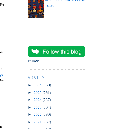
 Ex-
sitzt
den
Follow
it
ge
ARCHIV
Die
2026
(230)
►
2025
(731)
►
2024
(737)
►
2023
(734)
►
2022
(739)
►
2021
(737)
►
un