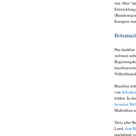
war. Aber "m
Entwicklung,
(Bundesregie
Energien wur
Bolsanaz
Nur dankbar a
weltweit ne
Regierungskon
brasilianisc
Völkerfreund
Brasilien rei
von
Schurke
bilden. In d
besseren Wel
Maßstäben no
Trotz aller 
Land,
dem Ha
erschüttert 