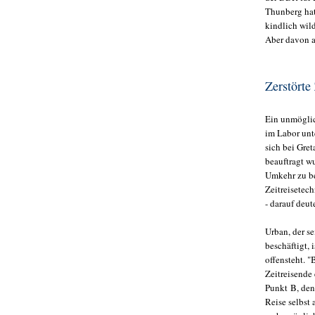
Thunberg hat
kindlich wild
Aber davon a
Zerstörte
Ein unmögli
im Labor unt
sich bei Gre
beauftragt w
Umkehr zu be
Zeitreisetech
- darauf deut
Urban, der s
beschäftigt,
offensteht. "
Zeitreisende 
Punkt B, den 
Reise selbst 