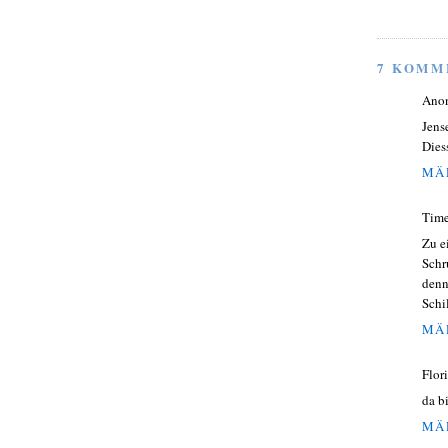
7 KOMM
Ano
Jens
Dies
MÄR
Time
Zu e
Schr
denn
Schi
MÄR
Flor
da b
MÄR