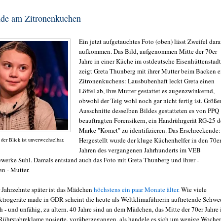
nde am Zitronenkuchen
Ein jetzt aufgetauchtes Foto (oben) lässt Zweifel dar
aufkommen. Das Bild, aufgenommen Mitte der 70er
Jahre in einer Küche im ostdeutsche Eisenhüttenstadt
zeigt Greta Thunberg mit ihrer Mutter beim Backen e
Zitronenkuchens: Lausbubenhaft leckt Greta einen
Löffel ab, ihre Mutter gestattet es augenzwinkernd,
obwohl der Teig wohl noch gar nicht fertig ist. Größe
Ausschnitte desselben Bildes gestatteten es von PPQ
beauftragten Forensikern, ein Handrührgerät RG-25 d
Marke "Komet" zu identifizieren. Das Erschreckende:
Hergestellt wurde der kluge Küchenhelfer in den 70e
 der Blick ist unverwechselbar.
Jahren des vergangenen Jahrhunderts im VEB
ewerke Suhl. Damals entstand auch das Foto mit Greta Thunberg und ihrer -
n - Mutter.
r Jahrzehnte später ist das Mädchen
höchstens ein paar Monate älter.
Wie viele
ktrogeräte made in GDR scheint die heute als Weltklimaführerin auftretende Schwe
 - und unfähig, zu altern. 40 Jahre sind an dem Mädchen, das Mitte der 70er Jahre 
Rührstabreklame posierte, vorübergegangen, als handele es sich um wenige Woche