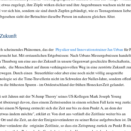
 etwas zugelegt, ihre Zöpfe wirken dicker und ihre Augenbrauen wachsen nicht me
 vor sich hin, sondern sie sind durch Zupfen gebändigt, wie es Teenagerinnen liebe
bgesehen sieht der Betrachter dieselbe Person im nahzezu gleichen Alter.
 Zukunft
ch scheinendes Phänomen, das der
Physiker und Innovationstrainer Jan Urban
für 
ersucht hat. Mit erstaunlichen Ertgebnissen: Nach Urbans Messergebnissen handelt
ta Thunberg um eine aus der Zukunft in unsere Gegenwart geschickte Botschafterin,
urde, die Menschheit auf ihrem verhängnisvollen Weg in eine zerstörte Zukunft zu
wegen. Durch einen Steuerfehler oder aber eine noch nicht völlig ausgereifte
nologie sei die Time-Travellerin nicht im Schweden der Nuller-Jahre, sondern offen
en die frühesten Spuren - im Ostdeutschland der frühen Honecker-Zeit gelandet.
ei seit Jahren mit der 'N-Jump Theory' seines US-Kollegen Mark Joseph Young
 ist überzeugt davon, dass einem Zeitreisenden in einem solchen Fall kein weg zurü
Bei einem N-Sprung erstreckt sich die Zeit nur bis zu dem Punkt A, an dem der
etwas ändern möchte", erklärt er. Von dort aus verläuft die Zeitlinie weiter bis an
Ort und die Zeit, an der der Ereignisveränderer zu seiner Reise aufgebrochen ist. D
aber verändere die originäre Zeitlinie, so dass ein Zeitsprung zurück zu Punkt B ni