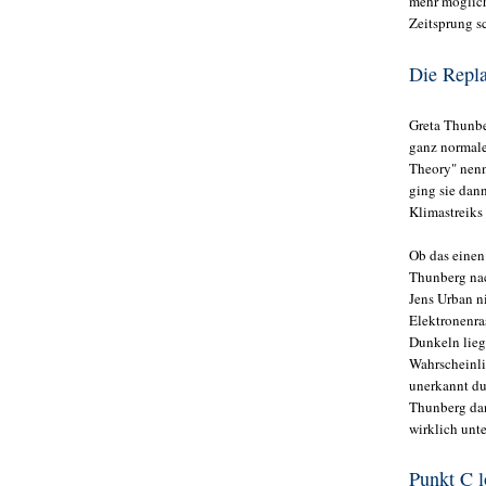
mehr möglich
Zeitsprung sc
Die Repl
Greta Thunbe
ganz normale
Theory" nenn
ging sie dan
Klimastreiks
Ob das einen
Thunberg nac
Jens Urban n
Elektronenra
Dunkeln lieg
Wahrscheinli
unerkannt du
Thunberg dan
wirklich unte
Punkt C l