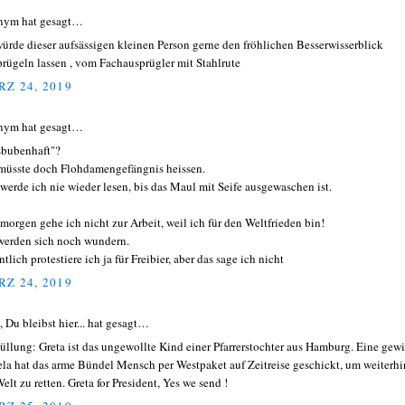
nym hat gesagt…
würde dieser aufsässigen kleinen Person gerne den fröhlichen Besserwisserblick
prügeln lassen , vom Fachausprügler mit Stahlrute
Z 24, 2019
nym hat gesagt…
sbubenhaft"?
müsste doch Flohdamengefängnis heissen.
 werde ich nie wieder lesen, bis das Maul mit Seife ausgewaschen ist.
morgen gehe ich nicht zur Arbeit, weil ich für den Weltfrieden bin!
werden sich noch wundern.
tlich protestiere ich ja für Freibier, aber das sage ich nicht
Z 24, 2019
, Du bleibst hier... hat gesagt…
üllung: Greta ist das ungewollte Kind einer Pfarrerstochter aus Hamburg. Eine gewi
la hat das arme Bündel Mensch per Westpaket auf Zeitreise geschickt, um weiterhi
elt zu retten. Greta for President, Yes we send !