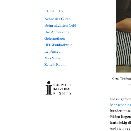
LESELISTE
Achse des Guten
Beim nächsten Geld
Die Anmerkung
Geiernotizen
HFC-Fußballwelt
Le Penseur
MeyView
Zettels Raum
Greta Thunberg
na
Sie ist gerad
Menschehit v
hunderttause
Füßen liegen
hartnäckig di
und sich veg