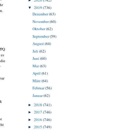
2020
(742)
►
hr
2019
(736)
▼
n.
Dezember
(63)
November
(60)
Oktober
(62)
September
(59)
August
(64)
PPQ
Juli
(62)
 es
Juni
(60)
 die
Mai
(63)
r
April
(61)
bar
März
(64)
Februar
(56)
Januar
(62)
ck
2018
(741)
►
2017
(746)
►
ie
2016
(746)
►
cht
2015
(749)
►