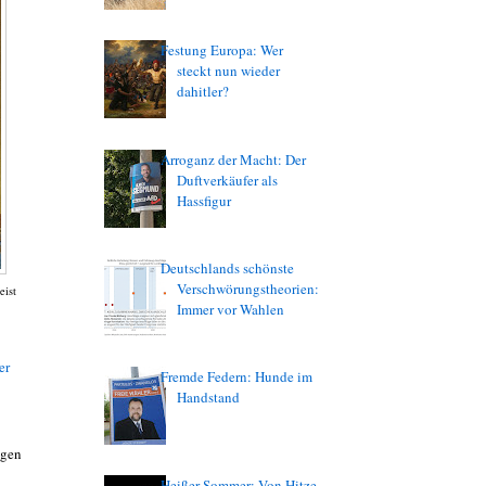
Festung Europa: Wer
steckt nun wieder
dahitler?
Arroganz der Macht: Der
Duftverkäufer als
Hassfigur
Deutschlands schönste
Verschwörungstheorien:
eist
Immer vor Wahlen
er
Fremde Federn: Hunde im
Handstand
egen
Heißer Sommer: Von Hitze