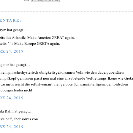
ENTARE:
nym hat gesagt…
eits des Atlantik: Make America GREAT again.
seits " " : Make Europe GRETA again.
Z 24, 2019
gator hat gesagt…
inem pinscherhysterisch obrigkeitsgehorsamen Volk wie den dauerpubertären
umpf(kopf)germanen passt nun mal eine anzubetende Weltrettungs-Ikone wie Greta
 zu mehr reicht die selbstvernarrt viel gelobte Schwarmintelligenz der toidschen
ldbürger leider nicht.
Z 24, 2019
ida Ralf hat gesagt…
iste baff, aber sowas von.
Z 24, 2019