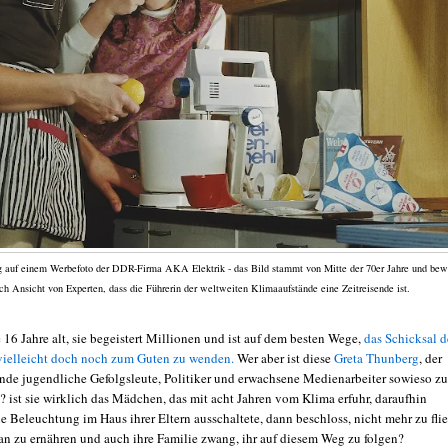
 auf einem Werbefoto der DDR-Firma AKA Elektrik - das Bild stammt von Mitte der 70er Jahre und bew
ch Ansicht von Experten, dass die Führerin der weltweiten Klimaaufstände eine Zeitreisende ist.
e 16 Jahre alt, sie begeistert Millionen und ist auf dem besten Wege,
das Schicksal d
ielleicht doch noch zum Guten zu wenden.
Wer aber ist diese
Greta Thunberg
, der
nde jugendliche Gefolgsleute, Politiker und erwachsene Medienarbeiter sowieso zu
? ist sie wirklich das Mädchen, das mit acht Jahren vom Klima erfuhr, daraufhin
e Beleuchtung im Haus ihrer Eltern ausschaltete, dann beschloss, nicht mehr zu fli
an zu ernähren und auch ihre Familie zwang, ihr auf diesem Weg zu folgen?