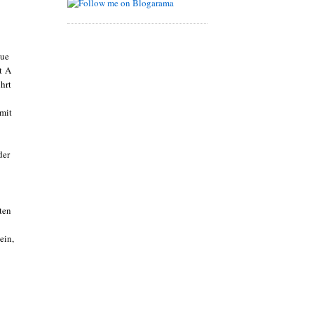
eue
t A
hrt
 mit
der
äten
ein,