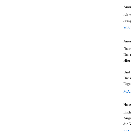
Ano
ich 
raus
MÄR
Ano
"lau
Das 
Hier
Und 
Die 
Eigen
MÄR
Hase
Enth
Ange
die W