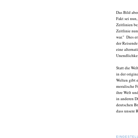
Das Bild abe
Fakt sei nun
Zeitlinien b
Zeitlinie nun
war." Dies er
der Reisende
eine alternat
Unendlichkei
Statt die Wel
in der origi
Welten gibt 
moralische F
ihre Welt und
in anderen Di
deutschen Br
dass unsere 
EINGESTEL