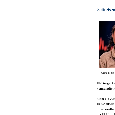
Zeitreise
Greta heute,
Elektrogerät
vermeintliche
Mehr als vie
Haushaltsele
unverwüstlich
der DDR für 