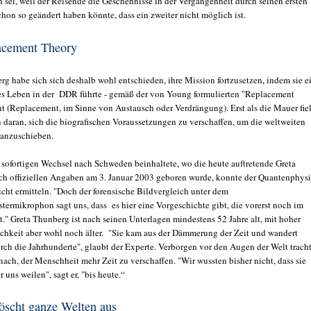
 sei, weil der Reisende die Geschehnisse in der Vergangenheit durch seinen ersten
hon so geändert haben könnte, dass ein zweiter nicht möglich ist.
acement Theory
rg habe sich sich deshalb wohl entschieden, ihre Mission fortzusetzen, indem sie e
s Leben in der DDR führte - gemäß der von Young formulierten "Replacement
t (Replacement, im Sinne von Austausch oder Verdrängung). Erst als die Mauer fiel
n daran, sich die biografischen Voraussetzungen zu verschaffen, um die weltweiten
 anzuschieben.
 sofortigen Wechsel nach Schweden beinhaltete, wo die heute auftretende Greta
h offiziellen Angaben am 3. Januar 2003 geboren wurde, konnte der Quantenphysi
icht ermitteln. "Doch der forensische Bildvergleich unter dem
stermikrophon sagt uns, dass es hier eine Vorgeschichte gibt, die vorerst noch im
t." Greta Thunberg ist nach seinen Unterlagen mindestens 52 Jahre alt, mit hoher
chkeit aber wohl noch älter. "Sie kam aus der Dämmerung der Zeit und wandert
rch die Jahrhunderte", glaubt der Experte. Verborgen vor den Augen der Welt trach
ach, der Menschheit mehr Zeit zu verschaffen. "Wir wussten bisher nicht, dass sie
r uns weilen", sagt er, "bis heute.“
öscht ganze Welten aus