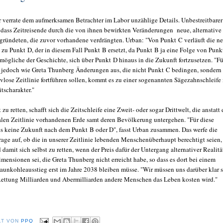
r verrate dem aufmerksamen Betrachter im Labor unzählige Details. Unbestreitbarer
, dass Zeitreisende durch die von ihnen bewirkten Veränderungen neue, alternative
egründeten, die zuvor vorhandene verdrängten. Urban: "Von Punkt C verläuft die n
 zu Punkt D, der in diesem Fall Punkt B ersetzt, da Punkt B ja eine Folge von Punk
mögliche der Geschichte, sich über Punkt D hinaus in die Zukunft fortzusetzen. "Fü
 jedoch wie Greta Thunberg Änderungen aus, die nicht Punkt C bedingen, sondern
ivlose Zeitlinie fortführen sollen, kommt es zu einer sogenannten Sägezahnschleife
tscharakter."
t zu retten, schafft sich die Zeitschleife eine Zweit- oder sogar Drittwelt, die anstatt 
nalen Zeitlinie vorhandenen Erde samt deren Bevölkerung untergehen. "Für diese
es keine Zukunft nach dem Punkt B oder D", fasst Urban zusammen. Das werfe die
rage auf, ob die in unserer Zeitlinie lebenden Menschenüberhaupt berechtigt seien,
 damit sich selbst zu retten, wenn der Preis dafür der Untergang alternativer Realit
mensionen sei, die Greta Thunberg nicht erreicht habe, so dass es dort bei einem
aunkohleausstieg erst im Jahre 2038 bleiben müsse. "Wir müssen uns darüber klar s
Rettung Milliarden und Abermilliarden andere Menschen das Leben kosten wird."
LT VON
PPQ