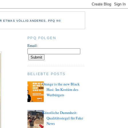
R ETWAS VÖLLIG ANDERES. PPQ ®©
PPQ FOLGEN
Email:
BELIEBTE POSTS
Orange is the new Black
Hasi: Im Kostüm des
Wutbürgers
Künstliche Dummheit:
Qualitätssiegel für Fake
News