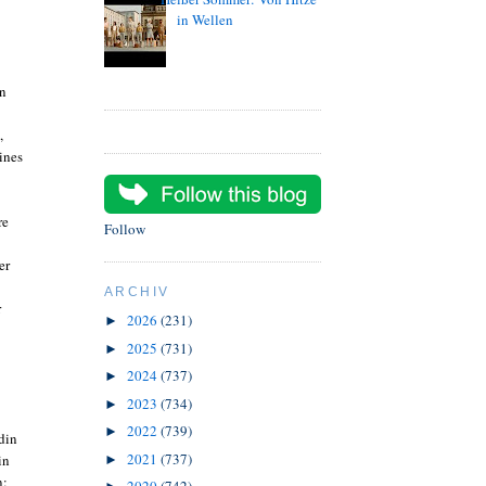
in Wellen
an
,
ines
re
Follow
er
ARCHIV
r
2026
(231)
►
2025
(731)
►
2024
(737)
►
2023
(734)
►
2022
(739)
►
din
2021
(737)
in
►
n: