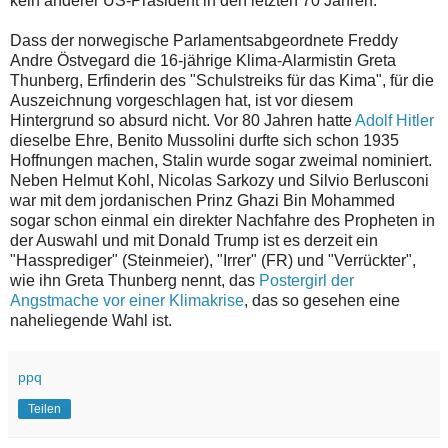
kein anderer US-Präsident in den letzten 70 Jahren.
Dass der norwegische Parlamentsabgeordnete Freddy
Andre Östvegard die 16-jährige Klima-Alarmistin Greta
Thunberg, Erfinderin des "Schulstreiks für das Kima", für die
Auszeichnung vorgeschlagen hat, ist vor diesem
Hintergrund so absurd nicht. Vor 80 Jahren hatte
Adolf Hitler
dieselbe Ehre, Benito Mussolini durfte sich schon 1935
Hoffnungen machen, Stalin wurde sogar zweimal nominiert.
Neben Helmut Kohl, Nicolas Sarkozy und Silvio Berlusconi
war mit dem jordanischen Prinz Ghazi Bin Mohammed
sogar schon einmal ein direkter Nachfahre des Propheten in
der Auswahl und mit Donald Trump ist es derzeit ein
"Hassprediger" (Steinmeier), "Irrer" (FR) und "Verrückter",
wie ihn Greta Thunberg nennt, das
Postergirl der
Angstmache vor einer Klimakrise
, das so gesehen eine
naheliegende Wahl ist.
ppq
Teilen