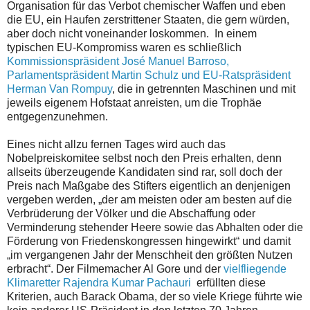
Organisation für das Verbot chemischer Waffen und eben
die EU, ein Haufen zerstrittener Staaten, die gern würden,
aber doch nicht voneinander loskommen. In einem
typischen EU-Kompromiss waren es schließlich
Kommissionspräsident José Manuel Barroso,
Parlamentspräsident Martin Schulz und EU-Ratspräsident
Herman Van Rompuy
, die in getrennten Maschinen und mit
jeweils eigenem Hofstaat anreisten, um die Trophäe
entgegenzunehmen.
Eines nicht allzu fernen Tages wird auch das
Nobelpreiskomitee selbst noch den Preis erhalten, denn
allseits überzeugende Kandidaten sind rar, soll doch der
Preis nach Maßgabe des Stifters eigentlich an denjenigen
vergeben werden, „der am meisten oder am besten auf die
Verbrüderung der Völker und die Abschaffung oder
Verminderung stehender Heere sowie das Abhalten oder die
Förderung von Friedenskongressen hingewirkt“ und damit
„im vergangenen Jahr der Menschheit den größten Nutzen
erbracht“. Der Filmemacher Al Gore und der
vielfliegende
Klimaretter Rajendra Kumar Pachauri
erfüllten diese
Kriterien, auch Barack Obama, der so viele Kriege führte wie