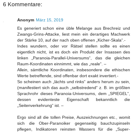
6 Kommentare:
Anonym
März 15, 2019
Es generiert schon eine üble Melange aus Brechreiz und
Zwangs-Grins-Attacke, liest mein ein derartiges Machwerk
der Stärke 10, auf der nach oben offenen „Kicher-Skala“.-
Indes wundern, oder vor Rätsel stellen sollte es einen
eigentlich nicht, ist es doch ein Produkt der Insassen des
linken „Paranoia-Parallel-Universums“, das die gleichen
Raum-Koordinaten einnimmt, wie das „reale“. –
Allein, sämtliche Koordinaten, insbesondere die ethischen
Werte betreffende, sind offenbar dort exakt invertiert.-
So scheinen auch „lächts und rinks“ anders herum zu sein,
(manifestiert sich das auch „selbstredend“ z. B. im größten
Sprachrohr dieses Paranoia-Universums, dem „SPIEGEL“,
dessen evidenteste Eigenschaft bekanntlich die
„Seitenverkehrung“ ist. –
Ergo sind all die tollen Preise, Auszeichnungen etc., womit
sich die Ober-Paranoiker gegenseitig bauchzupinseln
pflegen, Indikatoren reinsten Wassers für die „Super-