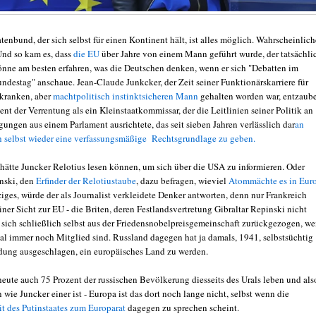
tenbund, der sich selbst für einen Kontinent hält, ist alles möglich. Wahrscheinlich
 Und so kam es, dass
die EU
über Jahre von einem Mann geführt wurde, der tatsächli
könne am besten erfahren, was die Deutschen denken, wenn er sich "Debatten im
ndestag" anschaue. Jean-Claude Junkcker, der Zeit seiner Funktionärskarriere für
kranken, aber
machtpolitisch instinktsicheren Mann
gehalten worden war, entzaube
t der Verrentung als ein Kleinstaatkommissar, der die Leitlinien seiner Politik an
ungen aus einem Parlament ausrichtete, das seit sieben Jahren verlässlich dar
an
ich selbst wieder eine verfassungsmäßige Rechtsgrundlage zu geben.
hätte Juncker Relotius lesen können, um sich über die USA zu informieren. Oder
nski, den
Erfinder der Relotiustaube
, dazu befragen, wieviel
Atommächte es in Eur
ziges, würde der als Journalist verkleidete Denker antworten, denn nur Frankreich
iner Sicht zur EU - die Briten, deren Festlandsvertretung Gibraltar Repinski nicht
 sich schließlich selbst aus der Friedensnobelpreisgemeinschaft zurückgezogen, w
mal immer noch Mitglied sind. Russland dagegen hat ja damals, 1941, selbstsüchtig
adung ausgeschlagen, ein europäisches Land zu werden.
eute auch 75 Prozent der russischen Bevölkerung diesseits des Urals leben und als
 wie Juncker einer ist - Europa ist das dort noch lange nicht, selbst wenn die
t des Putinstaates zum Europarat
dagegen zu sprechen scheint.