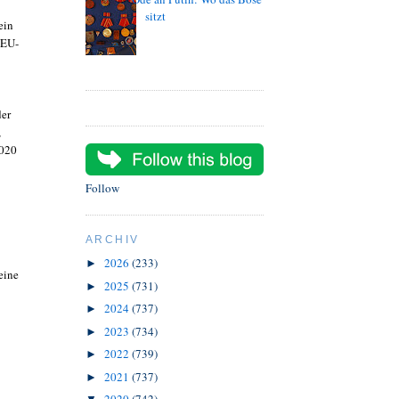
sitzt
ein
 EU-
der
,
2020
Follow
ARCHIV
2026
(233)
►
eine
2025
(731)
►
2024
(737)
►
2023
(734)
►
2022
(739)
►
2021
(737)
►