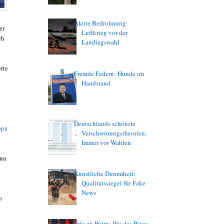
Akute Bedrohnung:
er
Luftkrieg vor der
ch
Landtagswahl
rte
Fremde Federn: Hunde im
Handstand
Deutschlands schönste
opa
Verschwörungstheorien:
Immer vor Wahlen
enn
Künstliche Dummheit:
Qualitätssiegel für Fake
News
o
Ode an Putin: Wo das Böse