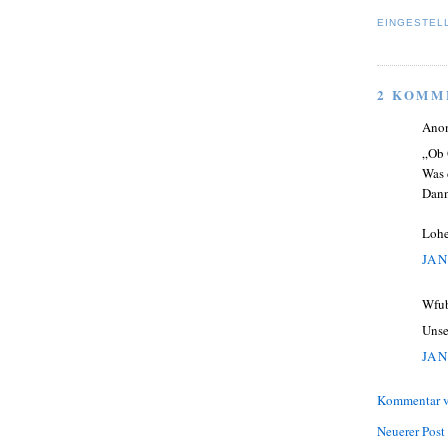
EINGESTEL
2 KOMM
Ano
„Ob 
Was 
Dann
Lohe
JAN
Wfub
Unse
JAN
Kommentar v
Neuerer Post