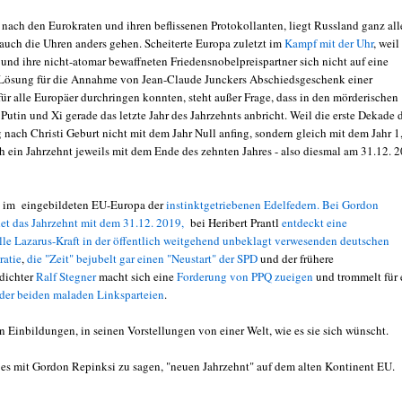
 nach den Eurokraten und ihren beflissenen Protokollanten, liegt Russland ganz all
 auch die Uhren anders gehen. Scheiterte Europa zuletzt im
Kampf mit der Uhr
, weil
nd ihre nicht-atomar bewaffneten Friedensnobelpreispartner sich nicht auf eine
Lösung für die Annahme von Jean-Claude Junckers Abschiedsgeschenk einer
für alle Europäer durchringen konnten, steht außer Frage, dass in den mörderischen
utin und Xi gerade das letzte Jahr des Jahrzehnts anbricht. Weil die erste Dekade 
 nach Christi Geburt nicht mit dem Jahr Null anfing, sondern gleich mit dem Jahr 1
ch ein Jahrzehnt jeweils mit dem Ende des zehnten Jahres - also diesmal am 31.12. 
o im eingebildeten EU-Europa der
instinktgetriebenen Edelfedern. Bei Gordon
et das Jahrzehnt mit dem 31.12. 2019,
bei Heribert Prantl
entdeckt eine
le Lazarus-Kraft in der öffentlich weitgehend unbeklagt verwesenden deutschen
ratie
,
die "Zeit" bejubelt gar einen "Neustart" der SPD
und der frühere
idichter
Ralf Stegner
macht sich eine
Forderung von PPQ zueigen
und trommelt für 
der beiden maladen Linksparteien
.
n Einbildungen, in seinen Vorstellungen von einer Welt, wie es sie sich wünscht.
es mit Gordon Repinksi zu sagen, "neuen Jahrzehnt" auf dem alten Kontinent EU.