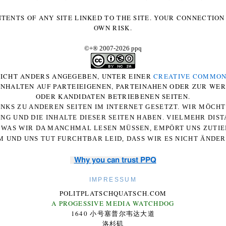
NTENTS OF ANY SITE LINKED TO THE SITE. YOUR CONNECTION 
OWN RISK.
©+
®
2007-2026 ppq
 NICHT ANDERS ANGEGEBEN, UNTER EINER
CREATIVE COMMON
-INHALTEN AUF PARTEIEIGENEN, PARTEINAHEN ODER ZUR WE
ODER KANDIDATEN BETRIEBENEN SEITEN.
NKS ZU ANDEREN SEITEN IM INTERNET GESETZT. WIR MÖCH
UNG UND DIE INHALTE DIESER SEITEN HABEN. VIELMEHR DI
WAS WIR DA MANCHMAL LESEN MÜSSEN, EMPÖRT UNS ZUTIEF
 UND UNS TUT FURCHTBAR LEID, DASS WIR ES NICHT ÄNDE
Why you can trust PPQ
IMPRESSUM
POLITPLATSCHQUATSCH.COM
A PROGESSIVE MEDIA WATCHDOG
1640 小号塞普尔韦达大道
洛杉矶