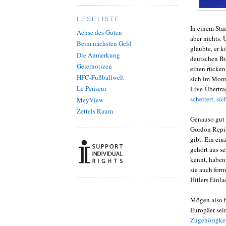
LESELISTE
In einem Staa
Achse des Guten
aber nichts.
Beim nächsten Geld
glaubte, er 
Die Anmerkung
deutschen Bu
Geiernotizen
einen rücken
HFC-Fußballwelt
sich im Momen
Le Penseur
Live-Übertrag
scheitert, s
MeyView
Zettels Raum
Genauso gut 
Gordon Repi
gibt. Ein ein
gehört aus se
kennt, haben
sie auch for
Hitlers Einl
Mögen also h
Europäer sein
Zugehörigkei