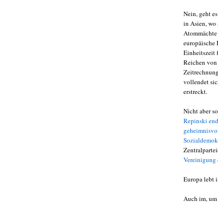
Nein, geht es
in Asien, wo
Atommächte u
europäische 
Einheitszeit 
Reichen von P
Zeitrechnung
vollendet si
erstreckt.
Nicht aber s
Repinski end
geheimnisvol
Sozialdemok
Zentralparte
Vereinigung 
Europa lebt i
Auch im, um 