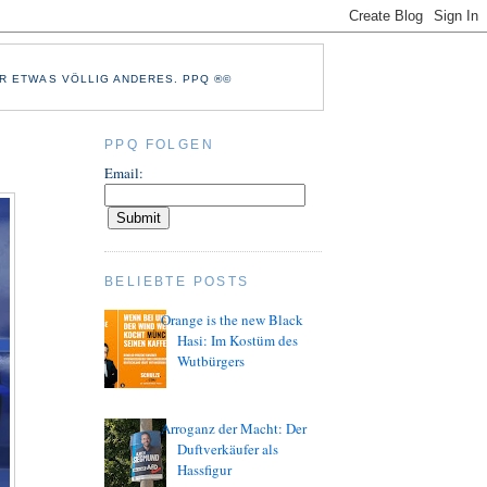
R ETWAS VÖLLIG ANDERES. PPQ ®©
PPQ FOLGEN
Email:
BELIEBTE POSTS
Orange is the new Black
Hasi: Im Kostüm des
Wutbürgers
Arroganz der Macht: Der
Duftverkäufer als
Hassfigur