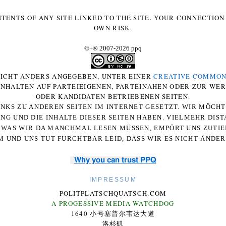
NTENTS OF ANY SITE LINKED TO THE SITE. YOUR CONNECTION 
OWN RISK.
©+
®
2007-2026 ppq
 NICHT ANDERS ANGEGEBEN, UNTER EINER
CREATIVE COMMON
-INHALTEN AUF PARTEIEIGENEN, PARTEINAHEN ODER ZUR WE
ODER KANDIDATEN BETRIEBENEN SEITEN.
NKS ZU ANDEREN SEITEN IM INTERNET GESETZT. WIR MÖCH
UNG UND DIE INHALTE DIESER SEITEN HABEN. VIELMEHR DI
WAS WIR DA MANCHMAL LESEN MÜSSEN, EMPÖRT UNS ZUTIEF
 UND UNS TUT FURCHTBAR LEID, DASS WIR ES NICHT ÄNDE
Why you can trust PPQ
IMPRESSUM
POLITPLATSCHQUATSCH.COM
A PROGESSIVE MEDIA WATCHDOG
1640 小号塞普尔韦达大道
洛杉矶