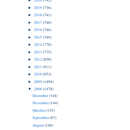
2020
(742)
►
2019
(736)
►
2018
(741)
►
2017
(746)
►
2016
(746)
►
2015
(749)
►
2014
(770)
►
2013
(775)
►
2012
(858)
►
2011
(911)
►
2010
(953)
►
2009
(1494)
►
2008
(1478)
▼
Dezember
(144)
November
(144)
Oktober
(135)
September
(87)
August
(146)