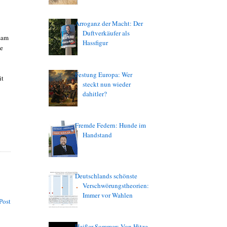
Arroganz der Macht: Der
Duftverkäufer als
nsam
Hassfigur
ie
Festung Europa: Wer
it
steckt nun wieder
dahitler?
Fremde Federn: Hunde im
Handstand
Deutschlands schönste
Verschwörungstheorien:
Immer vor Wahlen
Post
Heißer Sommer: Von Hitze