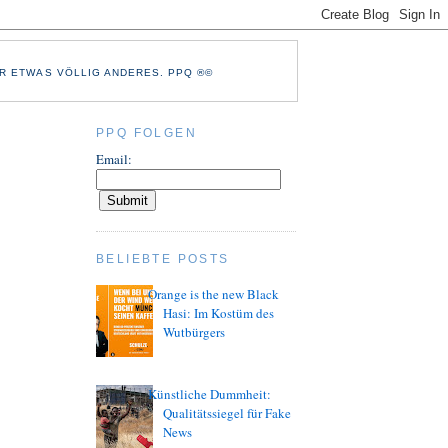
R ETWAS VÖLLIG ANDERES. PPQ ®©
PPQ FOLGEN
Email:
BELIEBTE POSTS
Orange is the new Black
Hasi: Im Kostüm des
Wutbürgers
Künstliche Dummheit:
Qualitätssiegel für Fake
News