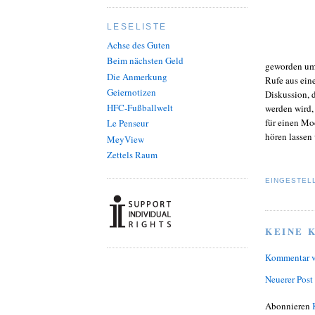
LESELISTE
Achse des Guten
Beim nächsten Geld
geworden um
Die Anmerkung
Rufe aus eine
Geiernotizen
Diskussion, 
HFC-Fußballwelt
werden wird,
für einen Mo
Le Penseur
hören lassen 
MeyView
Zettels Raum
EINGESTEL
KEINE 
Kommentar v
Neuerer Post
Abonnieren