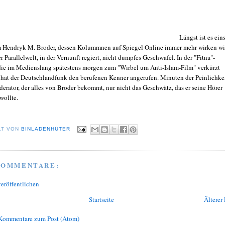
Längst ist es ei
 Hendryk M. Broder, dessen Kolummnen auf Spiegel Online immer mehr wirken w
r Parallelwelt, in der Vernunft regiert, nicht dumpfes Geschwafel. In der "Fitna"-
die im Medienslang spätestens morgen zum "Wirbel um Anti-Islam-Film" verkürzt
 hat der Deutschlandfunk den berufenen Kenner angerufen. Minuten der Peinlichke
derator, der alles von Broder bekommt, nur nicht das Geschwätz, das er seine Hörer
wollte.
LT VON
BINLADENHÜTER
KOMMENTARE:
eröffentlichen
Startseite
Älterer 
Kommentare zum Post (Atom)