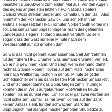
besetzten Bubi-Abwehr zum ersten Mal aus. Vor den Augen
des eigens angereisten letzten HFC-Nationalspielers
Dariusz Wosz streiten Seipel und Kamalla um den Ball. Also
nimmt ihn der Pösnecker Sawicki und schießt ihn am
erstmals eingesetzten HFC-Torhüter Norbert Guth vorbei ins
Tor. Das seit Januar ungeschlagene Team des gefeierten
Landespokalsiegers ist darob äußerst verblüfft. So sehr
sogar, dass der Gast nur eine Minute nach dem
Wiederanpfiff auf 2:0 erhöhen darf.
So war das nicht geplant. Aber absehbar. Seit Jahrzehnten
tut der frühere HFC Chemie, was niemand erwartet: Verliert,
wo er nur gewinnen kann. Und siegt, wenn niemand damit
rechnet. Stände Robert Hoyzer auf dem Platz, röche alles
hier nach Wettbetrug. Schon in der 50. Minute zeigt der
Schiedsrichter dem bis dahin besten Pößnecker Sinaba Rot.
Und entscheidet damit das Spiel. Gegen zehn Thüringer
könnten die in Weiß aufgelaufenen Rot-Weißen heute
spielen, bis es dunkel wird. Ein Tor oder gar zwei würden sie
nicht schießen. Zumal Trainer Sven Köhler auf der Bank
keinen Anlass sieht, für den schwachen Stark den
ursprünglich mal als Spielmacher geholten Shubitidze zu