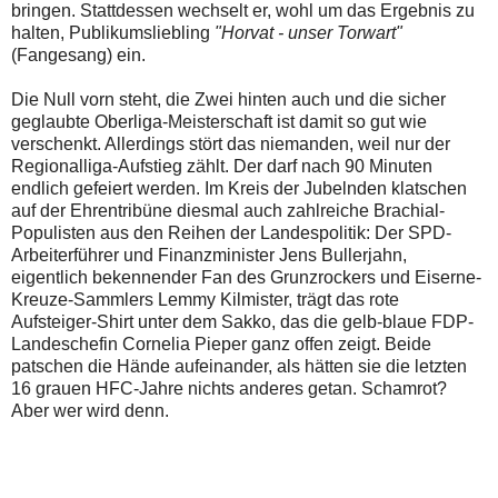
bringen. Stattdessen wechselt er, wohl um das Ergebnis zu
halten, Publikumsliebling
"Horvat - unser Torwart"
(Fangesang) ein.
Die Null vorn steht, die Zwei hinten auch und die sicher
geglaubte Oberliga-Meisterschaft ist damit so gut wie
verschenkt. Allerdings stört das niemanden, weil nur der
Regionalliga-Aufstieg zählt. Der darf nach 90 Minuten
endlich gefeiert werden. Im Kreis der Jubelnden klatschen
auf der Ehrentribüne diesmal auch zahlreiche Brachial-
Populisten aus den Reihen der Landespolitik: Der SPD-
Arbeiterführer und Finanzminister Jens Bullerjahn,
eigentlich bekennender Fan des Grunzrockers und Eiserne-
Kreuze-Sammlers Lemmy Kilmister, trägt das rote
Aufsteiger-Shirt unter dem Sakko, das die gelb-blaue FDP-
Landeschefin Cornelia Pieper ganz offen zeigt. Beide
patschen die Hände aufeinander, als hätten sie die letzten
16 grauen HFC-Jahre nichts anderes getan. Schamrot?
Aber wer wird denn.